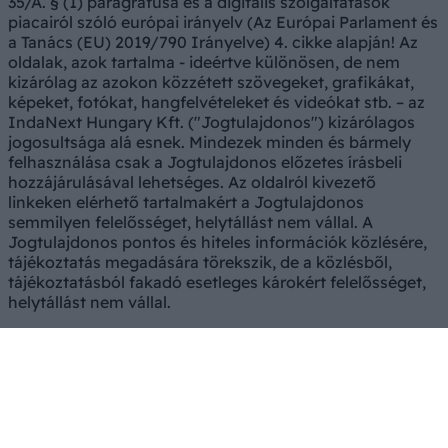
35/A. § (1) paragrafusa és a digitális szolgáltatások
piacairól szóló európai irányelv (Az Európai Parlament és
a Tanács (EU) 2019/790 Irányelve) 4. cikke alapján! Az
oldalak, azok tartalma - ideértve különösen, de nem
kizárólag az azokon közzétett szövegeket, grafikákat,
képeket, fotókat, hangfelvételeket és videókat stb. – az
IndaNext Hungary Kft. ("Jogtulajdonos") kizárólagos
jogosultsága alá esnek. Mindezek minden és bármely
felhasználása csak a Jogtulajdonos előzetes írásbeli
hozzájárulásával lehetséges. Az oldalról kivezető
linkeken elérhető tartalmakért a Jogtulajdonos
semmilyen felelősséget, helytállást nem vállal. A
Jogtulajdonos pontos és hiteles információk közlésére,
tájékoztatás megadására törekszik, de a közlésből,
tájékoztatásból fakadó esetleges károkért felelősséget,
helytállást nem vállal.