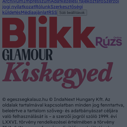
Archívum
Impresszum
Adatkezelési tájékoztató
Szerzői
jogi nyilatkozat
Rólunk
Szerkesztőségi
küldetés
Médiaajánlat
RSS
Süti beállítások
© egeszsegkalauz.hu © IndaNext Hungary Kft. Az
oldalak tartalmával kapcsolatban minden jog fenntartva,
beleértve a tartalom szöveg- és adatbányászat céljára
való felhasználását is – a szerzői jogról szóló 1999. évi
LXXVI. törvény rendelkezései értelmében a törvény