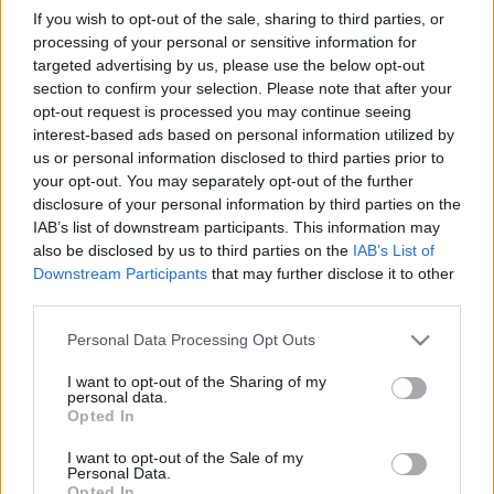
MR-vizsgálat
If you wish to opt-out of the sale, sharing to third parties, or
Triglicerid szint
processing of your personal or sensitive information for
LDL-koleszterin
Magas CRP
targeted advertising by us, please use the below opt-out
Mammográfia
section to confirm your selection. Please note that after your
EKG
opt-out request is processed you may continue seeing
Összes Vizsgálat
interest-based ads based on personal information utilized by
Kezelés
us or personal information disclosed to third parties prior to
Aranyér kezelése
your opt-out. You may separately opt-out of the further
Kemoterápia
disclosure of your personal information by third parties on the
Szürkehályog műtét
IAB’s list of downstream participants. This information may
Vízszerű hasmenés
also be disclosed by us to third parties on the
IAB’s List of
Afta kezelése
Downstream Participants
that may further disclose it to other
Dagadt boka kezelése
third parties.
Napallergia kezelése
Fülgyulladás kezelése
Please note that this website/app uses one or more Google
Personal Data Processing Opt Outs
Összes Kezelés
services and may gather and store information including but
Életmódváltás
not limited to your visit or usage behaviour. You may click to
I want to opt-out of the Sharing of my
Kutatás
personal data.
grant or deny consent to Google and its third-party tags to
Opted In
use your data for below specified purposes in below Google
consent section.
I want to opt-out of the Sale of my
Personal Data.
Opted In