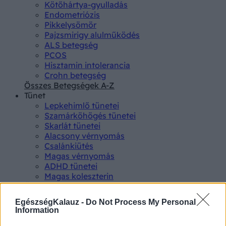
Kötőhártya-gyulladás
Endometriózis
Pikkelysömör
Pajzsmirigy alulműködés
ALS betegség
PCOS
Hisztamin intolerancia
Crohn betegség
Összes Betegségek A-Z
Tünet
Lepkehimlő tünetei
Szamárköhögés tünetei
Skarlát tünetei
Alacsony vérnyomás
Csalánkiütés
Magas vérnyomás
ADHD tünetei
Magas koleszterin
Összes Tünet
Vizsgálat
EgészségKalauz -
Do Not Process My Personal
Kortizol szint
Information
CT-vizsgálat