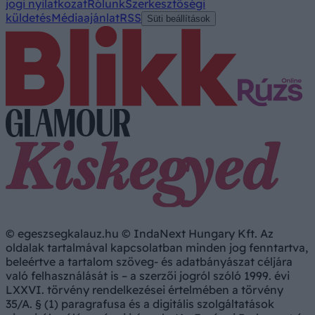
jogi nyilatkozat
Rólunk
Szerkesztőségi
küldetés
Médiaajánlat
RSS
Süti beállítások
© egeszsegkalauz.hu © IndaNext Hungary Kft. Az
oldalak tartalmával kapcsolatban minden jog fenntartva,
beleértve a tartalom szöveg- és adatbányászat céljára
való felhasználását is – a szerzői jogról szóló 1999. évi
LXXVI. törvény rendelkezései értelmében a törvény
35/A. § (1) paragrafusa és a digitális szolgáltatások