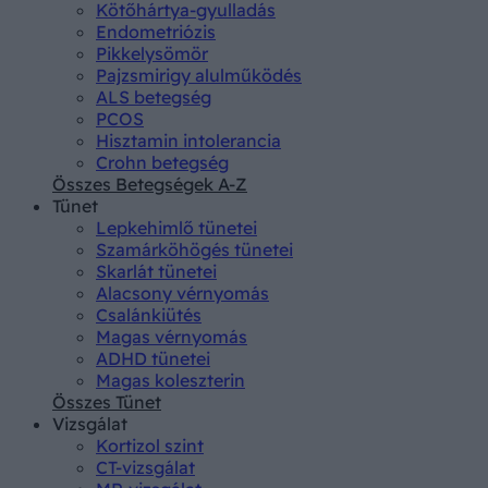
Kötőhártya-gyulladás
Endometriózis
Pikkelysömör
Pajzsmirigy alulműködés
ALS betegség
PCOS
Hisztamin intolerancia
Crohn betegség
Összes Betegségek A-Z
Tünet
Lepkehimlő tünetei
Szamárköhögés tünetei
Skarlát tünetei
Alacsony vérnyomás
Csalánkiütés
Magas vérnyomás
ADHD tünetei
Magas koleszterin
Összes Tünet
Vizsgálat
Kortizol szint
CT-vizsgálat