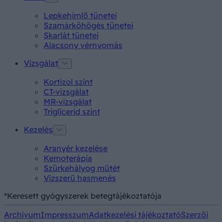
Lepkehimlő tünetei
Szamárköhögés tünetei
Skarlát tünetei
Alacsony vérnyomás
Vizsgálat
Kortizol szint
CT-vizsgálat
MR-vizsgálat
Triglicerid szint
Kezelés
Aranyér kezelése
Kemoterápia
Szürkehályog műtét
Vízszerű hasmenés
*Keresett gyógyszerek betegtájékoztatója
Archívum
Impresszum
Adatkezelési tájékoztató
Szerzői