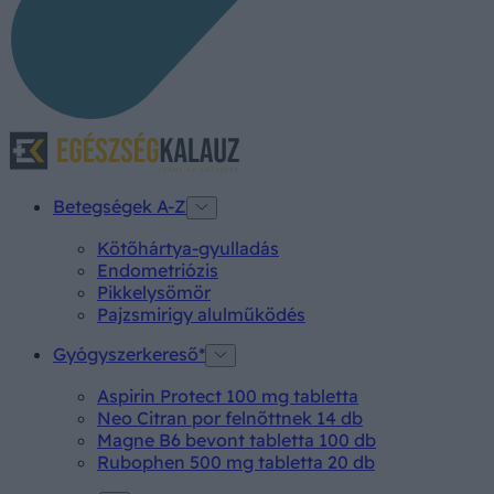
Betegségek A-Z
Kötőhártya-gyulladás
Endometriózis
Pikkelysömör
Pajzsmirigy alulműködés
Gyógyszerkereső*
Aspirin Protect 100 mg tabletta
Neo Citran por felnőttnek 14 db
Magne B6 bevont tabletta 100 db
Rubophen 500 mg tabletta 20 db