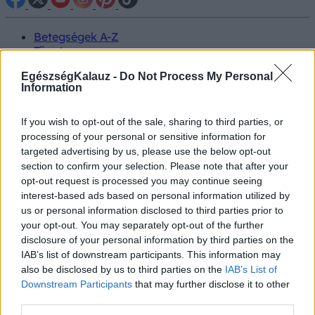
Betegségek A-Z
Tünet
Vizsgálat
EgészségKalauz -
Do Not Process My Personal
Kezelés
Information
Életmódváltás
Kutatás
Prevenció
If you wish to opt-out of the sale, sharing to third parties, or
Hírek
processing of your personal or sensitive information for
Videók
targeted advertising by us, please use the below opt-out
Kisállatok egészsége
section to confirm your selection. Please note that after your
opt-out request is processed you may continue seeing
#allergia
#influenza
#cukorbetegség
interest-based ads based on personal information utilized by
#orvosmeteorológia
#vérnyomás
#stroke
#rákbetegség
us or personal information disclosed to third parties prior to
#pajzsmirigy
#reflux
#ekcéma
#herpesz
your opt-out. You may separately opt-out of the further
Regisztráció
disclosure of your personal information by third parties on the
IAB’s list of downstream participants. This information may
also be disclosed by us to third parties on the
IAB’s List of
Downstream Participants
that may further disclose it to other
third parties.
Látásromlás