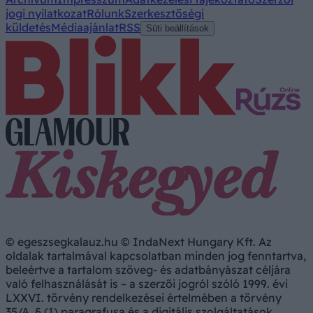
jogi nyilatkozat
Rólunk
Szerkesztőségi
küldetés
Médiaajánlat
RSS
Süti beállítások
© egeszsegkalauz.hu © IndaNext Hungary Kft. Az
oldalak tartalmával kapcsolatban minden jog fenntartva,
beleértve a tartalom szöveg- és adatbányászat céljára
való felhasználását is – a szerzői jogról szóló 1999. évi
LXXVI. törvény rendelkezései értelmében a törvény
35/A. § (1) paragrafusa és a digitális szolgáltatások