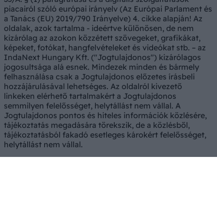
piacairól szóló európai irányelv (Az Európai Parlament és
a Tanács (EU) 2019/790 Irányelve) 4. cikke alapján! Az
oldalak, azok tartalma - ideértve különösen, de nem
kizárólag az azokon közzétett szövegeket, grafikákat,
képeket, fotókat, hangfelvételeket és videókat stb. – az
IndaNext Hungary Kft. ("Jogtulajdonos") kizárólagos
jogosultsága alá esnek. Mindezek minden és bármely
felhasználása csak a Jogtulajdonos előzetes írásbeli
hozzájárulásával lehetséges. Az oldalról kivezető
linkeken elérhető tartalmakért a Jogtulajdonos
semmilyen felelősséget, helytállást nem vállal. A
Jogtulajdonos pontos és hiteles információk közlésére,
tájékoztatás megadására törekszik, de a közlésből,
tájékoztatásból fakadó esetleges károkért felelősséget,
helytállást nem vállal.