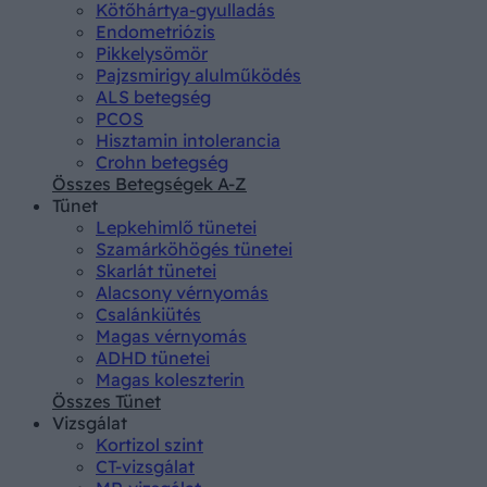
Kötőhártya-gyulladás
Endometriózis
Pikkelysömör
Pajzsmirigy alulműködés
ALS betegség
PCOS
Hisztamin intolerancia
Crohn betegség
Összes Betegségek A-Z
Tünet
Lepkehimlő tünetei
Szamárköhögés tünetei
Skarlát tünetei
Alacsony vérnyomás
Csalánkiütés
Magas vérnyomás
ADHD tünetei
Magas koleszterin
Összes Tünet
Vizsgálat
Kortizol szint
CT-vizsgálat