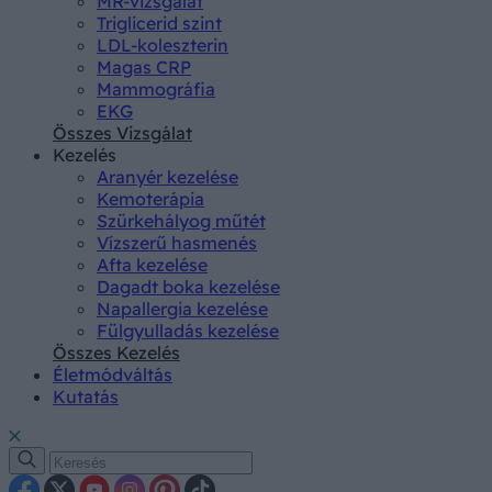
MR-vizsgálat
Triglicerid szint
LDL-koleszterin
Magas CRP
Mammográfia
EKG
Összes Vizsgálat
Kezelés
Aranyér kezelése
Kemoterápia
Szürkehályog műtét
Vízszerű hasmenés
Afta kezelése
Dagadt boka kezelése
Napallergia kezelése
Fülgyulladás kezelése
Összes Kezelés
Életmódváltás
Kutatás