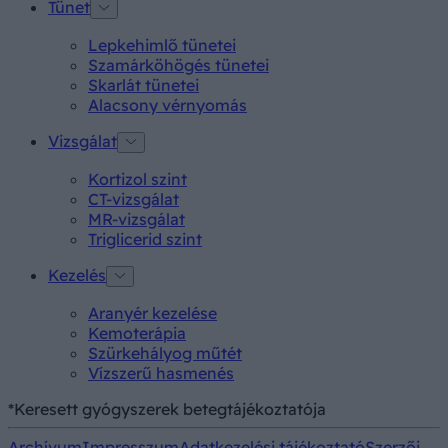
Tünet
Lepkehimlő tünetei
Szamárköhögés tünetei
Skarlát tünetei
Alacsony vérnyomás
Vizsgálat
Kortizol szint
CT-vizsgálat
MR-vizsgálat
Triglicerid szint
Kezelés
Aranyér kezelése
Kemoterápia
Szürkehályog műtét
Vízszerű hasmenés
*Keresett gyógyszerek betegtájékoztatója
Archívum
Impresszum
Adatkezelési tájékoztató
Szerzői