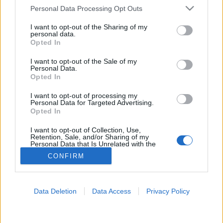
Please note that this website/app uses one or more Google
Personal Data Processing Opt Outs
Látásromlás
services and may gather and store information including but
not limited to your visit or usage behaviour. You may click to
I want to opt-out of the Sharing of my
personal data.
grant or deny consent to Google and its third-party tags to
Opted In
use your data for below specified purposes in below Google
consent section.
I want to opt-out of the Sale of my
Personal Data.
Opted In
I want to opt-out of processing my
Personal Data for Targeted Advertising.
Opted In
I want to opt-out of Collection, Use,
Retention, Sale, and/or Sharing of my
Personal Data that Is Unrelated with the
Purposes for which it was collected.
CONFIRM
Opted Out
Google consents
Data Deletion
Data Access
Privacy Policy
I want to allow Google to enable storage
related to advertising like cookies on web or
device identifiers in apps.