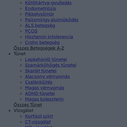
Kötőhártya-gyulladás
Endometriózis
Pikkelysömör
Pajzsmirigy alulműködés
ALS betegség
PCOS
Hisztamin intolerancia
Crohn betegség
Összes Betegségek A-Z
Tünet
Lepkehimlő tünetei
Szamárköhögés tünetei
Skarlát tünetei
Alacsony vérnyomás
Csalánkiütés
Magas vérnyomás
ADHD tünetei
Magas koleszterin
Összes Tünet
Vizsgálat
Kortizol szint
CT-vizsgálat