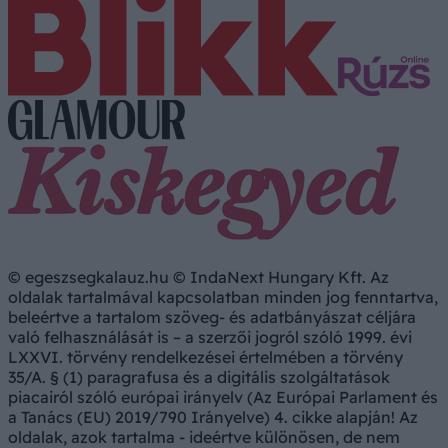
© egeszsegkalauz.hu © IndaNext Hungary Kft. Az
oldalak tartalmával kapcsolatban minden jog fenntartva,
beleértve a tartalom szöveg- és adatbányászat céljára
való felhasználását is – a szerzői jogról szóló 1999. évi
LXXVI. törvény rendelkezései értelmében a törvény
35/A. § (1) paragrafusa és a digitális szolgáltatások
piacairól szóló európai irányelv (Az Európai Parlament és
a Tanács (EU) 2019/790 Irányelve) 4. cikke alapján! Az
oldalak, azok tartalma - ideértve különösen, de nem