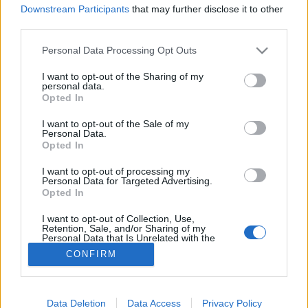
Downstream Participants
that may further disclose it to other
Láz
third parties.
Please note that this website/app uses one or more Google
Personal Data Processing Opt Outs
services and may gather and store information including but
not limited to your visit or usage behaviour. You may click to
I want to opt-out of the Sharing of my
personal data.
grant or deny consent to Google and its third-party tags to
Opted In
use your data for below specified purposes in below Google
consent section.
I want to opt-out of the Sale of my
Personal Data.
Opted In
I want to opt-out of processing my
Personal Data for Targeted Advertising.
Opted In
I want to opt-out of Collection, Use,
Retention, Sale, and/or Sharing of my
Personal Data that Is Unrelated with the
Purposes for which it was collected.
CONFIRM
Opted Out
Google consents
Data Deletion
Data Access
Privacy Policy