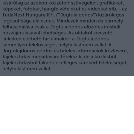
kizárólag az azokon közzétett szövegeket, grafikákat,
képeket, fotókat, hangfelvételeket és videókat stb. – az
IndaNext Hungary Kft. ("Jogtulajdonos") kizárólagos
jogosultsága alá esnek. Mindezek minden és bármely
felhasználása csak a Jogtulajdonos előzetes írásbeli
hozzájárulásával lehetséges. Az oldalról kivezető
linkeken elérhető tartalmakért a Jogtulajdonos
semmilyen felelősséget, helytállást nem vállal. A
Jogtulajdonos pontos és hiteles információk közlésére,
tájékoztatás megadására törekszik, de a közlésből,
tájékoztatásból fakadó esetleges károkért felelősséget,
helytállást nem vállal.