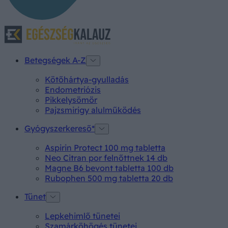
Betegségek A-Z
Kötőhártya-gyulladás
Endometriózis
Pikkelysömör
Pajzsmirigy alulműködés
Gyógyszerkereső*
Aspirin Protect 100 mg tabletta
Neo Citran por felnőttnek 14 db
Magne B6 bevont tabletta 100 db
Rubophen 500 mg tabletta 20 db
Tünet
Lepkehimlő tünetei
Szamárköhögés tünetei