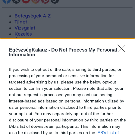
Betegségek A-Z
Tünet
Vizsgálat
Kezelés
Életmódváltás
Kutatás
EgészségKalauz -
Do Not Process My Personal
Prevenció
Information
Hírek
Videók
Kisállatok egészsége
If you wish to opt-out of the sale, sharing to third parties, or
processing of your personal or sensitive information for
targeted advertising by us, please use the below opt-out
#allergia
#influenza
#cukorbetegség
section to confirm your selection. Please note that after your
#orvosmeteorológia
#vérnyomás
#stroke
#rákbetegség
opt-out request is processed you may continue seeing
#pajzsmirigy
#reflux
#ekcéma
#herpesz
interest-based ads based on personal information utilized by
Regisztráció
us or personal information disclosed to third parties prior to
your opt-out. You may separately opt-out of the further
disclosure of your personal information by third parties on the
IAB’s list of downstream participants. This information may
also be disclosed by us to third parties on the
IAB’s List of
Láz