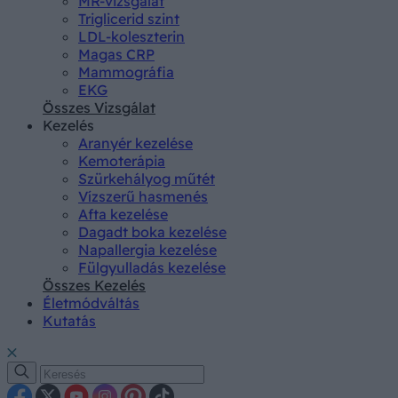
MR-vizsgálat
Triglicerid szint
LDL-koleszterin
Magas CRP
Mammográfia
EKG
Összes Vizsgálat
Kezelés
Aranyér kezelése
Kemoterápia
Szürkehályog műtét
Vízszerű hasmenés
Afta kezelése
Dagadt boka kezelése
Napallergia kezelése
Fülgyulladás kezelése
Összes Kezelés
Életmódváltás
Kutatás