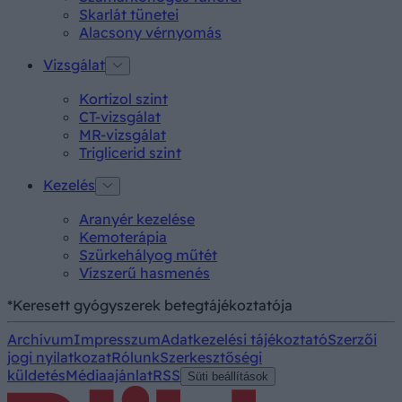
Skarlát tünetei
Alacsony vérnyomás
Vizsgálat
Kortizol szint
CT-vizsgálat
MR-vizsgálat
Triglicerid szint
Kezelés
Aranyér kezelése
Kemoterápia
Szürkehályog műtét
Vízszerű hasmenés
*Keresett gyógyszerek betegtájékoztatója
Archívum
Impresszum
Adatkezelési tájékoztató
Szerzői
jogi nyilatkozat
Rólunk
Szerkesztőségi
küldetés
Médiaajánlat
RSS
Süti beállítások