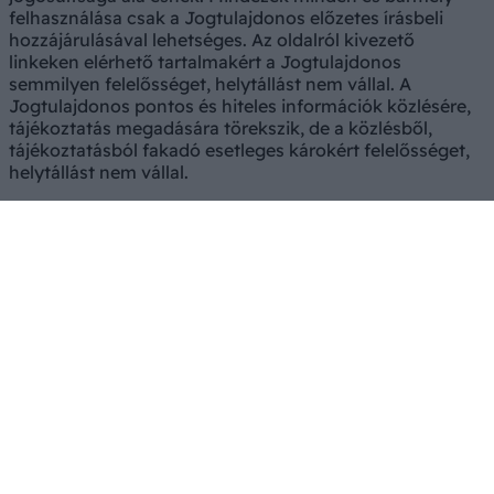
felhasználása csak a Jogtulajdonos előzetes írásbeli
hozzájárulásával lehetséges. Az oldalról kivezető
linkeken elérhető tartalmakért a Jogtulajdonos
semmilyen felelősséget, helytállást nem vállal. A
Jogtulajdonos pontos és hiteles információk közlésére,
tájékoztatás megadására törekszik, de a közlésből,
tájékoztatásból fakadó esetleges károkért felelősséget,
helytállást nem vállal.