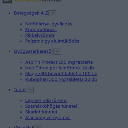
Betegségek A-Z
Kötőhártya-gyulladás
Endometriózis
Pikkelysömör
Pajzsmirigy alulműködés
Gyógyszerkereső*
Aspirin Protect 100 mg tabletta
Neo Citran por felnőttnek 14 db
Magne B6 bevont tabletta 100 db
Rubophen 500 mg tabletta 20 db
Tünet
Lepkehimlő tünetei
Szamárköhögés tünetei
Skarlát tünetei
Alacsony vérnyomás
Vizsgálat