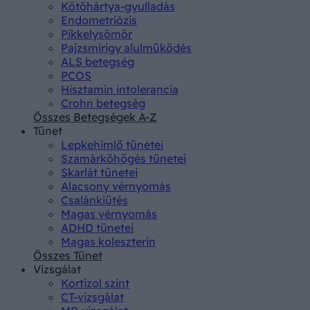
Kötőhártya-gyulladás
Endometriózis
Pikkelysömör
Pajzsmirigy alulműködés
ALS betegség
PCOS
Hisztamin intolerancia
Crohn betegség
Összes Betegségek A-Z
Tünet
Lepkehimlő tünetei
Szamárköhögés tünetei
Skarlát tünetei
Alacsony vérnyomás
Csalánkiütés
Magas vérnyomás
ADHD tünetei
Magas koleszterin
Összes Tünet
Vizsgálat
Kortizol szint
CT-vizsgálat