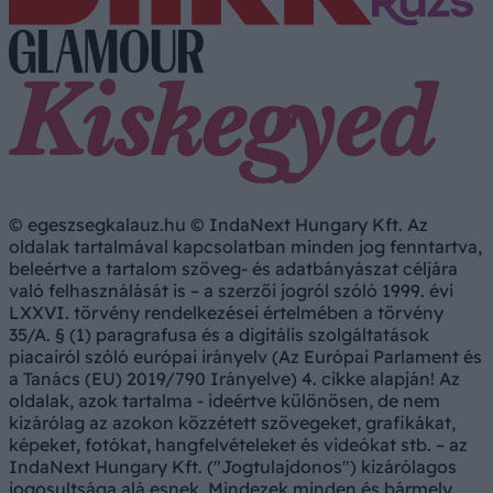
© egeszsegkalauz.hu © IndaNext Hungary Kft. Az
oldalak tartalmával kapcsolatban minden jog fenntartva,
beleértve a tartalom szöveg- és adatbányászat céljára
való felhasználását is – a szerzői jogról szóló 1999. évi
LXXVI. törvény rendelkezései értelmében a törvény
35/A. § (1) paragrafusa és a digitális szolgáltatások
piacairól szóló európai irányelv (Az Európai Parlament és
a Tanács (EU) 2019/790 Irányelve) 4. cikke alapján! Az
oldalak, azok tartalma - ideértve különösen, de nem
kizárólag az azokon közzétett szövegeket, grafikákat,
képeket, fotókat, hangfelvételeket és videókat stb. – az
IndaNext Hungary Kft. ("Jogtulajdonos") kizárólagos
jogosultsága alá esnek. Mindezek minden és bármely