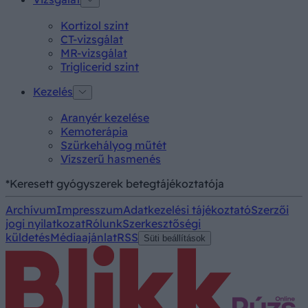
Kortizol szint
CT-vizsgálat
MR-vizsgálat
Triglicerid szint
Kezelés
Aranyér kezelése
Kemoterápia
Szürkehályog műtét
Vízszerű hasmenés
*Keresett gyógyszerek betegtájékoztatója
Archívum
Impresszum
Adatkezelési tájékoztató
Szerzői
jogi nyilatkozat
Rólunk
Szerkesztőségi
küldetés
Médiaajánlat
RSS
Süti beállítások