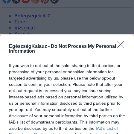
Betegségek A-Z
Tünet
Vizsgálat
Kezelés
Életmódváltás
Kutatás
EgészségKalauz -
Do Not Process My Personal
Prevenció
Information
Hírek
Videók
If you wish to opt-out of the sale, sharing to third parties, or
Kisállatok egészsége
processing of your personal or sensitive information for
targeted advertising by us, please use the below opt-out
#allergia
#influenza
#cukorbetegség
section to confirm your selection. Please note that after your
#orvosmeteorológia
#vérnyomás
#stroke
#rákbetegség
opt-out request is processed you may continue seeing
#pajzsmirigy
#reflux
#ekcéma
#herpesz
interest-based ads based on personal information utilized by
Regisztráció
us or personal information disclosed to third parties prior to
your opt-out. You may separately opt-out of the further
disclosure of your personal information by third parties on the
IAB’s list of downstream participants. This information may
also be disclosed by us to third parties on the
IAB’s List of
Láz