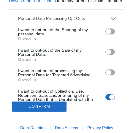
Downstream Participants
that may further disclose it to other
third parties.
Láz
Please note that this website/app uses one or more Google
Personal Data Processing Opt Outs
services and may gather and store information including but
not limited to your visit or usage behaviour. You may click to
I want to opt-out of the Sharing of my
personal data.
grant or deny consent to Google and its third-party tags to
Opted In
use your data for below specified purposes in below Google
consent section.
I want to opt-out of the Sale of my
Personal Data.
Opted In
I want to opt-out of processing my
Personal Data for Targeted Advertising.
Opted In
I want to opt-out of Collection, Use,
Retention, Sale, and/or Sharing of my
Personal Data that Is Unrelated with the
Purposes for which it was collected.
CONFIRM
Opted Out
Google consents
Data Deletion
Data Access
Privacy Policy
I want to allow Google to enable storage