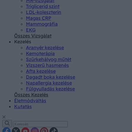
MR-vizsgálat
Triglicerid szint
LDL-koleszterin
Magas CRP
Mammográfia
EKG
Összes Vizsgálat
Kezelés
Aranyér kezelése
Kemoterápia
Szürkehályog műtét
Vízszerű hasmenés
Afta kezelése
Dagadt boka kezelése
Napallergia kezelése
Fülgyulladás kezelése
Összes Kezelés
Életmódváltás
Kutatás