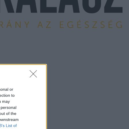
sonal or
ection to
ou may
 personal
out of the
 downstream
B’s List of