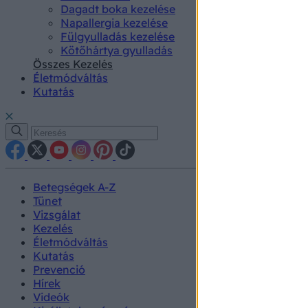
Dagadt boka kezelése
Napallergia kezelése
Fülgyulladás kezelése
Kötőhártya gyulladás
Összes Kezelés
Életmódváltás
Kutatás
Betegségek A-Z
Tünet
Vizsgálat
Kezelés
Életmódváltás
Kutatás
Prevenció
Hírek
Videók