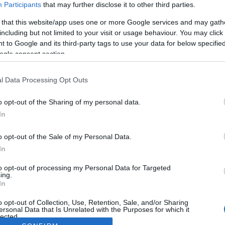
Participants
that may further disclose it to other third parties.
 that this website/app uses one or more Google services and may gath
including but not limited to your visit or usage behaviour. You may click 
 to Google and its third-party tags to use your data for below specifi
ogle consent section.
l Data Processing Opt Outs
o opt-out of the Sharing of my personal data.
In
o opt-out of the Sale of my Personal Data.
In
to opt-out of processing my Personal Data for Targeted
ing.
In
o opt-out of Collection, Use, Retention, Sale, and/or Sharing
ersonal Data that Is Unrelated with the Purposes for which it
lected.