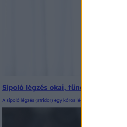
Sípoló légzés okai, tünetei, vizsgála
A sípoló légzés (stridor) egy kóros légzési hang, amely a l