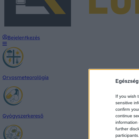
Bejelentkezés
Orvosmeteorológia
Egészség
If you wish 
sensitive in
confirm you
Gyógyszerkereső
continue se
information 
further disc
participants