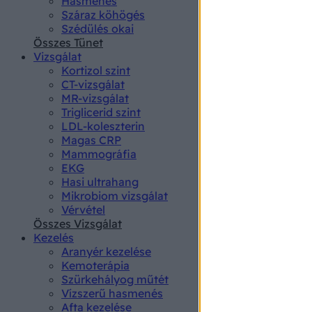
Hasmenés
authenti
Száraz köhögés
Szédülés okai
Összes Tünet
Vizsgálat
Kortizol szint
CT-vizsgálat
MR-vizsgálat
Triglicerid szint
LDL-koleszterin
Magas CRP
Mammográfia
EKG
Hasi ultrahang
Mikrobiom vizsgálat
Vérvétel
Összes Vizsgálat
Kezelés
Aranyér kezelése
Kemoterápia
Szürkehályog műtét
Vízszerű hasmenés
Afta kezelése