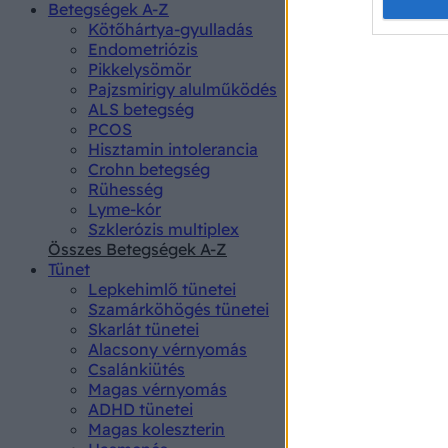
Opted 
Betegségek A-Z
Kötőhártya-gyulladás
Endometriózis
Google 
Pikkelysömör
Pajzsmirigy alulműködés
I want t
ALS betegség
web or d
PCOS
Hisztamin intolerancia
I want t
Crohn betegség
purpose
Rühesség
Lyme-kór
I want 
Szklerózis multiplex
Összes Betegségek A-Z
I want t
Tünet
web or d
Lepkehimlő tünetei
Szamárköhögés tünetei
I want t
Skarlát tünetei
or app.
Alacsony vérnyomás
Csalánkiütés
I want t
Magas vérnyomás
ADHD tünetei
Magas koleszterin
I want t