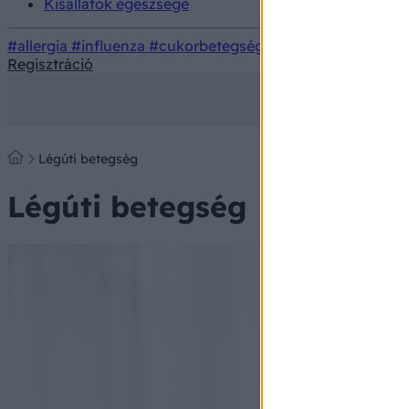
Kisállatok egészsége
#allergia
#influenza
#cukorbetegség
#orvosmeteorológi
Regisztráció
Légúti betegség
Légúti betegség