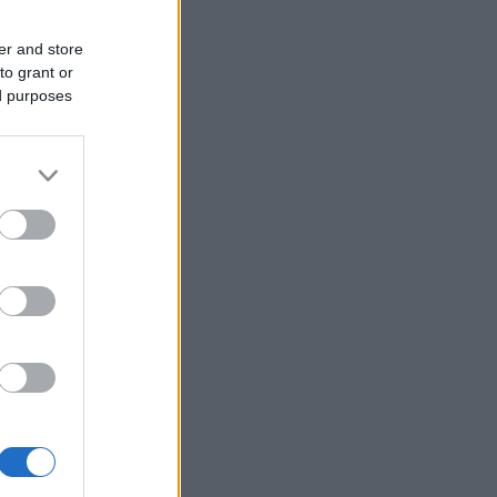
er and store
to grant or
ed purposes