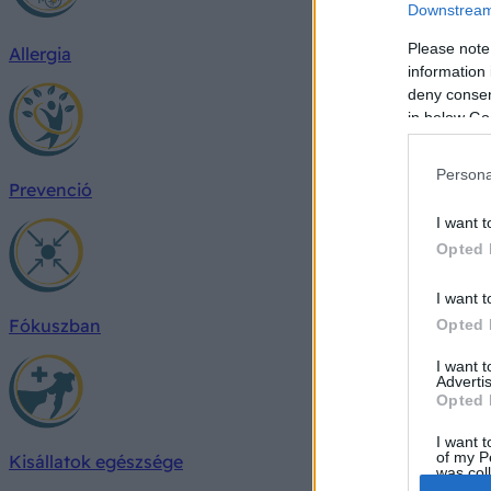
Downstream 
Please note
Allergia
information 
deny consent
in below Go
Persona
Prevenció
I want t
Opted 
I want t
Fókuszban
Opted 
I want 
Advertis
Opted 
I want t
of my P
Kisállatok egészsége
was col