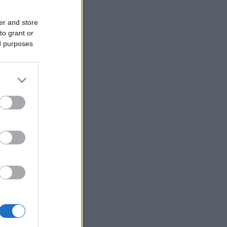
er and store
to grant or
ed purposes