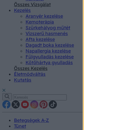
authenti
Összes Vizsgálat
Kezelés
Aranyér kezelése
Kemoterápia
Szürkehályog műtét
Vízszerű hasmenés
Afta kezelése
Dagadt boka kezelése
Napallergia kezelése
Fülgyulladás kezelése
Kötőhártya gyulladás
Összes Kezelés
Életmódváltás
Kutatás
Betegségek A-Z
Tünet