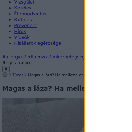
Vizsgálat
Kezelés
Életmódváltás
Kutatás
Prevenció
Hírek
Videók
Kisállatok egészsége
#allergia
#influenza
#cukorbetegség
#orvosmeteorológi
Regisztráció
Tünet
Magas a láza? Ha mellette ezeket a tüneteket is tapasz
Magas a láza? Ha mellette ezeket a t