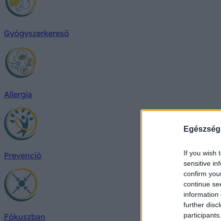
Gyógyszerkereső
Allergia
Egészség
If you wish 
Prevenció
sensitive in
confirm you
continue se
information 
further disc
participants
Fókuszban