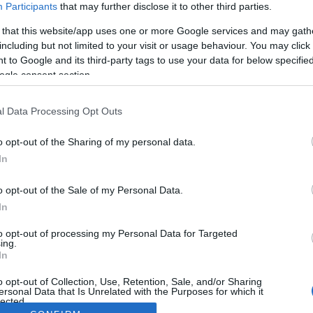
Participants
that may further disclose it to other third parties.
 that this website/app uses one or more Google services and may gath
including but not limited to your visit or usage behaviour. You may click 
 to Google and its third-party tags to use your data for below specifi
ogle consent section.
l Data Processing Opt Outs
o opt-out of the Sharing of my personal data.
In
o opt-out of the Sale of my Personal Data.
In
to opt-out of processing my Personal Data for Targeted
ing.
In
o opt-out of Collection, Use, Retention, Sale, and/or Sharing
ersonal Data that Is Unrelated with the Purposes for which it
lected.