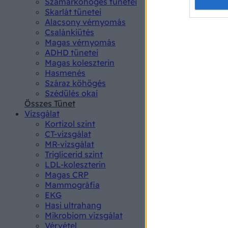
Opted 
Szamárköhögés tünetei
Skarlát tünetei
Alacsony vérnyomás
Google 
Csalánkiütés
Magas vérnyomás
I want t
ADHD tünetei
web or d
Magas koleszterin
Hasmenés
I want t
Száraz köhögés
purpose
Szédülés okai
Összes Tünet
I want 
Vizsgálat
Kortizol szint
I want t
CT-vizsgálat
web or d
MR-vizsgálat
Triglicerid szint
LDL-koleszterin
I want t
Magas CRP
or app.
Mammográfia
EKG
I want t
Hasi ultrahang
Mikrobiom vizsgálat
I want t
Vérvétel