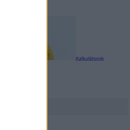
rkereső
Kalkulátorok