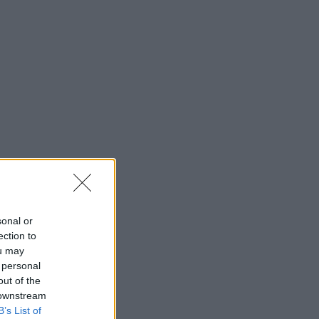
sonal or
ection to
ou may
 personal
out of the
 downstream
B’s List of