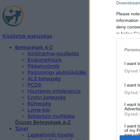
Downstream 
Please note
information 
deny consent
in below Go
Kisállatok egészsége
Betegségek A-Z
Persona
Kötőhártya-gyulladás
Endometriózis
I want t
Pikkelysömör
Opted 
Pajzsmirigy alulműködés
ALS betegség
PCOS
I want t
Hisztamin intolerancia
Opted 
Crohn betegség
Rühesség
I want 
Advertis
Lyme-kór
Opted 
Szklerózis multiplex
Összes Betegségek A-Z
I want t
Tünet
of my P
Lepkehimlő tünetei
was col