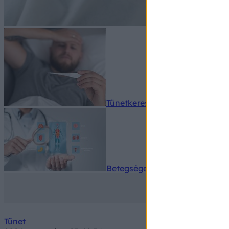
Tünetkereső
Betegségek A-Z
Tünet