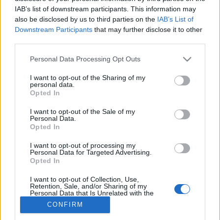
IAB’s list of downstream participants. This information may
#allergia
#influenza
#cukorbetegség
also be disclosed by us to third parties on the
IAB’s List of
#orvosmeteorológia
#vérnyomás
#stroke
#rákbetegség
Downstream Participants
that may further disclose it to other
#pajzsmirigy
#reflux
#ekcéma
#herpesz
third parties.
Regisztráció
Please note that this website/app uses one or more Google
Personal Data Processing Opt Outs
services and may gather and store information including but
not limited to your visit or usage behaviour. You may click to
I want to opt-out of the Sharing of my
personal data.
grant or deny consent to Google and its third-party tags to
Opted In
Magas vérnyomás
use your data for below specified purposes in below Google
consent section.
I want to opt-out of the Sale of my
Magas vérnyomás
Personal Data.
Opted In
I want to opt-out of processing my
Personal Data for Targeted Advertising.
Opted In
I want to opt-out of Collection, Use,
Retention, Sale, and/or Sharing of my
Personal Data that Is Unrelated with the
Purposes for which it was collected.
CONFIRM
Opted Out