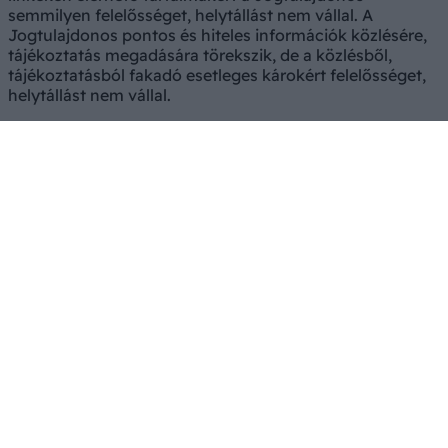
semmilyen felelősséget, helytállást nem vállal. A
Jogtulajdonos pontos és hiteles információk közlésére,
tájékoztatás megadására törekszik, de a közlésből,
tájékoztatásból fakadó esetleges károkért felelősséget,
helytállást nem vállal.