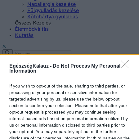
Napallergia kezelése
Fülgyulladás kezelése
Kötőhártya gyulladás
Összes Kezelés
Életmódváltás
Kutatás
EgészségKalauz -
Do Not Process My Personal
Information
Betegségek A-Z
Tünet
If you wish to opt-out of the sale, sharing to third parties, or
Vizsgálat
processing of your personal or sensitive information for
Kezelés
targeted advertising by us, please use the below opt-out
Életmódváltás
section to confirm your selection. Please note that after your
Kutatás
opt-out request is processed you may continue seeing
Prevenció
interest-based ads based on personal information utilized by
Hírek
us or personal information disclosed to third parties prior to
Videók
your opt-out. You may separately opt-out of the further
Kisállatok egészsége
disclosure of your personal information by third parties on the