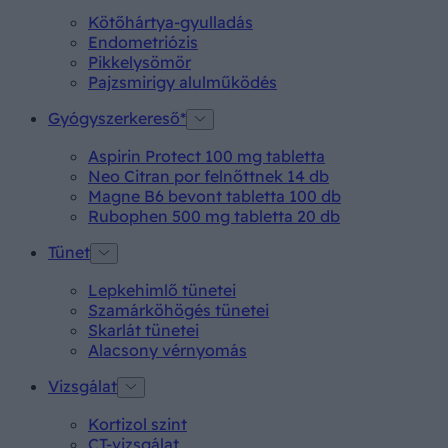
Kötőhártya-gyulladás
Endometriózis
Pikkelysömör
Pajzsmirigy alulműködés
Gyógyszerkereső*
Aspirin Protect 100 mg tabletta
Neo Citran por felnőttnek 14 db
Magne B6 bevont tabletta 100 db
Rubophen 500 mg tabletta 20 db
Tünet
Lepkehimlő tünetei
Szamárköhögés tünetei
Skarlát tünetei
Alacsony vérnyomás
Vizsgálat
Kortizol szint
CT-vizsgálat