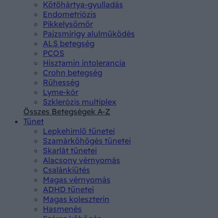
Kötőhártya-gyulladás
Endometriózis
Pikkelysömör
Pajzsmirigy alulműködés
ALS betegség
PCOS
Hisztamin intolerancia
Crohn betegség
Rühesség
Lyme-kór
Szklerózis multiplex
Összes Betegségek A-Z
Tünet
Lepkehimlő tünetei
Szamárköhögés tünetei
Skarlát tünetei
Alacsony vérnyomás
Csalánkiütés
Magas vérnyomás
ADHD tünetei
Magas koleszterin
Hasmenés