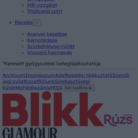
MR-vizsgálat
Triglicerid szint
Kezelés
Aranyér kezelése
Kemoterápia
Szürkehályog műtét
Vízszerű hasmenés
*Keresett gyógyszerek betegtájékoztatója
Archívum
Impresszum
Adatkezelési tájékoztató
Szerzői
jogi nyilatkozat
Rólunk
Szerkesztőségi
küldetés
Médiaajánlat
RSS
Süti beállítások