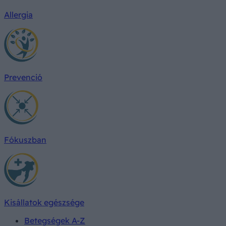
Allergia
Prevenció
Fókuszban
Kisállatok egészsége
Betegségek A-Z