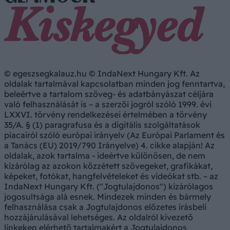
© egeszsegkalauz.hu © IndaNext Hungary Kft. Az
oldalak tartalmával kapcsolatban minden jog fenntartva,
beleértve a tartalom szöveg- és adatbányászat céljára
való felhasználását is – a szerzői jogról szóló 1999. évi
LXXVI. törvény rendelkezései értelmében a törvény
35/A. § (1) paragrafusa és a digitális szolgáltatások
piacairól szóló európai irányelv (Az Európai Parlament és
a Tanács (EU) 2019/790 Irányelve) 4. cikke alapján! Az
oldalak, azok tartalma - ideértve különösen, de nem
kizárólag az azokon közzétett szövegeket, grafikákat,
képeket, fotókat, hangfelvételeket és videókat stb. – az
IndaNext Hungary Kft. ("Jogtulajdonos") kizárólagos
jogosultsága alá esnek. Mindezek minden és bármely
felhasználása csak a Jogtulajdonos előzetes írásbeli
hozzájárulásával lehetséges. Az oldalról kivezető
linkeken elérhető tartalmakért a Jogtulajdonos