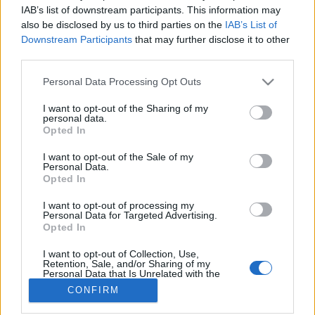
IAB’s list of downstream participants. This information may
also be disclosed by us to third parties on the
IAB’s List of
Betegségek A-Z
Downstream Participants
that may further disclose it to other
Tünet
third parties.
Vizsgálat
Kezelés
Please note that this website/app uses one or more Google
Personal Data Processing Opt Outs
Életmódváltás
services and may gather and store information including but
Kutatás
not limited to your visit or usage behaviour. You may click to
I want to opt-out of the Sharing of my
personal data.
Prevenció
grant or deny consent to Google and its third-party tags to
Opted In
Hírek
use your data for below specified purposes in below Google
Videók
consent section.
I want to opt-out of the Sale of my
Kisállatok egészsége
Personal Data.
Opted In
#allergia
#influenza
#cukorbetegség
I want to opt-out of processing my
#orvosmeteorológia
#vérnyomás
#stroke
#rákbetegség
Personal Data for Targeted Advertising.
#pajzsmirigy
#reflux
#ekcéma
#herpesz
Opted In
Regisztráció
I want to opt-out of Collection, Use,
Retention, Sale, and/or Sharing of my
Personal Data that Is Unrelated with the
Purposes for which it was collected.
CONFIRM
Opted Out
Méhsüllyedés