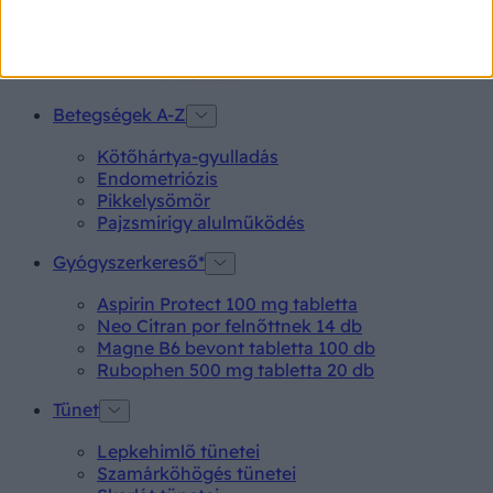
hogy mikor fordulunk szakorvoshoz.
Betegségek A-Z
Kötőhártya-gyulladás
Endometriózis
Pikkelysömör
Pajzsmirigy alulműködés
Gyógyszerkereső*
Aspirin Protect 100 mg tabletta
Neo Citran por felnőttnek 14 db
Magne B6 bevont tabletta 100 db
Rubophen 500 mg tabletta 20 db
Tünet
Lepkehimlő tünetei
Szamárköhögés tünetei