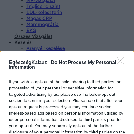
MR-vizsgálat
Triglicerid szint
LDL-koleszterin
Magas CRP
Mammográfia
EKG
Összes Vizsgálat
Kezelés
Aranyér kezelése
Kemoterápia
Szürkehályog műtét
EgészségKalauz -
Do Not Process My Personal
Vízszerű hasmenés
Information
Afta kezelése
Dagadt boka kezelése
If you wish to opt-out of the sale, sharing to third parties, or
Napallergia kezelése
processing of your personal or sensitive information for
Fülgyulladás kezelése
targeted advertising by us, please use the below opt-out
Összes Kezelés
section to confirm your selection. Please note that after your
Életmódváltás
opt-out request is processed you may continue seeing
Kutatás
interest-based ads based on personal information utilized by
us or personal information disclosed to third parties prior to
your opt-out. You may separately opt-out of the further
disclosure of your personal information by third parties on the