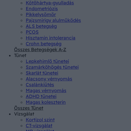
Kötőhártya-gyulladás
Endometriózis
Pikkelysömör
Pajzsmirigy alulműködés
ALS betegség
PCOS
Hisztamin intolerancia
Crohn betegség
Összes Betegségek A-Z
Tünet
Lepkehimlő tünetei
Szamárköhögés tünetei
Skarlát tünetei
Alacsony vérnyomás
Csalánkiütés
Magas vérnyomás
ADHD tünetei
Magas koleszterin
Összes Tünet
Vizsgálat
Kortizol szint
CT-vizsgálat