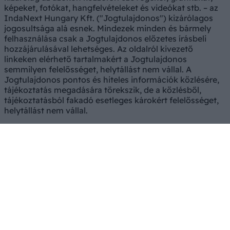
képeket, fotókat, hangfelvételeket és videókat stb. – az
IndaNext Hungary Kft. ("Jogtulajdonos") kizárólagos
jogosultsága alá esnek. Mindezek minden és bármely
felhasználása csak a Jogtulajdonos előzetes írásbeli
hozzájárulásával lehetséges. Az oldalról kivezető
linkeken elérhető tartalmakért a Jogtulajdonos
semmilyen felelősséget, helytállást nem vállal. A
Jogtulajdonos pontos és hiteles információk közlésére,
tájékoztatás megadására törekszik, de a közlésből,
tájékoztatásból fakadó esetleges károkért felelősséget,
helytállást nem vállal.