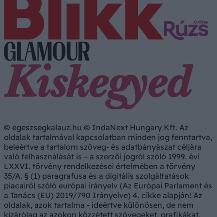
© egeszsegkalauz.hu © IndaNext Hungary Kft. Az
oldalak tartalmával kapcsolatban minden jog fenntartva,
beleértve a tartalom szöveg- és adatbányászat céljára
való felhasználását is – a szerzői jogról szóló 1999. évi
LXXVI. törvény rendelkezései értelmében a törvény
35/A. § (1) paragrafusa és a digitális szolgáltatások
piacairól szóló európai irányelv (Az Európai Parlament és
a Tanács (EU) 2019/790 Irányelve) 4. cikke alapján! Az
oldalak, azok tartalma - ideértve különösen, de nem
kizárólag az azokon közzétett szövegeket, grafikákat,