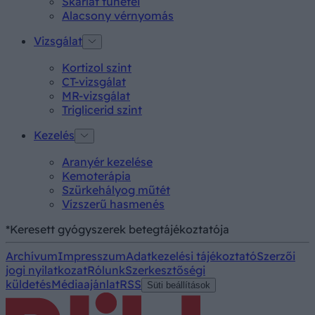
Skarlát tünetei
Alacsony vérnyomás
Vizsgálat
Kortizol szint
CT-vizsgálat
MR-vizsgálat
Triglicerid szint
Kezelés
Aranyér kezelése
Kemoterápia
Szürkehályog műtét
Vízszerű hasmenés
*Keresett gyógyszerek betegtájékoztatója
Archívum
Impresszum
Adatkezelési tájékoztató
Szerzői
jogi nyilatkozat
Rólunk
Szerkesztőségi
küldetés
Médiaajánlat
RSS
Süti beállítások