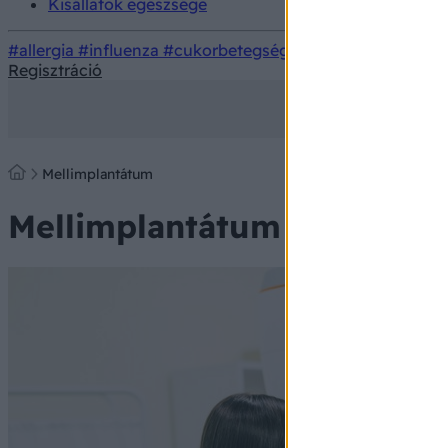
Kisállatok egészsége
#allergia
#influenza
#cukorbetegség
#orvosmeteorológi
Regisztráció
Mellimplantátum
Mellimplantátum