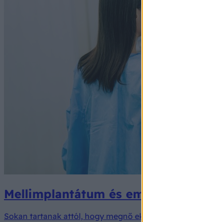
Mellimplantátum és emlőrák – itt a
Sokan tartanak attól, hogy megnő ekkor a mellrák esélye 