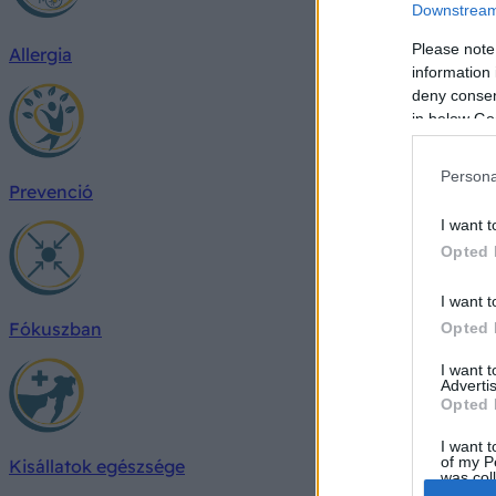
Downstream 
Please note
Allergia
information 
deny consent
in below Go
Persona
Prevenció
I want t
Opted 
I want t
Fókuszban
Opted 
I want 
Advertis
Opted 
I want t
of my P
Kisállatok egészsége
was col