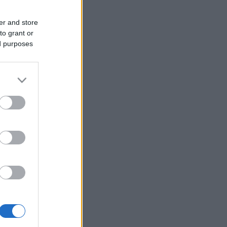
er and store
to grant or
ed purposes