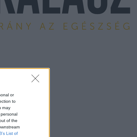
sonal or
ection to
ou may
 personal
out of the
 downstream
B’s List of