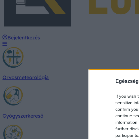
Bejelentkezés
Orvosmeteorológia
Egészség
If you wish 
sensitive in
confirm you
Gyógyszerkereső
continue se
information 
further disc
participants