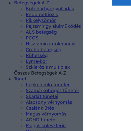
Opted 
Betegségek A-Z
Kötőhártya-gyulladás
Endometriózis
Google 
Pikkelysömör
Pajzsmirigy alulműködés
I want t
ALS betegség
web or d
PCOS
Hisztamin intolerancia
I want t
Crohn betegség
purpose
Rühesség
Lyme-kór
I want 
Szklerózis multiplex
Összes Betegségek A-Z
I want t
Tünet
web or d
Lepkehimlő tünetei
Szamárköhögés tünetei
I want t
Skarlát tünetei
or app.
Alacsony vérnyomás
Csalánkiütés
I want t
Magas vérnyomás
ADHD tünetei
Magas koleszterin
I want t