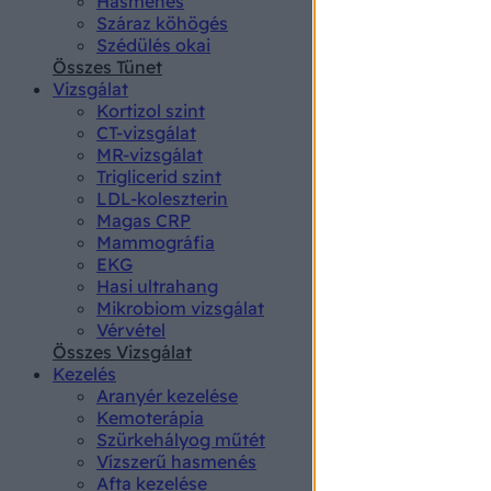
Hasmenés
authenti
Száraz köhögés
Szédülés okai
Összes Tünet
Vizsgálat
Kortizol szint
CT-vizsgálat
MR-vizsgálat
Triglicerid szint
LDL-koleszterin
Magas CRP
Mammográfia
EKG
Hasi ultrahang
Mikrobiom vizsgálat
Vérvétel
Összes Vizsgálat
Kezelés
Aranyér kezelése
Kemoterápia
Szürkehályog műtét
Vízszerű hasmenés
Afta kezelése