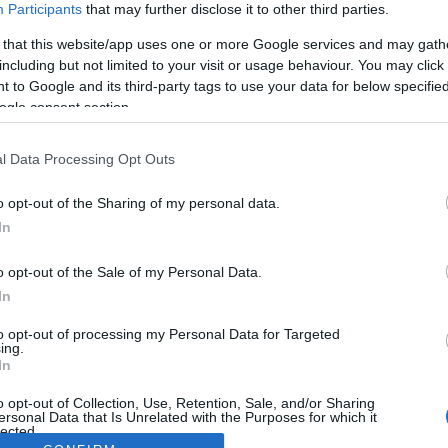
Participants
that may further disclose it to other third parties.
 that this website/app uses one or more Google services and may gath
including but not limited to your visit or usage behaviour. You may click 
 to Google and its third-party tags to use your data for below specifi
ogle consent section.
l Data Processing Opt Outs
o opt-out of the Sharing of my personal data.
In
o opt-out of the Sale of my Personal Data.
In
to opt-out of processing my Personal Data for Targeted
ing.
In
o opt-out of Collection, Use, Retention, Sale, and/or Sharing
ersonal Data that Is Unrelated with the Purposes for which it
lected.