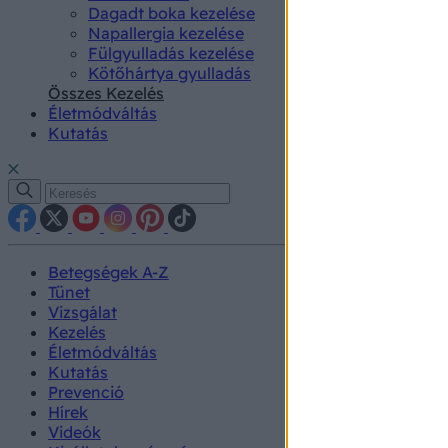
Dagadt boka kezelése
Napallergia kezelése
Fülgyulladás kezelése
Kötőhártya gyulladás
Összes Kezelés
Életmódváltás
Kutatás
Betegségek A-Z
Tünet
Vizsgálat
Kezelés
Életmódváltás
Kutatás
Prevenció
Hírek
Videók