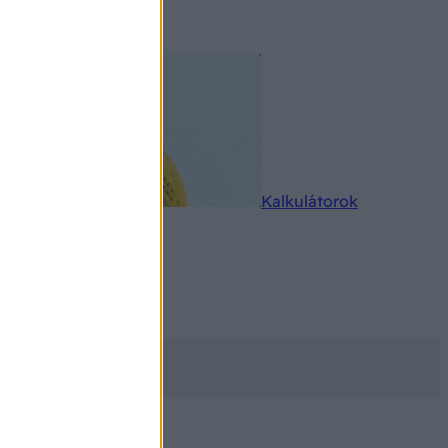
rkereső
Kalkulátorok