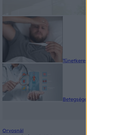
Tünetkereső
Betegségek A-Z
Orvosnál