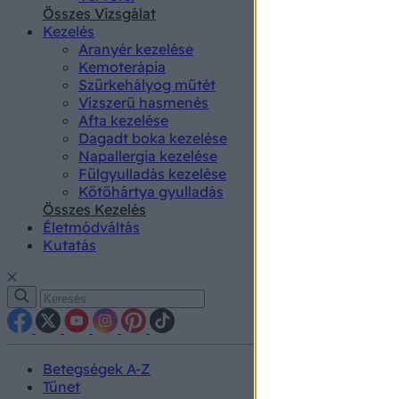
authenti
Összes Vizsgálat
Kezelés
Aranyér kezelése
Kemoterápia
Szürkehályog műtét
Vízszerű hasmenés
Afta kezelése
Dagadt boka kezelése
Napallergia kezelése
Fülgyulladás kezelése
Kötőhártya gyulladás
Összes Kezelés
Életmódváltás
Kutatás
Betegségek A-Z
Tünet