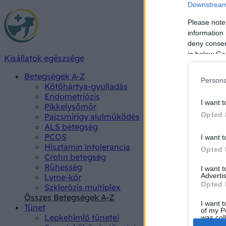
Downstream 
Please note
information 
deny consent
in below Go
Kisállatok egészsége
Betegségek A-Z
Persona
Kötőhártya-gyulladás
Endometriózis
I want t
Pikkelysömör
Opted 
Pajzsmirigy alulműködés
ALS betegség
PCOS
I want t
Hisztamin intolerancia
Opted 
Crohn betegség
Rühesség
I want 
Advertis
Lyme-kór
Opted 
Szklerózis multiplex
Összes Betegségek A-Z
I want t
Tünet
of my P
Lepkehimlő tünetei
was col