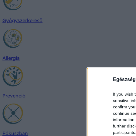
Gyógyszerkereső
Allergia
Egészség
If you wish 
Prevenció
sensitive in
confirm you
continue se
information 
further disc
participants
Fókuszban