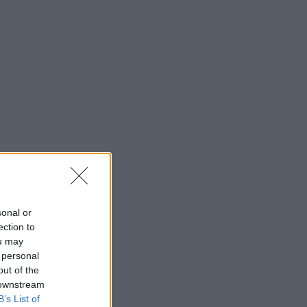
sonal or
ection to
ou may
 personal
out of the
 downstream
B’s List of