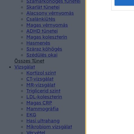
Opted 
Szamárköhögés tünetei
Skarlát tünetei
Alacsony vérnyomás
Google 
Csalánkiütés
Magas vérnyomás
I want t
ADHD tünetei
web or d
Magas koleszterin
Hasmenés
I want t
Száraz köhögés
purpose
Szédülés okai
Összes Tünet
I want 
Vizsgálat
Kortizol szint
I want t
CT-vizsgálat
web or d
MR-vizsgálat
Triglicerid szint
LDL-koleszterin
I want t
Magas CRP
or app.
Mammográfia
EKG
I want t
Hasi ultrahang
Mikrobiom vizsgálat
I want t
Vérvétel