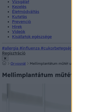
Vizsgálat
Kezelés
Életmódváltás
Kutatás
Prevenció
Hírek
Videók
Kisállatok egészsége
#allergia
#influenza
#cukorbetegség
#orvosmeteorológi
Regisztráció
Orvosnál
Mellimplantátum műtét után ne nyomkodja, ne pis
Mellimplantátum műtét után ne nyom