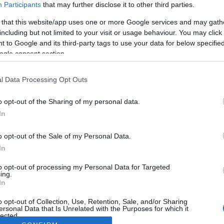
Participants
that may further disclose it to other third parties.
 that this website/app uses one or more Google services and may gath
including but not limited to your visit or usage behaviour. You may click 
 to Google and its third-party tags to use your data for below specifi
ogle consent section.
l Data Processing Opt Outs
o opt-out of the Sharing of my personal data.
In
o opt-out of the Sale of my Personal Data.
In
to opt-out of processing my Personal Data for Targeted
ing.
In
o opt-out of Collection, Use, Retention, Sale, and/or Sharing
ersonal Data that Is Unrelated with the Purposes for which it
lected.