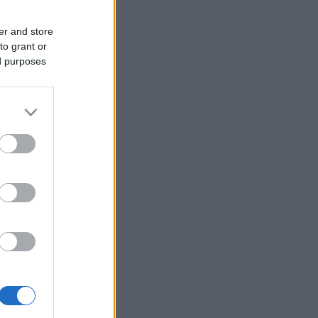
er and store
to grant or
ed purposes