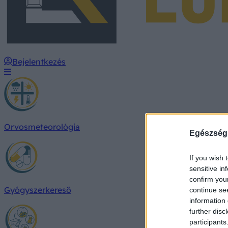
Bejelentkezés
Orvosmeteorológia
Egészség
If you wish 
sensitive in
confirm you
Gyógyszerkereső
continue se
information 
further disc
participants