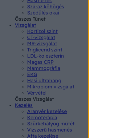
Hasmenés
authenti
Száraz köhögés
Szédülés okai
Összes Tünet
Vizsgálat
Kortizol szint
CT-vizsgálat
MR-vizsgálat
Triglicerid szint
LDL-koleszterin
Magas CRP
Mammográfia
EKG
Hasi ultrahang
Mikrobiom vizsgálat
Vérvétel
Összes Vizsgálat
Kezelés
Aranyér kezelése
Kemoterápia
Szürkehályog műtét
Vízszerű hasmenés
Afta kezelése