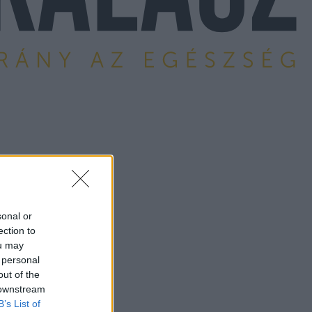
sonal or
ection to
ou may
 personal
out of the
 downstream
B’s List of