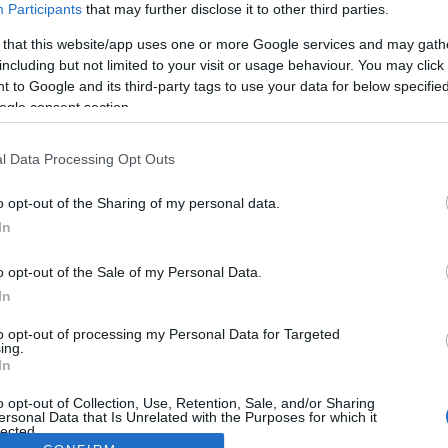
Participants
that may further disclose it to other third parties.
 that this website/app uses one or more Google services and may gath
including but not limited to your visit or usage behaviour. You may click 
 to Google and its third-party tags to use your data for below specifi
ogle consent section.
l Data Processing Opt Outs
o opt-out of the Sharing of my personal data.
In
o opt-out of the Sale of my Personal Data.
In
to opt-out of processing my Personal Data for Targeted
ing.
In
o opt-out of Collection, Use, Retention, Sale, and/or Sharing
ersonal Data that Is Unrelated with the Purposes for which it
lected.