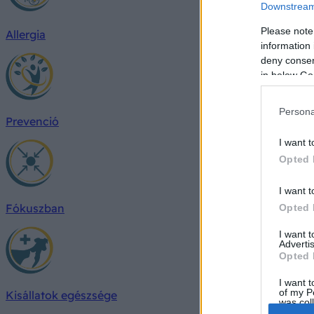
Downstream 
Please note
Allergia
information 
deny consent
in below Go
Persona
Prevenció
I want t
Opted 
I want t
Fókuszban
Opted 
I want 
Advertis
Opted 
I want t
of my P
Kisállatok egészsége
was col