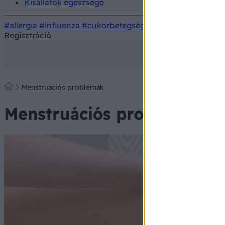
Kisállatok egészsége
#allergia
#influenza
#cukorbetegség
#orvosmeteorológi
Regisztráció
Menstruációs problémák
Menstruációs problémák