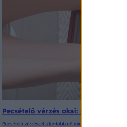
Pecsételő vérzés okai: mikor jelez
Pecsételő vérzéssel a legtöbb nő minimum egyszer találko