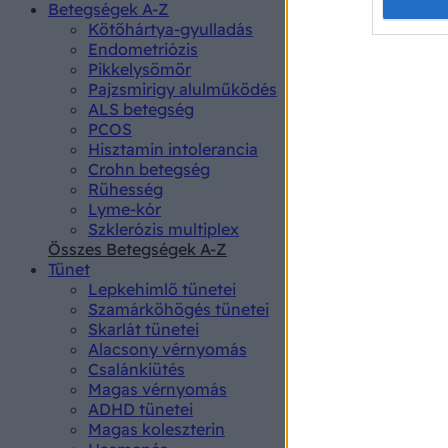
Opted 
Betegségek A-Z
Kötőhártya-gyulladás
Endometriózis
Google 
Pikkelysömör
Pajzsmirigy alulműködés
I want t
ALS betegség
web or d
PCOS
Hisztamin intolerancia
I want t
Crohn betegség
purpose
Rühesség
Lyme-kór
I want 
Szklerózis multiplex
Összes Betegségek A-Z
I want t
Tünet
web or d
Lepkehimlő tünetei
Szamárköhögés tünetei
I want t
Skarlát tünetei
or app.
Alacsony vérnyomás
Csalánkiütés
I want t
Magas vérnyomás
ADHD tünetei
Magas koleszterin
I want t