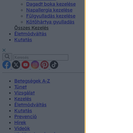
Dagadt boka kezelése
Napallergia kezelése
Fülgyulladás kezelése
Kötőhártya gyulladás
Összes Kezelés
Életmódváltás
Kutatás
Betegségek A-Z
Tünet
Vizsgálat
Kezelés
Életmódváltás
Kutatás
Prevenció
Hírek
Videók