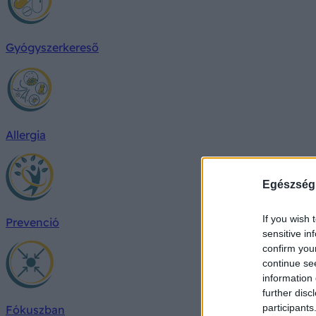
Gyógyszerkereső
Allergia
Egészség
If you wish 
Prevenció
sensitive in
confirm you
continue se
information 
further disc
participants
Fókuszban