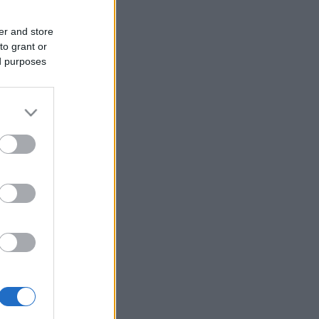
er and store
to grant or
ed purposes