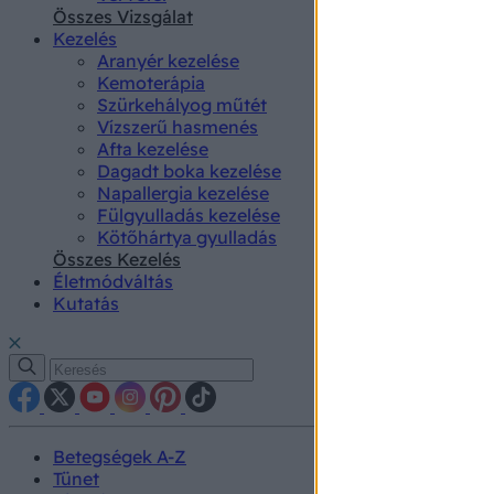
authenti
Összes Vizsgálat
Kezelés
Aranyér kezelése
Kemoterápia
Szürkehályog műtét
Vízszerű hasmenés
Afta kezelése
Dagadt boka kezelése
Napallergia kezelése
Fülgyulladás kezelése
Kötőhártya gyulladás
Összes Kezelés
Életmódváltás
Kutatás
Betegségek A-Z
Tünet