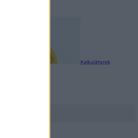
rkereső
Kalkulátorok