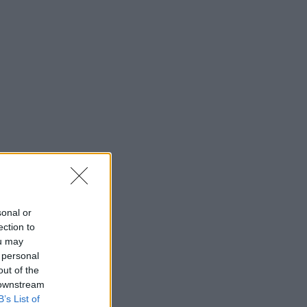
sonal or
ection to
ou may
 personal
out of the
 downstream
B’s List of