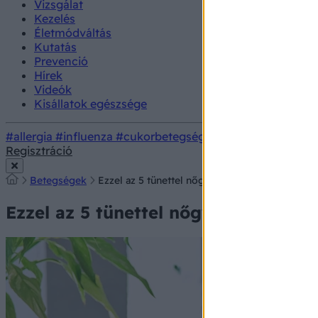
Vizsgálat
Kezelés
Életmódváltás
Kutatás
Prevenció
Hírek
Videók
Kisállatok egészsége
#allergia
#influenza
#cukorbetegség
#orvosmeteorológi
Regisztráció
Betegségek
Ezzel az 5 tünettel nőgyógyászati endokrinoló
Ezzel az 5 tünettel nőgyógyászati e