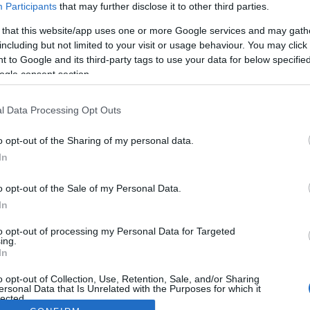
Participants
that may further disclose it to other third parties.
 that this website/app uses one or more Google services and may gath
including but not limited to your visit or usage behaviour. You may click 
 to Google and its third-party tags to use your data for below specifi
ogle consent section.
l Data Processing Opt Outs
o opt-out of the Sharing of my personal data.
In
o opt-out of the Sale of my Personal Data.
In
to opt-out of processing my Personal Data for Targeted
ing.
In
o opt-out of Collection, Use, Retention, Sale, and/or Sharing
ersonal Data that Is Unrelated with the Purposes for which it
lected.