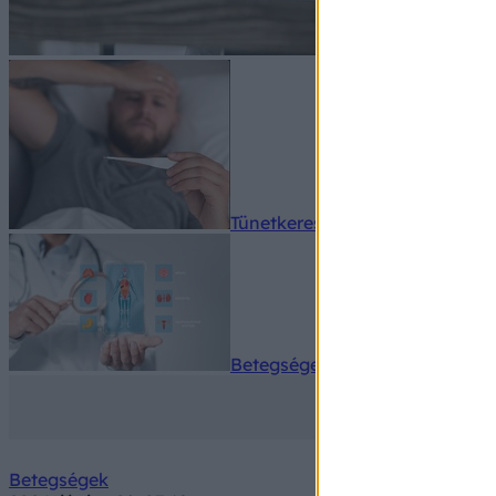
Tünetkereső
Betegségek A-Z
Betegségek