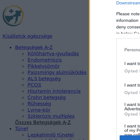
Downstream 
Please note
information 
deny consent
in below Go
Kisállatok egészsége
Betegségek A-Z
Persona
Kötőhártya-gyulladás
Endometriózis
I want t
Pikkelysömör
Opted 
Pajzsmirigy alulműködés
ALS betegség
PCOS
I want t
Hisztamin intolerancia
Opted 
Crohn betegség
Rühesség
I want 
Advertis
Lyme-kór
Opted 
Szklerózis multiplex
Összes Betegségek A-Z
I want t
Tünet
of my P
Lepkehimlő tünetei
was col