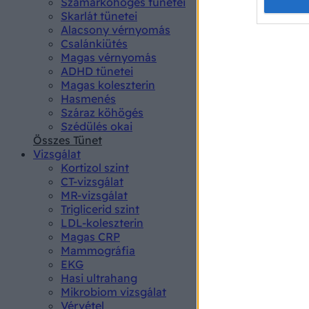
Opted 
Szamárköhögés tünetei
Skarlát tünetei
Alacsony vérnyomás
Google 
Csalánkiütés
Magas vérnyomás
I want t
ADHD tünetei
web or d
Magas koleszterin
Hasmenés
I want t
Száraz köhögés
purpose
Szédülés okai
Összes Tünet
I want 
Vizsgálat
Kortizol szint
I want t
CT-vizsgálat
web or d
MR-vizsgálat
Triglicerid szint
LDL-koleszterin
I want t
Magas CRP
or app.
Mammográfia
EKG
I want t
Hasi ultrahang
Mikrobiom vizsgálat
I want t
Vérvétel