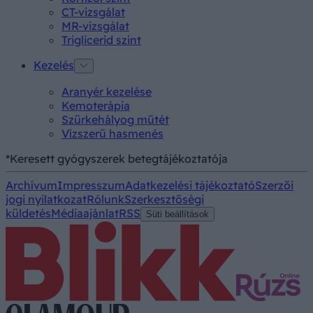
CT-vizsgálat
MR-vizsgálat
Triglicerid szint
Kezelés
Aranyér kezelése
Kemoterápia
Szürkehályog műtét
Vízszerű hasmenés
*Keresett gyógyszerek betegtájékoztatója
Archívum
Impresszum
Adatkezelési tájékoztató
Szerzői
jogi nyilatkozat
Rólunk
Szerkesztőségi
küldetés
Médiaajánlat
RSS
Süti beállítások