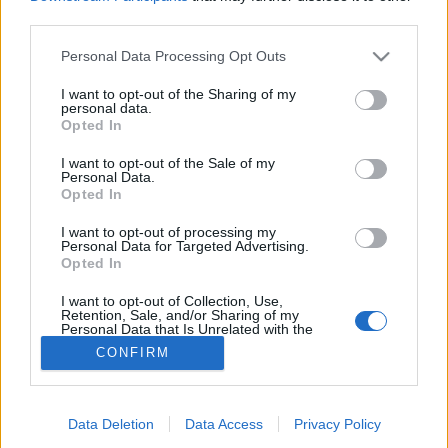
third parties.
Migrén
Please note that this website/app uses one or more Google
Personal Data Processing Opt Outs
services and may gather and store information including but
not limited to your visit or usage behaviour. You may click to
I want to opt-out of the Sharing of my
personal data.
grant or deny consent to Google and its third-party tags to
Opted In
use your data for below specified purposes in below Google
consent section.
I want to opt-out of the Sale of my
Personal Data.
Opted In
I want to opt-out of processing my
Personal Data for Targeted Advertising.
Opted In
I want to opt-out of Collection, Use,
Retention, Sale, and/or Sharing of my
Personal Data that Is Unrelated with the
Purposes for which it was collected.
CONFIRM
Opted Out
Google consents
Data Deletion
Data Access
Privacy Policy
I want to allow Google to enable storage