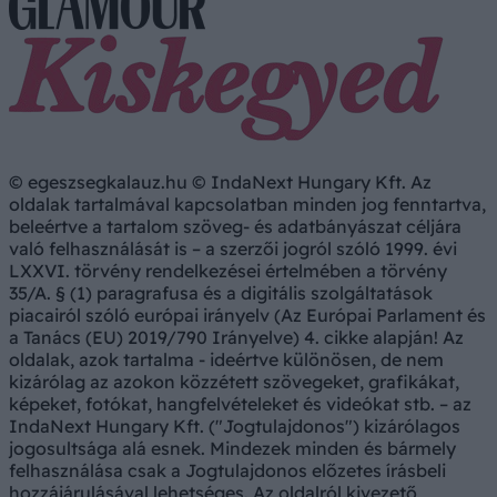
© egeszsegkalauz.hu © IndaNext Hungary Kft. Az
oldalak tartalmával kapcsolatban minden jog fenntartva,
beleértve a tartalom szöveg- és adatbányászat céljára
való felhasználását is – a szerzői jogról szóló 1999. évi
LXXVI. törvény rendelkezései értelmében a törvény
35/A. § (1) paragrafusa és a digitális szolgáltatások
piacairól szóló európai irányelv (Az Európai Parlament és
a Tanács (EU) 2019/790 Irányelve) 4. cikke alapján! Az
oldalak, azok tartalma - ideértve különösen, de nem
kizárólag az azokon közzétett szövegeket, grafikákat,
képeket, fotókat, hangfelvételeket és videókat stb. – az
IndaNext Hungary Kft. ("Jogtulajdonos") kizárólagos
jogosultsága alá esnek. Mindezek minden és bármely
felhasználása csak a Jogtulajdonos előzetes írásbeli
hozzájárulásával lehetséges. Az oldalról kivezető