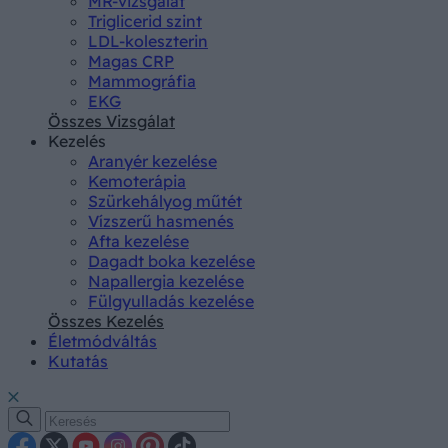
MR-vizsgálat
Triglicerid szint
LDL-koleszterin
Magas CRP
Mammográfia
EKG
Összes Vizsgálat
Kezelés
Aranyér kezelése
Kemoterápia
Szürkehályog műtét
Vízszerű hasmenés
Afta kezelése
Dagadt boka kezelése
Napallergia kezelése
Fülgyulladás kezelése
Összes Kezelés
Életmódváltás
Kutatás