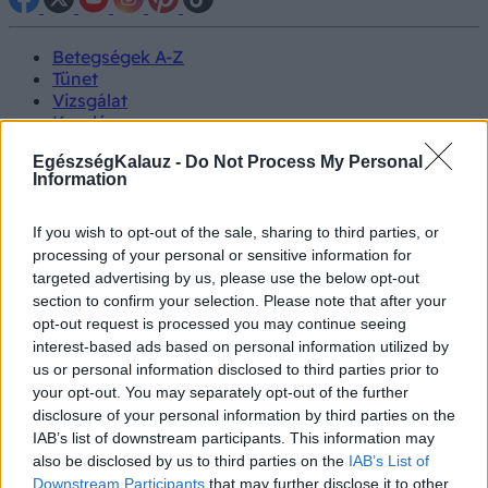
Betegségek A-Z
Tünet
Vizsgálat
Kezelés
Életmódváltás
EgészségKalauz -
Do Not Process My Personal
Kutatás
Information
Prevenció
Hírek
Videók
If you wish to opt-out of the sale, sharing to third parties, or
Kisállatok egészsége
processing of your personal or sensitive information for
targeted advertising by us, please use the below opt-out
#allergia
#influenza
#cukorbetegség
section to confirm your selection. Please note that after your
#orvosmeteorológia
#vérnyomás
#stroke
#rákbetegség
opt-out request is processed you may continue seeing
#pajzsmirigy
#reflux
#ekcéma
#herpesz
interest-based ads based on personal information utilized by
Regisztráció
us or personal information disclosed to third parties prior to
your opt-out. You may separately opt-out of the further
disclosure of your personal information by third parties on the
IAB’s list of downstream participants. This information may
also be disclosed by us to third parties on the
IAB’s List of
Migrén
Downstream Participants
that may further disclose it to other