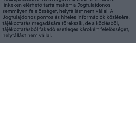
linkeken elérhető tartalmakért a Jogtulajdonos
semmilyen felelősséget, helytállást nem vállal. A
Jogtulajdonos pontos és hiteles információk közlésére,
tájékoztatás megadására törekszik, de a közlésből,
tájékoztatásból fakadó esetleges károkért felelősséget,
helytállást nem vállal.