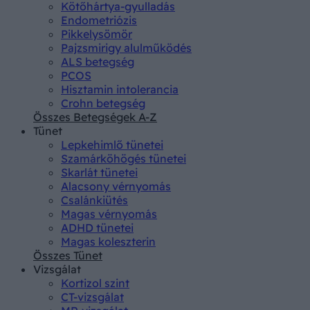
Kötőhártya-gyulladás
Endometriózis
Pikkelysömör
Pajzsmirigy alulműködés
ALS betegség
PCOS
Hisztamin intolerancia
Crohn betegség
Összes Betegségek A-Z
Tünet
Lepkehimlő tünetei
Szamárköhögés tünetei
Skarlát tünetei
Alacsony vérnyomás
Csalánkiütés
Magas vérnyomás
ADHD tünetei
Magas koleszterin
Összes Tünet
Vizsgálat
Kortizol szint
CT-vizsgálat