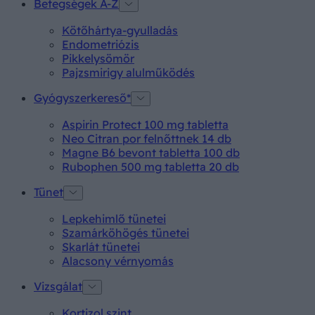
Betegségek A-Z
Kötőhártya-gyulladás
Endometriózis
Pikkelysömör
Pajzsmirigy alulműködés
Gyógyszerkereső*
Aspirin Protect 100 mg tabletta
Neo Citran por felnőttnek 14 db
Magne B6 bevont tabletta 100 db
Rubophen 500 mg tabletta 20 db
Tünet
Lepkehimlő tünetei
Szamárköhögés tünetei
Skarlát tünetei
Alacsony vérnyomás
Vizsgálat
Kortizol szint