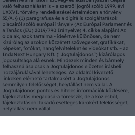
beleértve a tartalom szöveg- és adatbányászat céljára
való felhasználását is – a szerzői jogról szóló 1999. évi
LXXVI. törvény rendelkezései értelmében a törvény
35/A. § (1) paragrafusa és a digitális szolgáltatások
piacairól szóló európai irányelv (Az Európai Parlament és
a Tanács (EU) 2019/790 Irányelve) 4. cikke alapján! Az
oldalak, azok tartalma - ideértve különösen, de nem
kizárólag az azokon közzétett szövegeket, grafikákat,
képeket, fotókat, hangfelvételeket és videókat stb. – az
IndaNext Hungary Kft. ("Jogtulajdonos") kizárólagos
jogosultsága alá esnek. Mindezek minden és bármely
felhasználása csak a Jogtulajdonos előzetes írásbeli
hozzájárulásával lehetséges. Az oldalról kivezető
linkeken elérhető tartalmakért a Jogtulajdonos
semmilyen felelősséget, helytállást nem vállal. A
Jogtulajdonos pontos és hiteles információk közlésére,
tájékoztatás megadására törekszik, de a közlésből,
tájékoztatásból fakadó esetleges károkért felelősséget,
helytállást nem vállal.