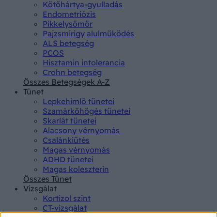
Kötőhártya-gyulladás
Endometriózis
Pikkelysömör
Pajzsmirigy alulműködés
ALS betegség
PCOS
Hisztamin intolerancia
Crohn betegség
Összes Betegségek A-Z
Tünet
Lepkehimlő tünetei
Szamárköhögés tünetei
Skarlát tünetei
Alacsony vérnyomás
Csalánkiütés
Magas vérnyomás
ADHD tünetei
Magas koleszterin
Összes Tünet
Vizsgálat
Kortizol szint
CT-vizsgálat