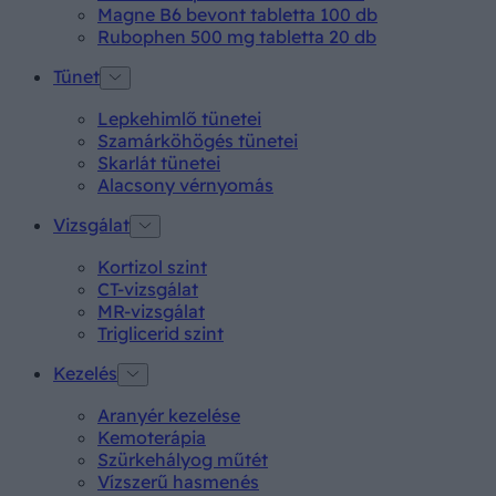
Magne B6 bevont tabletta 100 db
Rubophen 500 mg tabletta 20 db
Tünet
Lepkehimlő tünetei
Szamárköhögés tünetei
Skarlát tünetei
Alacsony vérnyomás
Vizsgálat
Kortizol szint
CT-vizsgálat
MR-vizsgálat
Triglicerid szint
Kezelés
Aranyér kezelése
Kemoterápia
Szürkehályog műtét
Vízszerű hasmenés