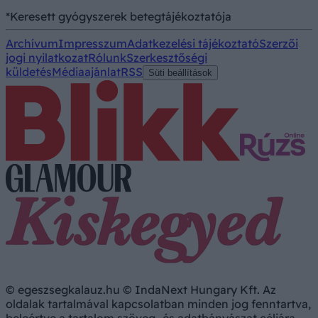
*Keresett gyógyszerek betegtájékoztatója
Archívum
Impresszum
Adatkezelési tájékoztató
Szerzői
jogi nyilatkozat
Rólunk
Szerkesztőségi
küldetés
Médiaajánlat
RSS
Süti beállítások
© egeszsegkalauz.hu © IndaNext Hungary Kft. Az
oldalak tartalmával kapcsolatban minden jog fenntartva,