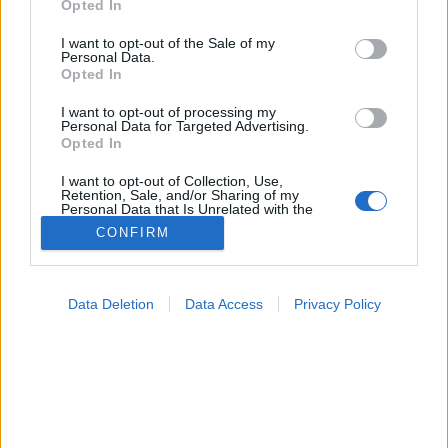
Opted In
use your data for below specified purposes in below Google
consent section.
I want to opt-out of the Sale of my
Betegségek A-Z
Personal Data.
Tünet
Opted In
Vizsgálat
Kezelés
I want to opt-out of processing my
Personal Data for Targeted Advertising.
Életmódváltás
Opted In
Kutatás
Prevenció
I want to opt-out of Collection, Use,
Hírek
Retention, Sale, and/or Sharing of my
Personal Data that Is Unrelated with the
Videók
Purposes for which it was collected.
Kisállatok egészsége
CONFIRM
Opted Out
#allergia
#influenza
#cukorbetegség
Google consents
#orvosmeteorológia
#vérnyomás
#stroke
#rákbetegség
Data Deletion
Data Access
Privacy Policy
#pajzsmirigy
#reflux
#ekcéma
#herpesz
I want to allow Google to enable storage
Regisztráció
related to advertising like cookies on web or
device identifiers in apps.
I want to allow my user data to be sent to
Google for online advertising purposes.
Mrsa