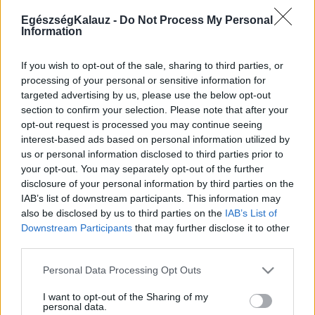
MR-vizsgálat
Triglicerid szint
EgészségKalauz -
Do Not Process My Personal
LDL-koleszterin
Information
Magas CRP
Mammográfia
If you wish to opt-out of the sale, sharing to third parties, or
EKG
processing of your personal or sensitive information for
Összes Vizsgálat
targeted advertising by us, please use the below opt-out
Kezelés
section to confirm your selection. Please note that after your
Aranyér kezelése
opt-out request is processed you may continue seeing
Kemoterápia
interest-based ads based on personal information utilized by
Szürkehályog műtét
Vízszerű hasmenés
us or personal information disclosed to third parties prior to
Afta kezelése
your opt-out. You may separately opt-out of the further
Dagadt boka kezelése
disclosure of your personal information by third parties on the
Napallergia kezelése
IAB’s list of downstream participants. This information may
Fülgyulladás kezelése
also be disclosed by us to third parties on the
IAB’s List of
Összes Kezelés
Downstream Participants
that may further disclose it to other
Életmódváltás
third parties.
Kutatás
Please note that this website/app uses one or more Google
Personal Data Processing Opt Outs
services and may gather and store information including but
not limited to your visit or usage behaviour. You may click to
I want to opt-out of the Sharing of my
personal data.
grant or deny consent to Google and its third-party tags to