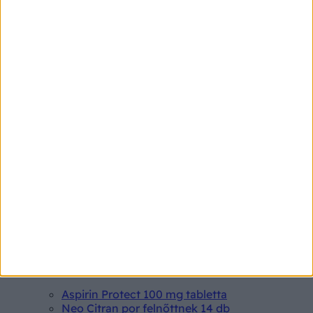
MRSA-fertőzés: tünetei, vizsgálata
és kezelési lehetőségei
Jellemzően súlyos kórházi fertőzés, amelyet az ún.
methicillin-rezisztens Staphylococcus aureus (MRSA)
baktérium okoz. Nevében is szerepel, hogy már nem
reagál, azaz rezisztens az egyik, staphylococcus fertőzés
esetén alkalmazott antibiotikumra.
Betegségek A-Z
Kötőhártya-gyulladás
Endometriózis
Pikkelysömör
Pajzsmirigy alulműködés
Gyógyszerkereső*
Aspirin Protect 100 mg tabletta
Neo Citran por felnőttnek 14 db