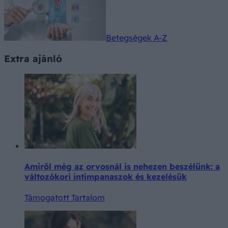
Betegségek A-Z
Extra ajánló
Amiről még az orvosnál is nehezen beszélünk: a
változókori intimpanaszok és kezelésük
Támogatott Tartalom