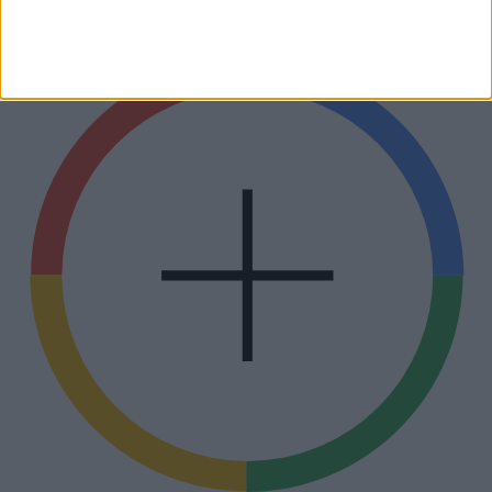
Itt állíthatja be
, hogy a Google keresőben könnyebben
megtalálja az Egészségkalauz.hu cikkeit