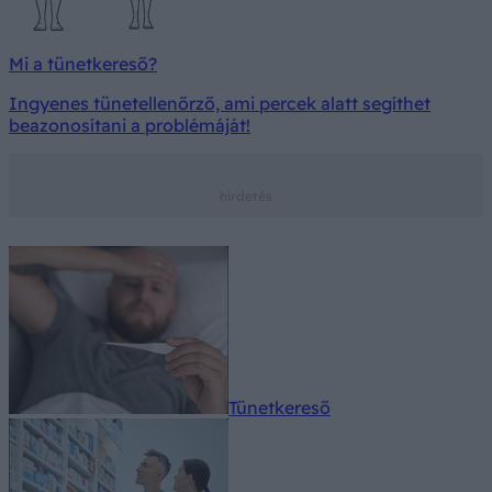
Mi a tünetkereső?
Ingyenes tünetellenőrző, ami percek alatt segíthet
beazonosítani a problémáját!
Tünetkereső