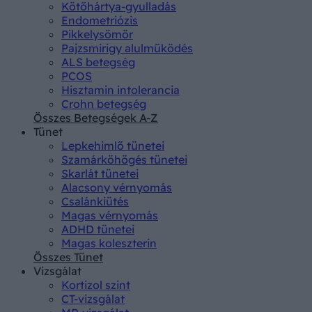
Kötőhártya-gyulladás
Endometriózis
Pikkelysömör
Pajzsmirigy alulműködés
ALS betegség
PCOS
Hisztamin intolerancia
Crohn betegség
Összes Betegségek A-Z
Tünet
Lepkehimlő tünetei
Szamárköhögés tünetei
Skarlát tünetei
Alacsony vérnyomás
Csalánkiütés
Magas vérnyomás
ADHD tünetei
Magas koleszterin
Összes Tünet
Vizsgálat
Kortizol szint
CT-vizsgálat