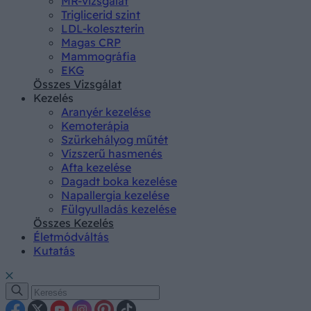
MR-vizsgálat
Triglicerid szint
LDL-koleszterin
Magas CRP
Mammográfia
EKG
Összes Vizsgálat
Kezelés
Aranyér kezelése
Kemoterápia
Szürkehályog műtét
Vízszerű hasmenés
Afta kezelése
Dagadt boka kezelése
Napallergia kezelése
Fülgyulladás kezelése
Összes Kezelés
Életmódváltás
Kutatás