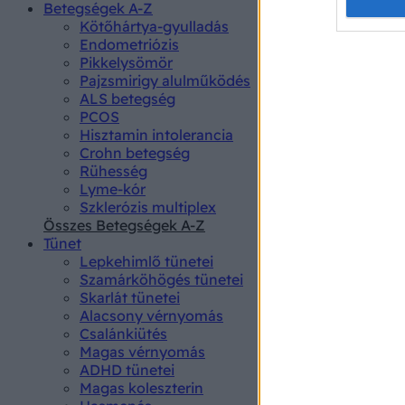
Opted 
Betegségek A-Z
Kötőhártya-gyulladás
Endometriózis
Google 
Pikkelysömör
Pajzsmirigy alulműködés
I want t
ALS betegség
web or d
PCOS
Hisztamin intolerancia
I want t
Crohn betegség
purpose
Rühesség
Lyme-kór
I want 
Szklerózis multiplex
Összes Betegségek A-Z
I want t
Tünet
web or d
Lepkehimlő tünetei
Szamárköhögés tünetei
I want t
Skarlát tünetei
or app.
Alacsony vérnyomás
Csalánkiütés
I want t
Magas vérnyomás
ADHD tünetei
Magas koleszterin
I want t