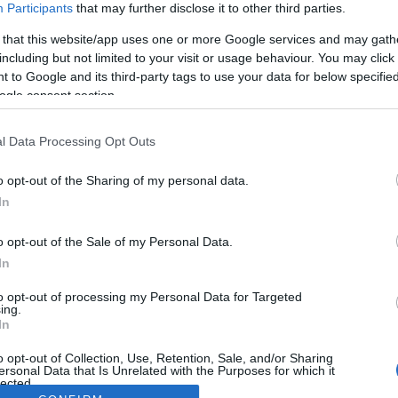
Participants
that may further disclose it to other third parties.
 that this website/app uses one or more Google services and may gath
including but not limited to your visit or usage behaviour. You may click 
 to Google and its third-party tags to use your data for below specifi
ogle consent section.
l Data Processing Opt Outs
o opt-out of the Sharing of my personal data.
In
o opt-out of the Sale of my Personal Data.
In
to opt-out of processing my Personal Data for Targeted
ing.
In
o opt-out of Collection, Use, Retention, Sale, and/or Sharing
ersonal Data that Is Unrelated with the Purposes for which it
lected.