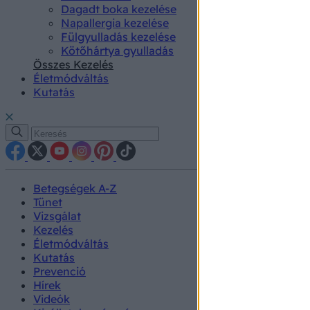
Dagadt boka kezelése
Napallergia kezelése
Fülgyulladás kezelése
Kötőhártya gyulladás
Összes Kezelés
Életmódváltás
Kutatás
Betegségek A-Z
Tünet
Vizsgálat
Kezelés
Életmódváltás
Kutatás
Prevenció
Hírek
Videók