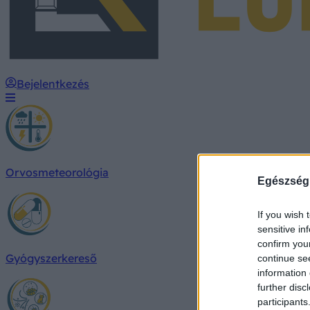
Bejelentkezés
Orvosmeteorológia
Egészség
If you wish 
sensitive in
confirm you
Gyógyszerkereső
continue se
information 
further disc
participants