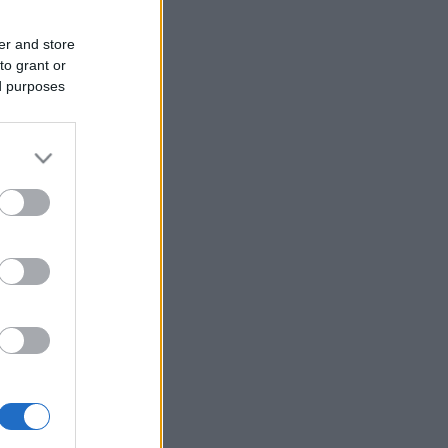
er and store
to grant or
ed purposes