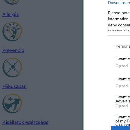
Downstream 
Please note
Allergia
information 
deny consent
in below Go
Persona
Prevenció
I want t
Opted 
I want t
Fókuszban
Opted 
I want 
Advertis
Opted 
I want t
of my P
Kisállatok egészsége
was col