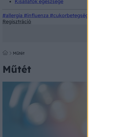
Kisállatok egészsége
#allergia
#influenza
#cukorbetegség
#orvosmeteorológi
Regisztráció
Műtét
Műtét