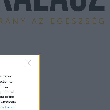
sonal or
ection to
ou may
 personal
out of the
 downstream
B’s List of