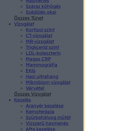
Hasmenés
authenti
Száraz köhögés
Szédülés okai
Összes Tünet
Vizsgálat
Kortizol szint
CT-vizsgálat
MR-vizsgálat
Triglicerid szint
LDL-koleszterin
Magas CRP
Mammográfia
EKG
Hasi ultrahang
Mikrobiom vizsgálat
Vérvétel
Összes Vizsgálat
Kezelés
Aranyér kezelése
Kemoterápia
Szürkehályog műtét
Vízszerű hasmenés
Afta kezelése