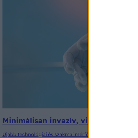
Minimálisan invazív, videó-asszisz
Újabb technológiai és szakmai mérföldkőhöz érkezett a D