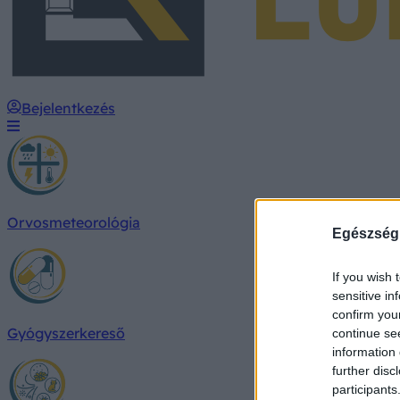
Bejelentkezés
Orvosmeteorológia
Egészség
If you wish 
sensitive in
confirm you
Gyógyszerkereső
continue se
information 
further disc
participants