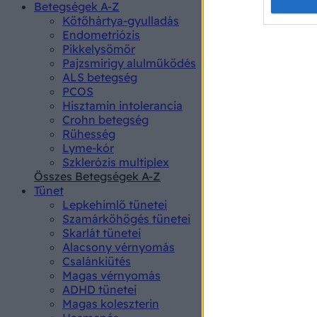
Opted 
Betegségek A-Z
Kötőhártya-gyulladás
Endometriózis
Google 
Pikkelysömör
Pajzsmirigy alulműködés
I want t
ALS betegség
web or d
PCOS
Hisztamin intolerancia
I want t
Crohn betegség
purpose
Rühesség
Lyme-kór
I want 
Szklerózis multiplex
Összes Betegségek A-Z
I want t
Tünet
web or d
Lepkehimlő tünetei
Szamárköhögés tünetei
I want t
Skarlát tünetei
or app.
Alacsony vérnyomás
Csalánkiütés
I want t
Magas vérnyomás
ADHD tünetei
Magas koleszterin
I want t