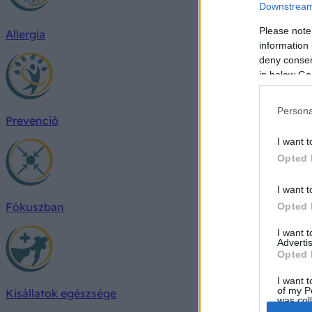
Downstream 
Please note
Allergia
information 
deny consent
in below Go
Persona
Prevenció
I want t
Opted 
I want t
Fókuszban
Opted 
I want 
Advertis
Opted 
I want t
of my P
Kisállatok egészsége
was col