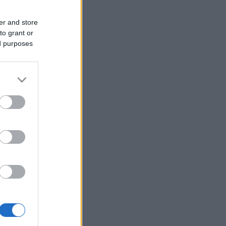
er and store
to grant or
ed purposes