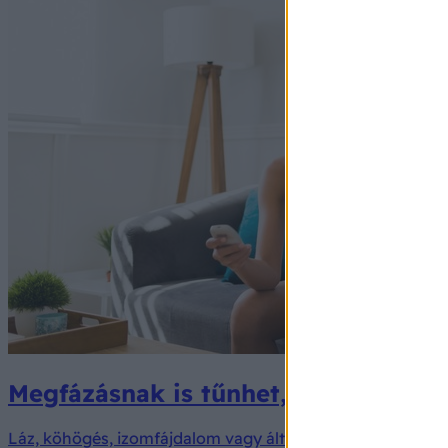
Megfázásnak is tűnhet, pedig fertőzé
Láz, köhögés, izomfájdalom vagy általános rossz közérzet 