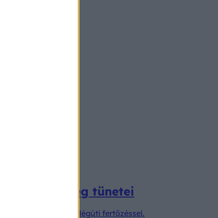
nárius betegség tünetei
thetők egy egyszerű légúti fertőzéssel.