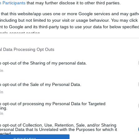
Participants
that may further disclose it to other third parties.
 that this website/app uses one or more Google services and may gath
including but not limited to your visit or usage behaviour. You may click 
 to Google and its third-party tags to use your data for below specifi
ogle consent section.
l Data Processing Opt Outs
o opt-out of the Sharing of my personal data.
In
o opt-out of the Sale of my Personal Data.
In
to opt-out of processing my Personal Data for Targeted
ing.
In
o opt-out of Collection, Use, Retention, Sale, and/or Sharing
ersonal Data that Is Unrelated with the Purposes for which it
lected.