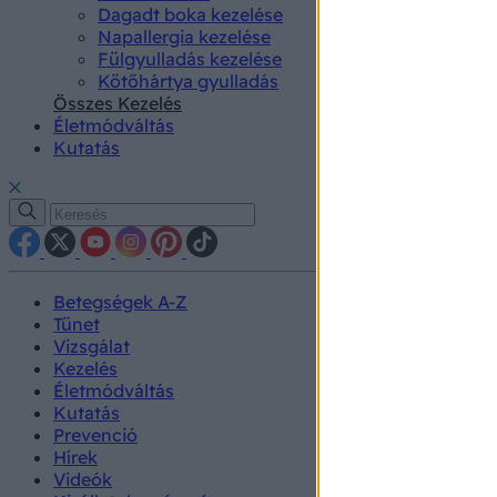
Dagadt boka kezelése
Napallergia kezelése
Fülgyulladás kezelése
Kötőhártya gyulladás
Összes Kezelés
Életmódváltás
Kutatás
Betegségek A-Z
Tünet
Vizsgálat
Kezelés
Életmódváltás
Kutatás
Prevenció
Hírek
Videók