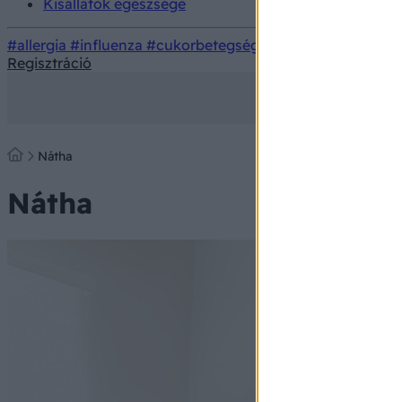
Kisállatok egészsége
#allergia
#influenza
#cukorbetegség
#orvosmeteorológi
Regisztráció
Nátha
Nátha