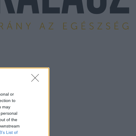
sonal or
ection to
ou may
 personal
out of the
 downstream
B’s List of