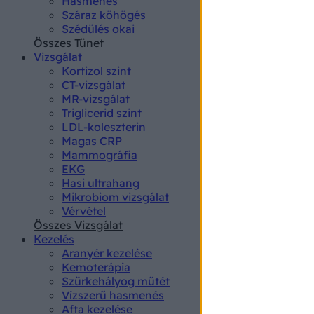
Hasmenés
authenti
Száraz köhögés
Szédülés okai
Összes Tünet
Vizsgálat
Kortizol szint
CT-vizsgálat
MR-vizsgálat
Triglicerid szint
LDL-koleszterin
Magas CRP
Mammográfia
EKG
Hasi ultrahang
Mikrobiom vizsgálat
Vérvétel
Összes Vizsgálat
Kezelés
Aranyér kezelése
Kemoterápia
Szürkehályog műtét
Vízszerű hasmenés
Afta kezelése