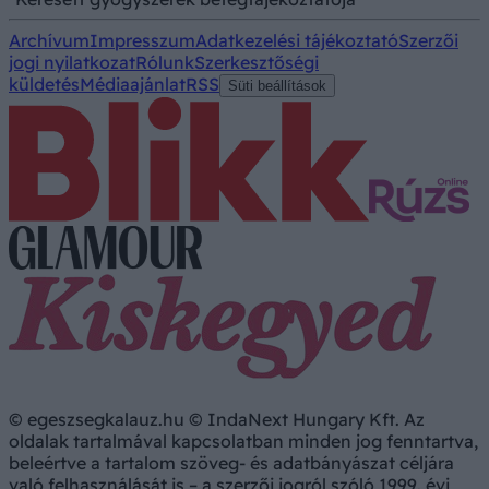
Archívum
Impresszum
Adatkezelési tájékoztató
Szerzői
jogi nyilatkozat
Rólunk
Szerkesztőségi
küldetés
Médiaajánlat
RSS
Süti beállítások
© egeszsegkalauz.hu © IndaNext Hungary Kft. Az
oldalak tartalmával kapcsolatban minden jog fenntartva,
beleértve a tartalom szöveg- és adatbányászat céljára
való felhasználását is – a szerzői jogról szóló 1999. évi