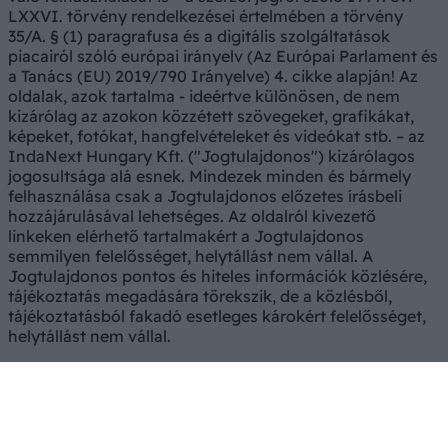
LXXVI. törvény rendelkezései értelmében a törvény
35/A. § (1) paragrafusa és a digitális szolgáltatások
piacairól szóló európai irányelv (Az Európai Parlament és
a Tanács (EU) 2019/790 Irányelve) 4. cikke alapján! Az
oldalak, azok tartalma - ideértve különösen, de nem
kizárólag az azokon közzétett szövegeket, grafikákat,
képeket, fotókat, hangfelvételeket és videókat stb. – az
IndaNext Hungary Kft. ("Jogtulajdonos") kizárólagos
jogosultsága alá esnek. Mindezek minden és bármely
felhasználása csak a Jogtulajdonos előzetes írásbeli
hozzájárulásával lehetséges. Az oldalról kivezető
linkeken elérhető tartalmakért a Jogtulajdonos
semmilyen felelősséget, helytállást nem vállal. A
Jogtulajdonos pontos és hiteles információk közlésére,
tájékoztatás megadására törekszik, de a közlésből,
tájékoztatásból fakadó esetleges károkért felelősséget,
helytállást nem vállal.