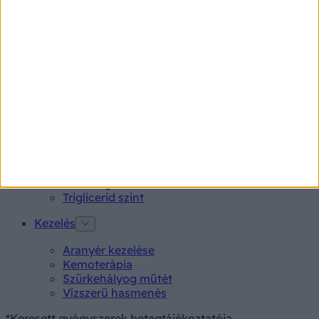
Rubophen 500 mg tabletta 20 db
Tünet
Lepkehimlő tünetei
Szamárköhögés tünetei
Skarlát tünetei
Alacsony vérnyomás
Vizsgálat
Kortizol szint
CT-vizsgálat
MR-vizsgálat
Triglicerid szint
Kezelés
Aranyér kezelése
Kemoterápia
Szürkehályog műtét
Vízszerű hasmenés
*Keresett gyógyszerek betegtájékoztatója