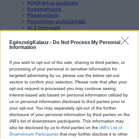
Kötőhártya-gyulladás
Endometriózis
Pikkelysömör
Pajzsmirigy alulműködés
ALS betegség
PCOS
Hisztamin intolerancia
EgészségKalauz -
Do Not Process My Personal
Crohn betegség
Information
Összes Betegségek A-Z
Tünet
If you wish to opt-out of the sale, sharing to third parties, or
Lepkehimlő tünetei
processing of your personal or sensitive information for
Szamárköhögés tünetei
targeted advertising by us, please use the below opt-out
Skarlát tünetei
section to confirm your selection. Please note that after your
Alacsony vérnyomás
opt-out request is processed you may continue seeing
Csalánkiütés
interest-based ads based on personal information utilized by
Magas vérnyomás
ADHD tünetei
us or personal information disclosed to third parties prior to
Magas koleszterin
your opt-out. You may separately opt-out of the further
Összes Tünet
disclosure of your personal information by third parties on the
Vizsgálat
IAB’s list of downstream participants. This information may
Kortizol szint
also be disclosed by us to third parties on the
IAB’s List of
CT-vizsgálat
Downstream Participants
that may further disclose it to other