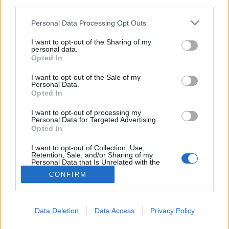
MR-vizsgálat
third parties.
Triglicerid szint
LDL-koleszterin
Please note that this website/app uses one or more Google
Personal Data Processing Opt Outs
Magas CRP
services and may gather and store information including but
Mammográfia
not limited to your visit or usage behaviour. You may click to
I want to opt-out of the Sharing of my
personal data.
EKG
grant or deny consent to Google and its third-party tags to
Opted In
Összes Vizsgálat
use your data for below specified purposes in below Google
Kezelés
consent section.
I want to opt-out of the Sale of my
Aranyér kezelése
Personal Data.
Kemoterápia
Opted In
Szürkehályog műtét
Vízszerű hasmenés
I want to opt-out of processing my
Personal Data for Targeted Advertising.
Afta kezelése
Opted In
Dagadt boka kezelése
Napallergia kezelése
I want to opt-out of Collection, Use,
Fülgyulladás kezelése
Retention, Sale, and/or Sharing of my
Personal Data that Is Unrelated with the
Összes Kezelés
Purposes for which it was collected.
Életmódváltás
CONFIRM
Opted Out
Kutatás
Google consents
Data Deletion
Data Access
Privacy Policy
I want to allow Google to enable storage
related to advertising like cookies on web or