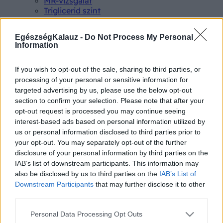
MR-vizsgálat
Triglicerid szint
LDL-koleszterin
Magas CRP
EgészségKalauz -
Do Not Process My Personal
Mammográfia
Information
EKG
Összes Vizsgálat
Kezelés
If you wish to opt-out of the sale, sharing to third parties, or
Aranyér kezelése
processing of your personal or sensitive information for
Kemoterápia
targeted advertising by us, please use the below opt-out
Szürkehályog műtét
section to confirm your selection. Please note that after your
Vízszerű hasmenés
opt-out request is processed you may continue seeing
Afta kezelése
interest-based ads based on personal information utilized by
Dagadt boka kezelése
us or personal information disclosed to third parties prior to
Napallergia kezelése
your opt-out. You may separately opt-out of the further
Fülgyulladás kezelése
disclosure of your personal information by third parties on the
Összes Kezelés
IAB’s list of downstream participants. This information may
Életmódváltás
also be disclosed by us to third parties on the
IAB’s List of
Kutatás
Downstream Participants
that may further disclose it to other
third parties.
Please note that this website/app uses one or more Google
Personal Data Processing Opt Outs
services and may gather and store information including but