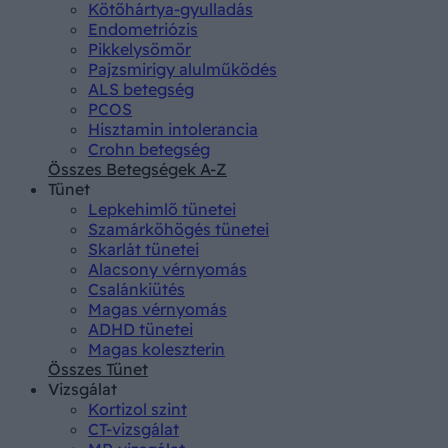
Kötőhártya-gyulladás
Endometriózis
Pikkelysömör
Pajzsmirigy alulműködés
ALS betegség
PCOS
Hisztamin intolerancia
Crohn betegség
Összes Betegségek A-Z
Tünet
Lepkehimlő tünetei
Szamárköhögés tünetei
Skarlát tünetei
Alacsony vérnyomás
Csalánkiütés
Magas vérnyomás
ADHD tünetei
Magas koleszterin
Összes Tünet
Vizsgálat
Kortizol szint
CT-vizsgálat