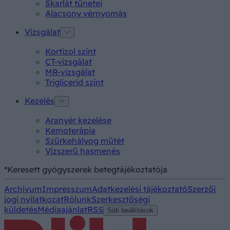
Skarlát tünetei
Alacsony vérnyomás
Vizsgálat
Kortizol szint
CT-vizsgálat
MR-vizsgálat
Triglicerid szint
Kezelés
Aranyér kezelése
Kemoterápia
Szürkehályog műtét
Vízszerű hasmenés
*Keresett gyógyszerek betegtájékoztatója
Archívum
Impresszum
Adatkezelési tájékoztató
Szerzői
jogi nyilatkozat
Rólunk
Szerkesztőségi
küldetés
Médiaajánlat
RSS
Süti beállítások