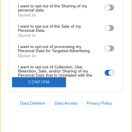
not limited to your visit or usage behaviour. You may click to
I want to opt-out of the Sharing of my
personal data.
grant or deny consent to Google and its third-party tags to
Betegségek A-Z
Opted In
use your data for below specified purposes in below Google
Tünet
consent section.
I want to opt-out of the Sale of my
Vizsgálat
Personal Data.
Kezelés
Opted In
Életmódváltás
Kutatás
I want to opt-out of processing my
Prevenció
Personal Data for Targeted Advertising.
Opted In
Hírek
Videók
I want to opt-out of Collection, Use,
Kisállatok egészsége
Retention, Sale, and/or Sharing of my
Personal Data that Is Unrelated with the
Purposes for which it was collected.
#allergia
#influenza
#cukorbetegség
CONFIRM
Opted Out
#orvosmeteorológia
#vérnyomás
#stroke
#rákbetegség
#pajzsmirigy
#reflux
#ekcéma
#herpesz
Google consents
Regisztráció
Data Deletion
Data Access
Privacy Policy
I want to allow Google to enable storage
related to advertising like cookies on web or
device identifiers in apps.
Nyelvgyulladás
I want to allow my user data to be sent to