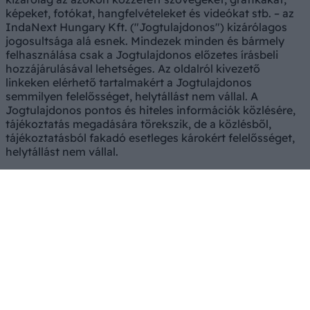
képeket, fotókat, hangfelvételeket és videókat stb. – az
IndaNext Hungary Kft. ("Jogtulajdonos") kizárólagos
jogosultsága alá esnek. Mindezek minden és bármely
felhasználása csak a Jogtulajdonos előzetes írásbeli
hozzájárulásával lehetséges. Az oldalról kivezető
linkeken elérhető tartalmakért a Jogtulajdonos
semmilyen felelősséget, helytállást nem vállal. A
Jogtulajdonos pontos és hiteles információk közlésére,
tájékoztatás megadására törekszik, de a közlésből,
tájékoztatásból fakadó esetleges károkért felelősséget,
helytállást nem vállal.