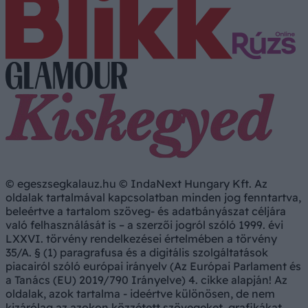
© egeszsegkalauz.hu © IndaNext Hungary Kft. Az
oldalak tartalmával kapcsolatban minden jog fenntartva,
beleértve a tartalom szöveg- és adatbányászat céljára
való felhasználását is – a szerzői jogról szóló 1999. évi
LXXVI. törvény rendelkezései értelmében a törvény
35/A. § (1) paragrafusa és a digitális szolgáltatások
piacairól szóló európai irányelv (Az Európai Parlament és
a Tanács (EU) 2019/790 Irányelve) 4. cikke alapján! Az
oldalak, azok tartalma - ideértve különösen, de nem
kizárólag az azokon közzétett szövegeket, grafikákat,