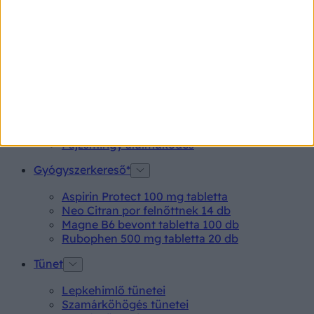
betegségek.
Betegségek A-Z
Kötőhártya-gyulladás
Endometriózis
Pikkelysömör
Pajzsmirigy alulműködés
Gyógyszerkereső*
Aspirin Protect 100 mg tabletta
Neo Citran por felnőttnek 14 db
Magne B6 bevont tabletta 100 db
Rubophen 500 mg tabletta 20 db
Tünet
Lepkehimlő tünetei
Szamárköhögés tünetei