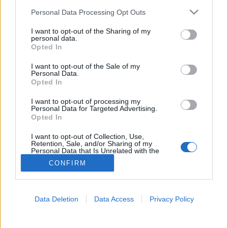
Please note that this website/app uses one or more Google
Personal Data Processing Opt Outs
services and may gather and store information including but
Betegségek A-Z
not limited to your visit or usage behaviour. You may click to
I want to opt-out of the Sharing of my
Tünet
personal data.
grant or deny consent to Google and its third-party tags to
Vizsgálat
Opted In
use your data for below specified purposes in below Google
Kezelés
consent section.
Életmódváltás
I want to opt-out of the Sale of my
Personal Data.
Kutatás
Opted In
Prevenció
Hírek
I want to opt-out of processing my
Videók
Personal Data for Targeted Advertising.
Kisállatok egészsége
Opted In
I want to opt-out of Collection, Use,
#allergia
#influenza
#cukorbetegség
Retention, Sale, and/or Sharing of my
#orvosmeteorológia
#vérnyomás
#stroke
#rákbetegség
Personal Data that Is Unrelated with the
Purposes for which it was collected.
#pajzsmirigy
#reflux
#ekcéma
#herpesz
CONFIRM
Opted Out
Regisztráció
Google consents
Data Deletion
Data Access
Privacy Policy
I want to allow Google to enable storage
related to advertising like cookies on web or
Nyomelem
device identifiers in apps.