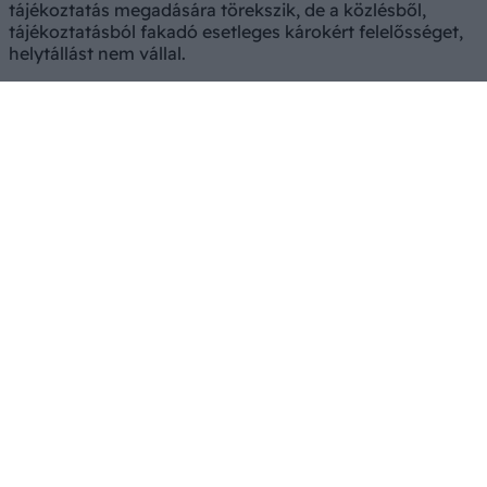
tájékoztatás megadására törekszik, de a közlésből,
tájékoztatásból fakadó esetleges károkért felelősséget,
helytállást nem vállal.