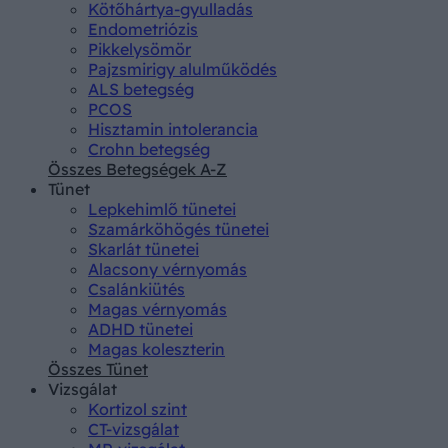
Kötőhártya-gyulladás
Endometriózis
Pikkelysömör
Pajzsmirigy alulműködés
ALS betegség
PCOS
Hisztamin intolerancia
Crohn betegség
Összes Betegségek A-Z
Tünet
Lepkehimlő tünetei
Szamárköhögés tünetei
Skarlát tünetei
Alacsony vérnyomás
Csalánkiütés
Magas vérnyomás
ADHD tünetei
Magas koleszterin
Összes Tünet
Vizsgálat
Kortizol szint
CT-vizsgálat