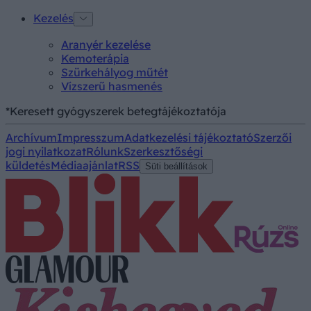
Kezelés
Aranyér kezelése
Kemoterápia
Szürkehályog műtét
Vízszerű hasmenés
*Keresett gyógyszerek betegtájékoztatója
Archívum
Impresszum
Adatkezelési tájékoztató
Szerzői
jogi nyilatkozat
Rólunk
Szerkesztőségi
küldetés
Médiaajánlat
RSS
Süti beállítások