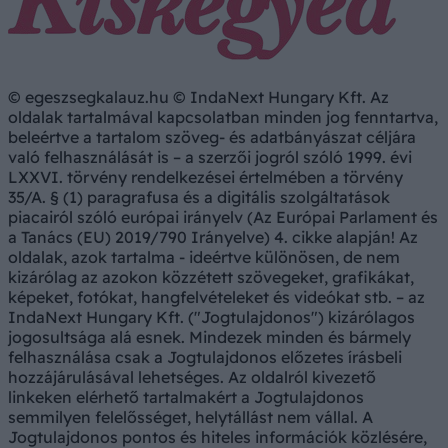
© egeszsegkalauz.hu © IndaNext Hungary Kft. Az
oldalak tartalmával kapcsolatban minden jog fenntartva,
beleértve a tartalom szöveg- és adatbányászat céljára
való felhasználását is – a szerzői jogról szóló 1999. évi
LXXVI. törvény rendelkezései értelmében a törvény
35/A. § (1) paragrafusa és a digitális szolgáltatások
piacairól szóló európai irányelv (Az Európai Parlament és
a Tanács (EU) 2019/790 Irányelve) 4. cikke alapján! Az
oldalak, azok tartalma - ideértve különösen, de nem
kizárólag az azokon közzétett szövegeket, grafikákat,
képeket, fotókat, hangfelvételeket és videókat stb. – az
IndaNext Hungary Kft. ("Jogtulajdonos") kizárólagos
jogosultsága alá esnek. Mindezek minden és bármely
felhasználása csak a Jogtulajdonos előzetes írásbeli
hozzájárulásával lehetséges. Az oldalról kivezető
linkeken elérhető tartalmakért a Jogtulajdonos
semmilyen felelősséget, helytállást nem vállal. A
Jogtulajdonos pontos és hiteles információk közlésére,