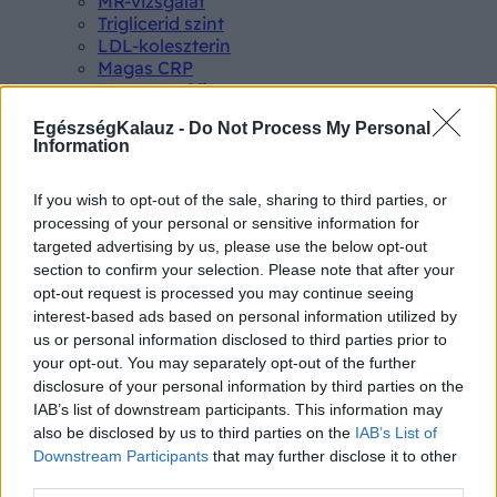
MR-vizsgálat
Triglicerid szint
LDL-koleszterin
Magas CRP
Mammográfia
EKG
EgészségKalauz -
Do Not Process My Personal
Összes Vizsgálat
Information
Kezelés
Aranyér kezelése
Kemoterápia
If you wish to opt-out of the sale, sharing to third parties, or
Szürkehályog műtét
processing of your personal or sensitive information for
Vízszerű hasmenés
targeted advertising by us, please use the below opt-out
Afta kezelése
section to confirm your selection. Please note that after your
Dagadt boka kezelése
opt-out request is processed you may continue seeing
Napallergia kezelése
interest-based ads based on personal information utilized by
Fülgyulladás kezelése
us or personal information disclosed to third parties prior to
Összes Kezelés
your opt-out. You may separately opt-out of the further
Életmódváltás
disclosure of your personal information by third parties on the
Kutatás
IAB’s list of downstream participants. This information may
also be disclosed by us to third parties on the
IAB’s List of
Downstream Participants
that may further disclose it to other
third parties.