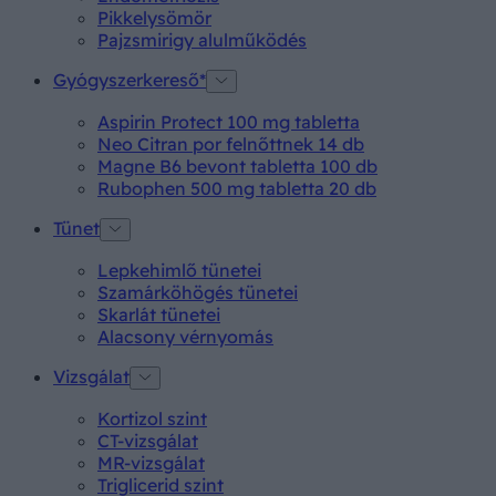
Pikkelysömör
Pajzsmirigy alulműködés
Gyógyszerkereső*
Aspirin Protect 100 mg tabletta
Neo Citran por felnőttnek 14 db
Magne B6 bevont tabletta 100 db
Rubophen 500 mg tabletta 20 db
Tünet
Lepkehimlő tünetei
Szamárköhögés tünetei
Skarlát tünetei
Alacsony vérnyomás
Vizsgálat
Kortizol szint
CT-vizsgálat
MR-vizsgálat
Triglicerid szint