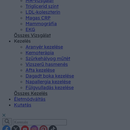
MR-vizsgálat
Triglicerid szint
LDL-koleszterin
Magas CRP
Mammográfia
EKG
Összes Vizsgálat
Kezelés
Aranyér kezelése
Kemoterápia
Szürkehályog műtét
Vízszerű hasmenés
Afta kezelése
Dagadt boka kezelése
Napallergia kezelése
Fülgyulladás kezelése
Összes Kezelés
Életmódváltás
Kutatás