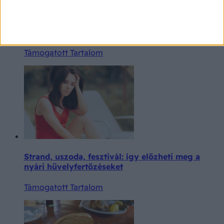
Amiről még az orvosnál is nehezen beszélünk: a
változókori intimpanaszok és kezelésük
Támogatott Tartalom
Strand, uszoda, fesztivál: így előzheti meg a
nyári hüvelyfertőzéseket
Támogatott Tartalom