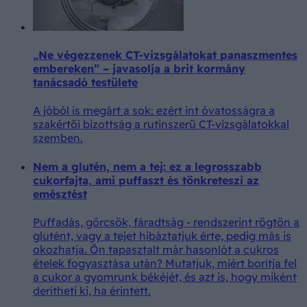
„Ne végezzenek CT-vizsgálatokat panaszmentes
embereken” – javasolja a brit kormány
tanácsadó testülete
A jóból is megárt a sok: ezért int óvatosságra a
szakértői bizottság a rutinszerű CT-vizsgálatokkal
szemben.
Nem a glutén, nem a tej: ez a legrosszabb
cukorfajta, ami puffaszt és tönkreteszi az
emésztést
Puffadás, görcsök, fáradtság - rendszerint rögtön a
glutént, vagy a tejet hibáztatjuk érte, pedig más is
okozhatja. Ön tapasztalt már hasonlót a cukros
ételek fogyasztása után? Mutatjuk, miért borítja fel
a cukor a gyomrunk békéjét, és azt is, hogy miként
derítheti ki, ha érintett.