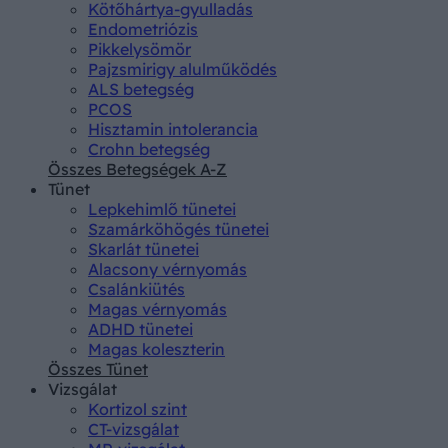
Kötőhártya-gyulladás
Endometriózis
Pikkelysömör
Pajzsmirigy alulműködés
ALS betegség
PCOS
Hisztamin intolerancia
Crohn betegség
Összes Betegségek A-Z
Tünet
Lepkehimlő tünetei
Szamárköhögés tünetei
Skarlát tünetei
Alacsony vérnyomás
Csalánkiütés
Magas vérnyomás
ADHD tünetei
Magas koleszterin
Összes Tünet
Vizsgálat
Kortizol szint
CT-vizsgálat