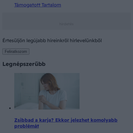
Támogatott Tartalom
Értesüljön legújabb híreinkről hírlevelünkből
Feliratkozom
Legnépszerűbb
Zsibbad a karja? Ekkor jelezhet komolyabb
problémát