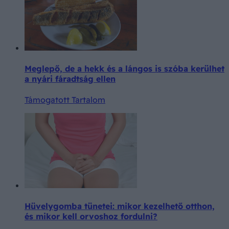
Meglepő, de a hekk és a lángos is szóba kerülhet
a nyári fáradtság ellen
Támogatott Tartalom
Hüvelygomba tünetei: mikor kezelhető otthon,
és mikor kell orvoshoz fordulni?