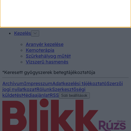
Kortizol szint
CT-vizsgálat
MR-vizsgálat
Triglicerid szint
Kezelés
Aranyér kezelése
Kemoterápia
Szürkehályog műtét
Vízszerű hasmenés
*Keresett gyógyszerek betegtájékoztatója
Archívum
Impresszum
Adatkezelési tájékoztató
Szerzői
jogi nyilatkozat
Rólunk
Szerkesztőségi
küldetés
Médiaajánlat
RSS
Süti beállítások