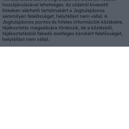
hozzájárulásával lehetséges. Az oldalról kivezető
linkeken elérhető tartalmakért a Jogtulajdonos
semmilyen felelősséget, helytállást nem vállal. A
Jogtulajdonos pontos és hiteles információk közlésére,
tájékoztatás megadására törekszik, de a közlésből,
tájékoztatásból fakadó esetleges károkért felelősséget,
helytállást nem vállal.