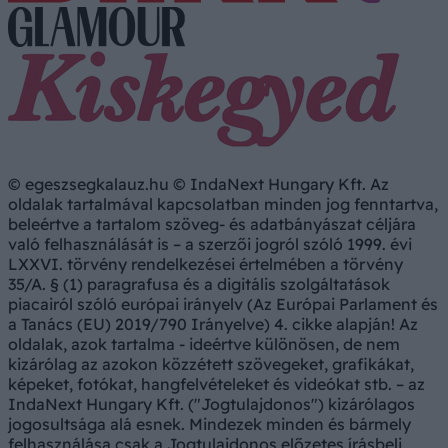
© egeszsegkalauz.hu © IndaNext Hungary Kft. Az
oldalak tartalmával kapcsolatban minden jog fenntartva,
beleértve a tartalom szöveg- és adatbányászat céljára
való felhasználását is – a szerzői jogról szóló 1999. évi
LXXVI. törvény rendelkezései értelmében a törvény
35/A. § (1) paragrafusa és a digitális szolgáltatások
piacairól szóló európai irányelv (Az Európai Parlament és
a Tanács (EU) 2019/790 Irányelve) 4. cikke alapján! Az
oldalak, azok tartalma - ideértve különösen, de nem
kizárólag az azokon közzétett szövegeket, grafikákat,
képeket, fotókat, hangfelvételeket és videókat stb. – az
IndaNext Hungary Kft. ("Jogtulajdonos") kizárólagos
jogosultsága alá esnek. Mindezek minden és bármely
felhasználása csak a Jogtulajdonos előzetes írásbeli