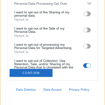
MR-vizsgálat
Please note that this website/app uses one or more Google
Personal Data Processing Opt Outs
Triglicerid szint
services and may gather and store information including but
LDL-koleszterin
not limited to your visit or usage behaviour. You may click to
I want to opt-out of the Sharing of my
Magas CRP
personal data.
grant or deny consent to Google and its third-party tags to
Mammográfia
Opted In
use your data for below specified purposes in below Google
EKG
consent section.
Összes Vizsgálat
I want to opt-out of the Sale of my
Personal Data.
Kezelés
Opted In
Aranyér kezelése
Kemoterápia
I want to opt-out of processing my
Szürkehályog műtét
Personal Data for Targeted Advertising.
Vízszerű hasmenés
Opted In
Afta kezelése
Dagadt boka kezelése
I want to opt-out of Collection, Use,
Retention, Sale, and/or Sharing of my
Napallergia kezelése
Personal Data that Is Unrelated with the
Fülgyulladás kezelése
Purposes for which it was collected.
CONFIRM
Opted Out
Összes Kezelés
Életmódváltás
Kutatás
Google consents
Data Deletion
Data Access
Privacy Policy
I want to allow Google to enable storage
related to advertising like cookies on web or
device identifiers in apps.