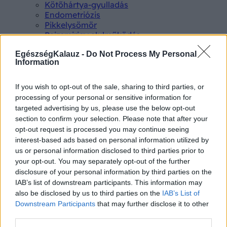
Kötőhártya-gyulladás
Endometriózis
Pikkelysömör
Pajzsmirigy alulműködés
ALS betegség
EgészségKalauz -
Do Not Process My Personal
PCOS
Information
Hisztamin intolerancia
Crohn betegség
Összes Betegségek A-Z
If you wish to opt-out of the sale, sharing to third parties, or
Tünet
processing of your personal or sensitive information for
Lepkehimlő tünetei
targeted advertising by us, please use the below opt-out
Szamárköhögés tünetei
section to confirm your selection. Please note that after your
Skarlát tünetei
opt-out request is processed you may continue seeing
Alacsony vérnyomás
interest-based ads based on personal information utilized by
Csalánkiütés
us or personal information disclosed to third parties prior to
Magas vérnyomás
your opt-out. You may separately opt-out of the further
ADHD tünetei
disclosure of your personal information by third parties on the
Magas koleszterin
IAB’s list of downstream participants. This information may
Összes Tünet
also be disclosed by us to third parties on the
IAB’s List of
Vizsgálat
Downstream Participants
that may further disclose it to other
Kortizol szint
third parties.
CT-vizsgálat