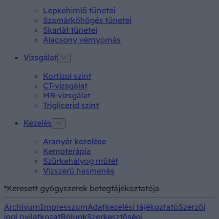
Lepkehimlő tünetei
Szamárköhögés tünetei
Skarlát tünetei
Alacsony vérnyomás
Vizsgálat
Kortizol szint
CT-vizsgálat
MR-vizsgálat
Triglicerid szint
Kezelés
Aranyér kezelése
Kemoterápia
Szürkehályog műtét
Vízszerű hasmenés
*Keresett gyógyszerek betegtájékoztatója
Archívum
Impresszum
Adatkezelési tájékoztató
Szerzői
jogi nyilatkozat
Rólunk
Szerkesztőségi