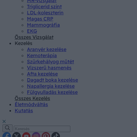
MR-vizsgálat
Triglicerid szint
LDL-koleszterin
Magas CRP
Mammográfia
EKG
Összes Vizsgálat
Kezelés
Aranyér kezelése
Kemoterápia
Szürkehályog műtét
Vízszerű hasmenés
Afta kezelése
Dagadt boka kezelése
Napallergia kezelése
Fülgyulladás kezelése
Összes Kezelés
Életmódváltás
Kutatás