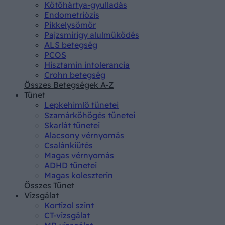
Kötőhártya-gyulladás
Endometriózis
Pikkelysömör
Pajzsmirigy alulműködés
ALS betegség
PCOS
Hisztamin intolerancia
Crohn betegség
Összes Betegségek A-Z
Tünet
Lepkehimlő tünetei
Szamárköhögés tünetei
Skarlát tünetei
Alacsony vérnyomás
Csalánkiütés
Magas vérnyomás
ADHD tünetei
Magas koleszterin
Összes Tünet
Vizsgálat
Kortizol szint
CT-vizsgálat