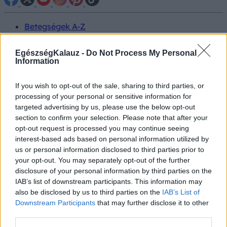
Betegségek A-Z
Tünet
Vizsgálat
EgészségKalauz -
Do Not Process My Personal
Kezelés
Information
Életmódváltás
Kutatás
If you wish to opt-out of the sale, sharing to third parties, or
Prevenció
Hírek
processing of your personal or sensitive information for
Videók
targeted advertising by us, please use the below opt-out
Kisállatok egészsége
section to confirm your selection. Please note that after your
opt-out request is processed you may continue seeing
interest-based ads based on personal information utilized by
#allergia
#influenza
#cukorbetegség
us or personal information disclosed to third parties prior to
#orvosmeteorológia
#vérnyomás
#stroke
#rákbetegség
#pajzsmirigy
#reflux
#ekcéma
#herpesz
your opt-out. You may separately opt-out of the further
Regisztráció
disclosure of your personal information by third parties on the
IAB’s list of downstream participants. This information may
also be disclosed by us to third parties on the
IAB’s List of
Downstream Participants
that may further disclose it to other
third parties.
Orosz vakcina