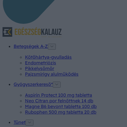
Betegségek A-Z
Kötőhártya-gyulladás
Endometriózis
Pikkelysömör
Pajzsmirigy alulműködés
Gyógyszerkereső*
Aspirin Protect 100 mg tabletta
Neo Citran por felnőttnek 14 db
Magne B6 bevont tabletta 100 db
Rubophen 500 mg tabletta 20 db
Tünet