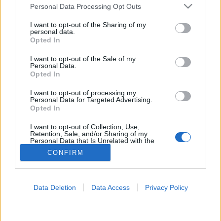
Please note that this website/app uses one or more Google
Personal Data Processing Opt Outs
services and may gather and store information including but
Orosz vakcina
not limited to your visit or usage behaviour. You may click to
I want to opt-out of the Sharing of my
personal data.
grant or deny consent to Google and its third-party tags to
Opted In
use your data for below specified purposes in below Google
consent section.
I want to opt-out of the Sale of my
Personal Data.
Opted In
I want to opt-out of processing my
Personal Data for Targeted Advertising.
Opted In
I want to opt-out of Collection, Use,
Retention, Sale, and/or Sharing of my
Personal Data that Is Unrelated with the
Purposes for which it was collected.
CONFIRM
Opted Out
Google consents
Data Deletion
Data Access
Privacy Policy
I want to allow Google to enable storage
related to advertising like cookies on web or
device identifiers in apps.