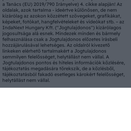
a Tanács (EU) 2019/790 Irányelve) 4. cikke alapján! Az
oldalak, azok tartalma - ideértve különösen, de nem
kizárólag az azokon közzétett szövegeket, grafikákat,
képeket, fotókat, hangfelvételeket és videókat stb. – az
IndaNext Hungary Kft. ("Jogtulajdonos") kizárólagos
jogosultsága alá esnek. Mindezek minden és bármely
felhasználása csak a Jogtulajdonos előzetes írásbeli
hozzájárulásával lehetséges. Az oldalról kivezető
linkeken elérhető tartalmakért a Jogtulajdonos
semmilyen felelősséget, helytállást nem vállal. A
Jogtulajdonos pontos és hiteles információk közlésére,
tájékoztatás megadására törekszik, de a közlésből,
tájékoztatásból fakadó esetleges károkért felelősséget,
helytállást nem vállal.