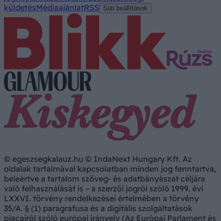
küldetés
Médiaajánlat
RSS
Süti beállítások
© egeszsegkalauz.hu © IndaNext Hungary Kft. Az
oldalak tartalmával kapcsolatban minden jog fenntartva,
beleértve a tartalom szöveg- és adatbányászat céljára
való felhasználását is – a szerzői jogról szóló 1999. évi
LXXVI. törvény rendelkezései értelmében a törvény
35/A. § (1) paragrafusa és a digitális szolgáltatások
piacairól szóló európai irányelv (Az Európai Parlament és