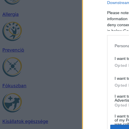
Downstream 
Please note
Allergia
information 
deny consent
in below Go
Persona
Prevenció
I want t
Opted 
I want t
Fókuszban
Opted 
I want 
Advertis
Opted 
I want t
of my P
Kisállatok egészsége
was col