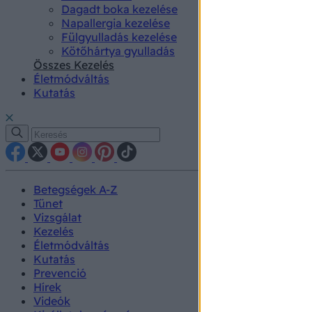
Dagadt boka kezelése
Napallergia kezelése
Fülgyulladás kezelése
Kötőhártya gyulladás
Összes Kezelés
Életmódváltás
Kutatás
Betegségek A-Z
Tünet
Vizsgálat
Kezelés
Életmódváltás
Kutatás
Prevenció
Hírek
Videók