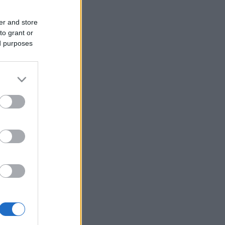
er and store
to grant or
ed purposes