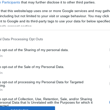
Participants
that may further disclose it to other third parties.
 that this website/app uses one or more Google services and may gath
including but not limited to your visit or usage behaviour. You may click 
 to Google and its third-party tags to use your data for below specifi
ogle consent section.
l Data Processing Opt Outs
o opt-out of the Sharing of my personal data.
In
o opt-out of the Sale of my Personal Data.
In
to opt-out of processing my Personal Data for Targeted
ing.
In
o opt-out of Collection, Use, Retention, Sale, and/or Sharing
ersonal Data that Is Unrelated with the Purposes for which it
lected.