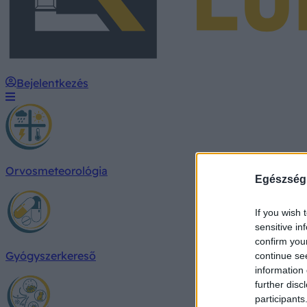
Bejelentkezés
Orvosmeteorológia
Egészség
If you wish 
sensitive in
confirm you
Gyógyszerkereső
continue se
information 
further disc
participants