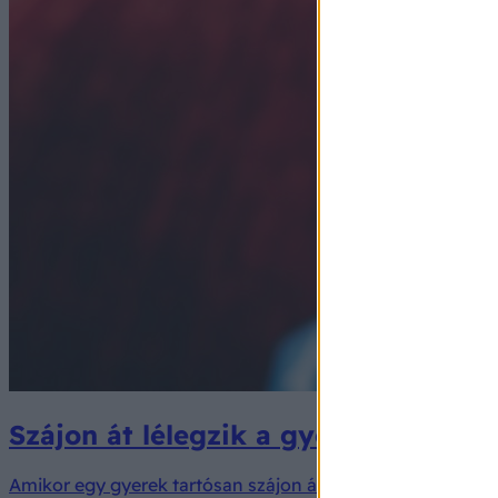
Szájon át lélegzik a gyerek - miért
Amikor egy gyerek tartósan szájon át veszi a levegőt, sok