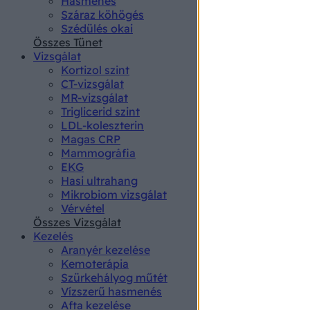
Hasmenés
authenti
Száraz köhögés
Szédülés okai
Összes Tünet
Vizsgálat
Kortizol szint
CT-vizsgálat
MR-vizsgálat
Triglicerid szint
LDL-koleszterin
Magas CRP
Mammográfia
EKG
Hasi ultrahang
Mikrobiom vizsgálat
Vérvétel
Összes Vizsgálat
Kezelés
Aranyér kezelése
Kemoterápia
Szürkehályog műtét
Vízszerű hasmenés
Afta kezelése