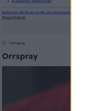
Kisállatok egészsége
#allergia
#influenza
#cukorbetegség
#orvosmeteorológi
Regisztráció
Orrspray
Orrspray