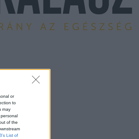
sonal or
ection to
ou may
 personal
out of the
 downstream
B’s List of