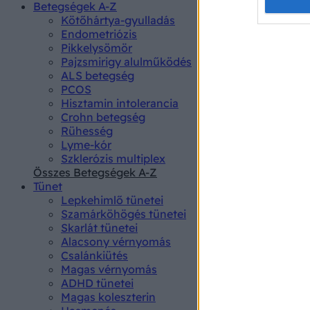
Opted 
Betegségek A-Z
Kötőhártya-gyulladás
Endometriózis
Google 
Pikkelysömör
Pajzsmirigy alulműködés
I want t
ALS betegség
web or d
PCOS
Hisztamin intolerancia
I want t
Crohn betegség
purpose
Rühesség
Lyme-kór
I want 
Szklerózis multiplex
Összes Betegségek A-Z
I want t
Tünet
web or d
Lepkehimlő tünetei
Szamárköhögés tünetei
I want t
Skarlát tünetei
or app.
Alacsony vérnyomás
Csalánkiütés
I want t
Magas vérnyomás
ADHD tünetei
Magas koleszterin
I want t