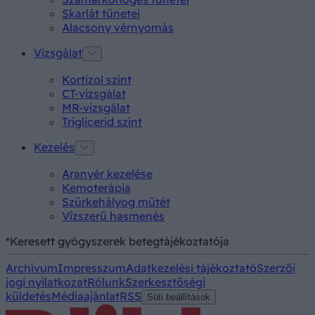
Skarlát tünetei
Alacsony vérnyomás
Vizsgálat
Kortizol szint
CT-vizsgálat
MR-vizsgálat
Triglicerid szint
Kezelés
Aranyér kezelése
Kemoterápia
Szürkehályog műtét
Vízszerű hasmenés
*Keresett gyógyszerek betegtájékoztatója
Archívum
Impresszum
Adatkezelési tájékoztató
Szerzői
jogi nyilatkozat
Rólunk
Szerkesztőségi
küldetés
Médiaajánlat
RSS
Süti beállítások