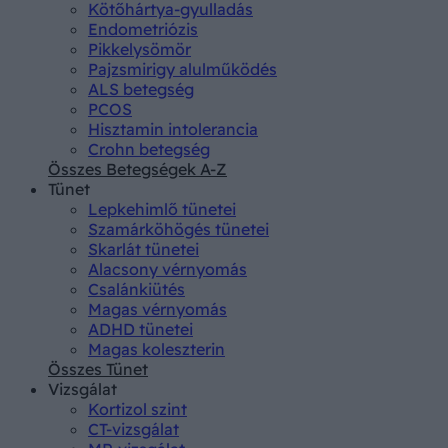
Kötőhártya-gyulladás
Endometriózis
Pikkelysömör
Pajzsmirigy alulműködés
ALS betegség
PCOS
Hisztamin intolerancia
Crohn betegség
Összes Betegségek A-Z
Tünet
Lepkehimlő tünetei
Szamárköhögés tünetei
Skarlát tünetei
Alacsony vérnyomás
Csalánkiütés
Magas vérnyomás
ADHD tünetei
Magas koleszterin
Összes Tünet
Vizsgálat
Kortizol szint
CT-vizsgálat