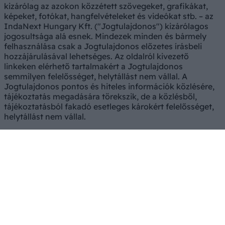
kizárólag az azokon közzétett szövegeket, grafikákat,
képeket, fotókat, hangfelvételeket és videókat stb. – az
IndaNext Hungary Kft. ("Jogtulajdonos") kizárólagos
jogosultsága alá esnek. Mindezek minden és bármely
felhasználása csak a Jogtulajdonos előzetes írásbeli
hozzájárulásával lehetséges. Az oldalról kivezető
linkeken elérhető tartalmakért a Jogtulajdonos
semmilyen felelősséget, helytállást nem vállal. A
Jogtulajdonos pontos és hiteles információk közlésére,
tájékoztatás megadására törekszik, de a közlésből,
tájékoztatásból fakadó esetleges károkért felelősséget,
helytállást nem vállal.