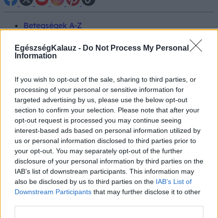
Betegségek A-Z
Tünet
Vizsgálat
EgészségKalauz -
Do Not Process My Personal
Kezelés
Information
Életmódváltás
Kutatás
If you wish to opt-out of the sale, sharing to third parties, or
Prevenció
processing of your personal or sensitive information for
Hírek
targeted advertising by us, please use the below opt-out
Videók
section to confirm your selection. Please note that after your
Kisállatok egészsége
opt-out request is processed you may continue seeing
interest-based ads based on personal information utilized by
#allergia
#influenza
#cukorbetegség
us or personal information disclosed to third parties prior to
#orvosmeteorológia
#vérnyomás
#stroke
#rákbetegség
your opt-out. You may separately opt-out of the further
#pajzsmirigy
#reflux
#ekcéma
#herpesz
disclosure of your personal information by third parties on the
Regisztráció
IAB’s list of downstream participants. This information may
also be disclosed by us to third parties on the
IAB’s List of
Downstream Participants
that may further disclose it to other
third parties.
Orvos válaszol