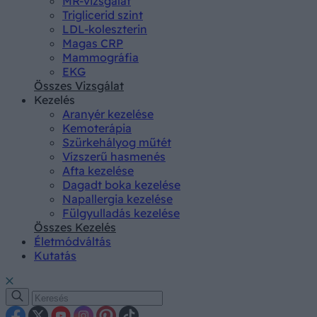
MR-vizsgálat
Triglicerid szint
LDL-koleszterin
Magas CRP
Mammográfia
EKG
Összes Vizsgálat
Kezelés
Aranyér kezelése
Kemoterápia
Szürkehályog műtét
Vízszerű hasmenés
Afta kezelése
Dagadt boka kezelése
Napallergia kezelése
Fülgyulladás kezelése
Összes Kezelés
Életmódváltás
Kutatás