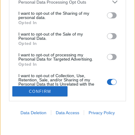
Please note that this website/app uses one or more Google
Personal Data Processing Opt Outs
services and may gather and store information including but
Orvos válaszol
not limited to your visit or usage behaviour. You may click to
I want to opt-out of the Sharing of my
personal data.
grant or deny consent to Google and its third-party tags to
Opted In
use your data for below specified purposes in below Google
consent section.
I want to opt-out of the Sale of my
Personal Data.
Opted In
I want to opt-out of processing my
Personal Data for Targeted Advertising.
Opted In
I want to opt-out of Collection, Use,
Retention, Sale, and/or Sharing of my
Personal Data that Is Unrelated with the
Purposes for which it was collected.
CONFIRM
Opted Out
Google consents
Data Deletion
Data Access
Privacy Policy
I want to allow Google to enable storage
related to advertising like cookies on web or
device identifiers in apps.