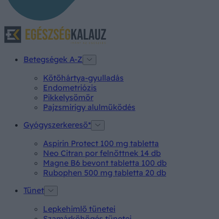
Betegségek A-Z
Kötőhártya-gyulladás
Endometriózis
Pikkelysömör
Pajzsmirigy alulműködés
Gyógyszerkereső*
Aspirin Protect 100 mg tabletta
Neo Citran por felnőttnek 14 db
Magne B6 bevont tabletta 100 db
Rubophen 500 mg tabletta 20 db
Tünet
Lepkehimlő tünetei
Szamárköhögés tünetei