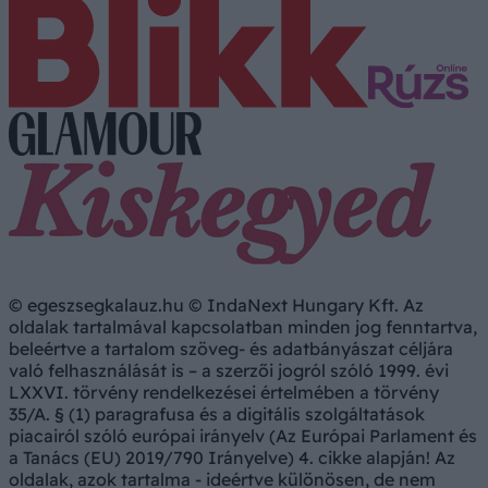
© egeszsegkalauz.hu © IndaNext Hungary Kft. Az
oldalak tartalmával kapcsolatban minden jog fenntartva,
beleértve a tartalom szöveg- és adatbányászat céljára
való felhasználását is – a szerzői jogról szóló 1999. évi
LXXVI. törvény rendelkezései értelmében a törvény
35/A. § (1) paragrafusa és a digitális szolgáltatások
piacairól szóló európai irányelv (Az Európai Parlament és
a Tanács (EU) 2019/790 Irányelve) 4. cikke alapján! Az
oldalak, azok tartalma - ideértve különösen, de nem