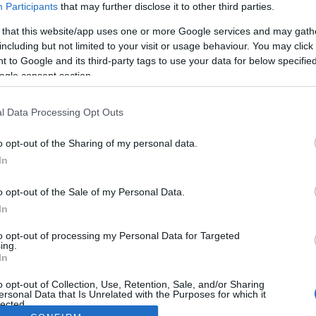
Participants
that may further disclose it to other third parties.
 that this website/app uses one or more Google services and may gath
including but not limited to your visit or usage behaviour. You may click 
 to Google and its third-party tags to use your data for below specifi
ogle consent section.
l Data Processing Opt Outs
o opt-out of the Sharing of my personal data.
In
o opt-out of the Sale of my Personal Data.
In
to opt-out of processing my Personal Data for Targeted
ing.
In
o opt-out of Collection, Use, Retention, Sale, and/or Sharing
ersonal Data that Is Unrelated with the Purposes for which it
lected.