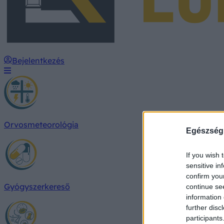
Bejelentkezés
Orvosmeteorológia
Egészség
If you wish 
sensitive in
confirm you
Gyógyszerkereső
continue se
information 
further disc
participants