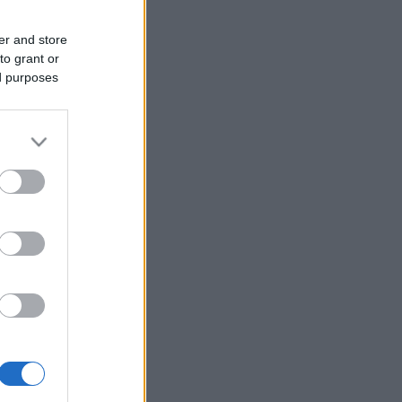
er and store
to grant or
ed purposes