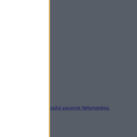
ehet a súlyos hőegyensúlyi zavarok felismerése.