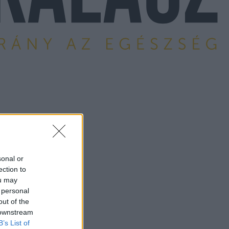
sonal or
ection to
ou may
 personal
out of the
 downstream
B’s List of