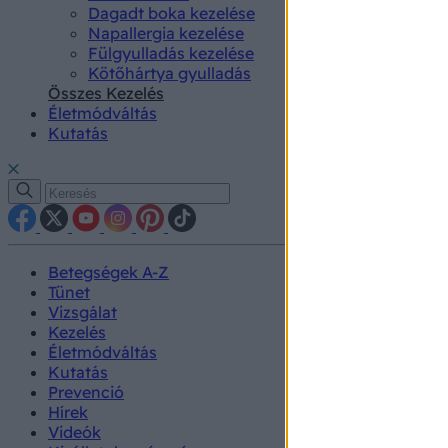
Dagadt boka kezelése
Napallergia kezelése
Fülgyulladás kezelése
Kötőhártya gyulladás
Összes Kezelés
Életmódváltás
Kutatás
Betegségek A-Z
Tünet
Vizsgálat
Kezelés
Életmódváltás
Kutatás
Prevenció
Hírek
Videók