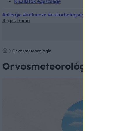
Kisállatok egészsége
#allergia
#influenza
#cukorbetegség
#orvosmeteorológi
Regisztráció
Orvosmeteorológia
Orvosmeteorológia