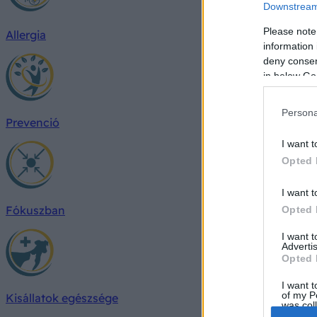
Downstream 
Please note
Allergia
information 
deny consent
in below Go
Persona
Prevenció
I want t
Opted 
I want t
Fókuszban
Opted 
I want 
Advertis
Opted 
I want t
of my P
Kisállatok egészsége
was col