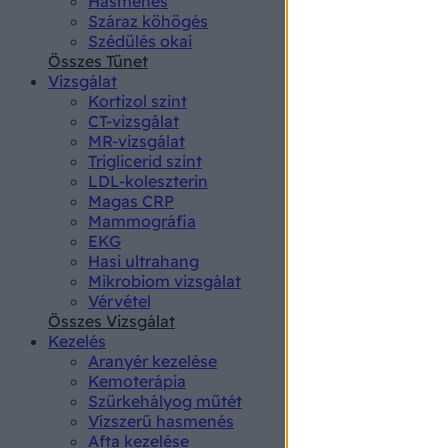
Hasmenés
authenti
Száraz köhögés
Szédülés okai
Összes Tünet
Vizsgálat
Kortizol szint
CT-vizsgálat
MR-vizsgálat
Triglicerid szint
LDL-koleszterin
Magas CRP
Mammográfia
EKG
Hasi ultrahang
Mikrobiom vizsgálat
Vérvétel
Összes Vizsgálat
Kezelés
Aranyér kezelése
Kemoterápia
Szürkehályog műtét
Vízszerű hasmenés
Afta kezelése