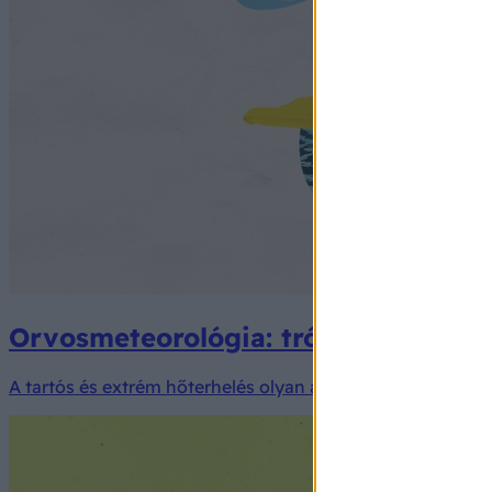
Orvosmeteorológia: trópusi hőséggel
A tartós és extrém hőterhelés olyan a fokozatot ér el a 