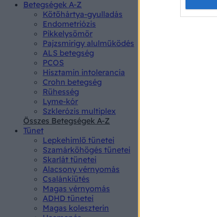
Opted 
Betegségek A-Z
Kötőhártya-gyulladás
Endometriózis
Google 
Pikkelysömör
Pajzsmirigy alulműködés
I want t
ALS betegség
web or d
PCOS
Hisztamin intolerancia
I want t
Crohn betegség
purpose
Rühesség
Lyme-kór
I want 
Szklerózis multiplex
Összes Betegségek A-Z
I want t
Tünet
web or d
Lepkehimlő tünetei
Szamárköhögés tünetei
I want t
Skarlát tünetei
or app.
Alacsony vérnyomás
Csalánkiütés
I want t
Magas vérnyomás
ADHD tünetei
Magas koleszterin
I want t