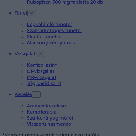
Rubophen 500 mg tabletta 20 db
Tünet
Lepkehimlő tünetei
Szamárköhögés tünetei
Skarlát tünetei
Alacsony vérnyomás
Vizsgálat
Kortizol szint
CT-vizsgálat
MR-vizsgálat
Triglicerid szint
Kezelés
Aranyér kezelése
Kemoterápia
Szürkehályog műtét
Vízszerű hasmenés
*Keresett gyógyszerek betegtájékoztatója