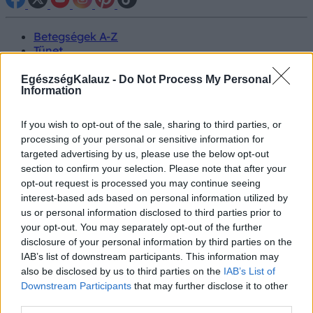
Betegségek A-Z
Tünet
Vizsgálat
Kezelés
EgészségKalauz -
Do Not Process My Personal
Information
Életmódváltás
Kutatás
Prevenció
If you wish to opt-out of the sale, sharing to third parties, or
Hírek
processing of your personal or sensitive information for
Videók
targeted advertising by us, please use the below opt-out
Kisállatok egészsége
section to confirm your selection. Please note that after your
opt-out request is processed you may continue seeing
#allergia
#influenza
#cukorbetegség
interest-based ads based on personal information utilized by
#orvosmeteorológia
#vérnyomás
#stroke
#rákbetegség
us or personal information disclosed to third parties prior to
#pajzsmirigy
#reflux
#ekcéma
#herpesz
your opt-out. You may separately opt-out of the further
Regisztráció
disclosure of your personal information by third parties on the
IAB’s list of downstream participants. This information may
also be disclosed by us to third parties on the
IAB’s List of
Downstream Participants
that may further disclose it to other
third parties.
Orvosmeteorológia