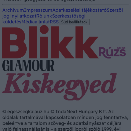
Archívum
Impresszum
Adatkezelési tájékoztató
Szerzői
jogi nyilatkozat
Rólunk
Szerkesztőségi
küldetés
Médiaajánlat
RSS
Süti beállítások
© egeszsegkalauz.hu © IndaNext Hungary Kft. Az
oldalak tartalmával kapcsolatban minden jog fenntartva,
beleértve a tartalom szöveg- és adatbányászat céljára
való felhasználását is – a szerzői jogról szóló 1999. évi