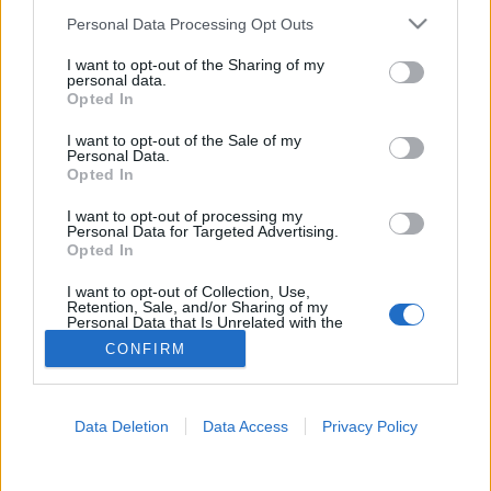
Please note that this website/app uses one or more Google
Personal Data Processing Opt Outs
Orvosmeteorológia
services and may gather and store information including but
not limited to your visit or usage behaviour. You may click to
I want to opt-out of the Sharing of my
personal data.
grant or deny consent to Google and its third-party tags to
Opted In
use your data for below specified purposes in below Google
consent section.
I want to opt-out of the Sale of my
Personal Data.
Opted In
I want to opt-out of processing my
Personal Data for Targeted Advertising.
Opted In
I want to opt-out of Collection, Use,
Retention, Sale, and/or Sharing of my
Personal Data that Is Unrelated with the
Purposes for which it was collected.
CONFIRM
Opted Out
Google consents
Data Deletion
Data Access
Privacy Policy
I want to allow Google to enable storage
related to advertising like cookies on web or
device identifiers in apps.