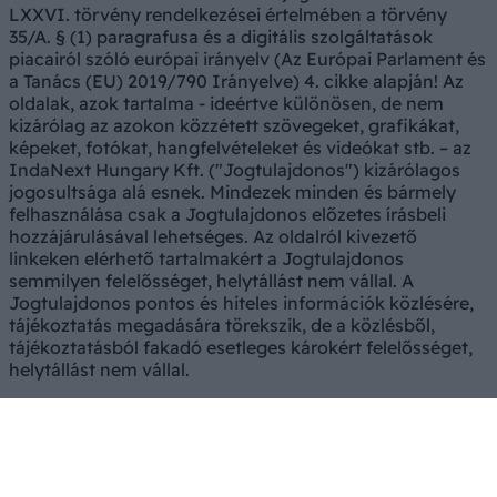
LXXVI. törvény rendelkezései értelmében a törvény
35/A. § (1) paragrafusa és a digitális szolgáltatások
piacairól szóló európai irányelv (Az Európai Parlament és
a Tanács (EU) 2019/790 Irányelve) 4. cikke alapján! Az
oldalak, azok tartalma - ideértve különösen, de nem
kizárólag az azokon közzétett szövegeket, grafikákat,
képeket, fotókat, hangfelvételeket és videókat stb. – az
IndaNext Hungary Kft. ("Jogtulajdonos") kizárólagos
jogosultsága alá esnek. Mindezek minden és bármely
felhasználása csak a Jogtulajdonos előzetes írásbeli
hozzájárulásával lehetséges. Az oldalról kivezető
linkeken elérhető tartalmakért a Jogtulajdonos
semmilyen felelősséget, helytállást nem vállal. A
Jogtulajdonos pontos és hiteles információk közlésére,
tájékoztatás megadására törekszik, de a közlésből,
tájékoztatásból fakadó esetleges károkért felelősséget,
helytállást nem vállal.