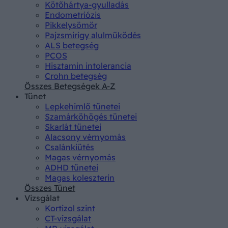
Kötőhártya-gyulladás
Endometriózis
Pikkelysömör
Pajzsmirigy alulműködés
ALS betegség
PCOS
Hisztamin intolerancia
Crohn betegség
Összes Betegségek A-Z
Tünet
Lepkehimlő tünetei
Szamárköhögés tünetei
Skarlát tünetei
Alacsony vérnyomás
Csalánkiütés
Magas vérnyomás
ADHD tünetei
Magas koleszterin
Összes Tünet
Vizsgálat
Kortizol szint
CT-vizsgálat