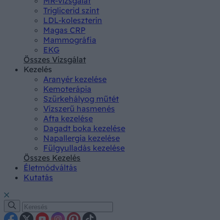
MR-vizsgálat
Triglicerid szint
LDL-koleszterin
Magas CRP
Mammográfia
EKG
Összes Vizsgálat
Kezelés
Aranyér kezelése
Kemoterápia
Szürkehályog műtét
Vízszerű hasmenés
Afta kezelése
Dagadt boka kezelése
Napallergia kezelése
Fülgyulladás kezelése
Összes Kezelés
Életmódváltás
Kutatás