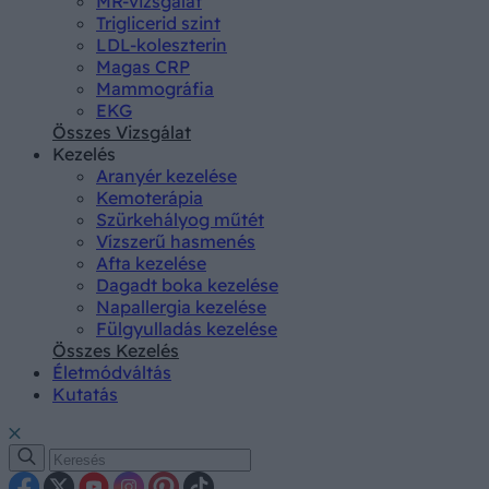
MR-vizsgálat
Triglicerid szint
LDL-koleszterin
Magas CRP
Mammográfia
EKG
Összes Vizsgálat
Kezelés
Aranyér kezelése
Kemoterápia
Szürkehályog műtét
Vízszerű hasmenés
Afta kezelése
Dagadt boka kezelése
Napallergia kezelése
Fülgyulladás kezelése
Összes Kezelés
Életmódváltás
Kutatás