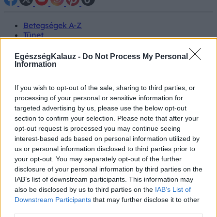
Betegségek A-Z
Tünet
Vizsgálat
Kezelés
EgészségKalauz -
Do Not Process My Personal
Életmódváltás
Information
Kutatás
Prevenció
If you wish to opt-out of the sale, sharing to third parties, or
Hírek
processing of your personal or sensitive information for
Videók
targeted advertising by us, please use the below opt-out
Kisállatok egészsége
section to confirm your selection. Please note that after your
opt-out request is processed you may continue seeing
#allergia
#influenza
#cukorbetegség
interest-based ads based on personal information utilized by
#orvosmeteorológia
#vérnyomás
#stroke
#rákbetegség
us or personal information disclosed to third parties prior to
#pajzsmirigy
#reflux
#ekcéma
#herpesz
your opt-out. You may separately opt-out of the further
Regisztráció
disclosure of your personal information by third parties on the
IAB’s list of downstream participants. This information may
also be disclosed by us to third parties on the
IAB’s List of
Downstream Participants
that may further disclose it to other
third parties.
Ozempic