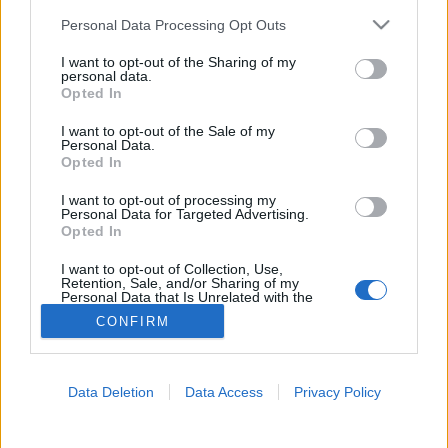
Please note that this website/app uses one or more Google
Personal Data Processing Opt Outs
Ozempic
services and may gather and store information including but
not limited to your visit or usage behaviour. You may click to
I want to opt-out of the Sharing of my
personal data.
grant or deny consent to Google and its third-party tags to
Opted In
use your data for below specified purposes in below Google
consent section.
I want to opt-out of the Sale of my
Personal Data.
Opted In
I want to opt-out of processing my
Personal Data for Targeted Advertising.
Opted In
I want to opt-out of Collection, Use,
Retention, Sale, and/or Sharing of my
Personal Data that Is Unrelated with the
Purposes for which it was collected.
CONFIRM
Opted Out
Google consents
Data Deletion
Data Access
Privacy Policy
I want to allow Google to enable storage
related to advertising like cookies on web or