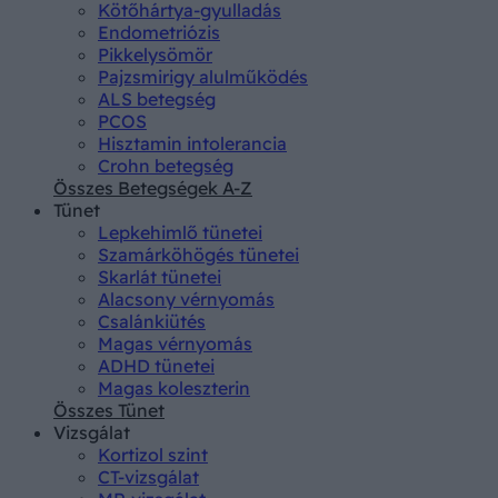
Kötőhártya-gyulladás
Endometriózis
Pikkelysömör
Pajzsmirigy alulműködés
ALS betegség
PCOS
Hisztamin intolerancia
Crohn betegség
Összes Betegségek A-Z
Tünet
Lepkehimlő tünetei
Szamárköhögés tünetei
Skarlát tünetei
Alacsony vérnyomás
Csalánkiütés
Magas vérnyomás
ADHD tünetei
Magas koleszterin
Összes Tünet
Vizsgálat
Kortizol szint
CT-vizsgálat