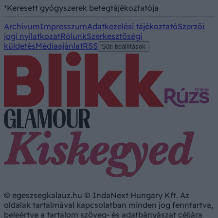
*Keresett gyógyszerek betegtájékoztatója
Archívum
Impresszum
Adatkezelési tájékoztató
Szerzői
jogi nyilatkozat
Rólunk
Szerkesztőségi
küldetés
Médiaajánlat
RSS
Süti beállítások
© egeszsegkalauz.hu © IndaNext Hungary Kft. Az
oldalak tartalmával kapcsolatban minden jog fenntartva,
beleértve a tartalom szöveg- és adatbányászat céljára