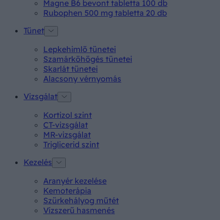
Magne B6 bevont tabletta 100 db
Rubophen 500 mg tabletta 20 db
Tünet
Lepkehimlő tünetei
Szamárköhögés tünetei
Skarlát tünetei
Alacsony vérnyomás
Vizsgálat
Kortizol szint
CT-vizsgálat
MR-vizsgálat
Triglicerid szint
Kezelés
Aranyér kezelése
Kemoterápia
Szürkehályog műtét
Vízszerű hasmenés