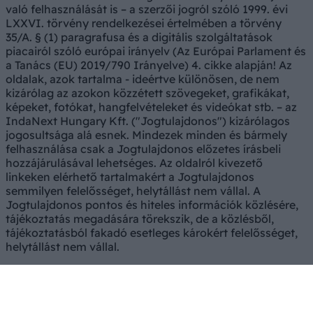
való felhasználását is – a szerzői jogról szóló 1999. évi
LXXVI. törvény rendelkezései értelmében a törvény
35/A. § (1) paragrafusa és a digitális szolgáltatások
piacairól szóló európai irányelv (Az Európai Parlament és
a Tanács (EU) 2019/790 Irányelve) 4. cikke alapján! Az
oldalak, azok tartalma - ideértve különösen, de nem
kizárólag az azokon közzétett szövegeket, grafikákat,
képeket, fotókat, hangfelvételeket és videókat stb. – az
IndaNext Hungary Kft. ("Jogtulajdonos") kizárólagos
jogosultsága alá esnek. Mindezek minden és bármely
felhasználása csak a Jogtulajdonos előzetes írásbeli
hozzájárulásával lehetséges. Az oldalról kivezető
linkeken elérhető tartalmakért a Jogtulajdonos
semmilyen felelősséget, helytállást nem vállal. A
Jogtulajdonos pontos és hiteles információk közlésére,
tájékoztatás megadására törekszik, de a közlésből,
tájékoztatásból fakadó esetleges károkért felelősséget,
helytállást nem vállal.