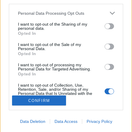
third parties.
Pandémia
Please note that this website/app uses one or more Google
Personal Data Processing Opt Outs
services and may gather and store information including but
not limited to your visit or usage behaviour. You may click to
I want to opt-out of the Sharing of my
personal data.
grant or deny consent to Google and its third-party tags to
Opted In
use your data for below specified purposes in below Google
consent section.
I want to opt-out of the Sale of my
Personal Data.
Opted In
I want to opt-out of processing my
Personal Data for Targeted Advertising.
Opted In
I want to opt-out of Collection, Use,
Retention, Sale, and/or Sharing of my
Personal Data that Is Unrelated with the
Purposes for which it was collected.
CONFIRM
Opted Out
Google consents
Data Deletion
Data Access
Privacy Policy
I want to allow Google to enable storage
related to advertising like cookies on web or