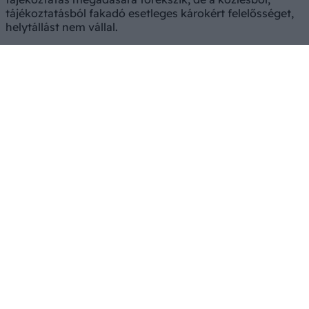
tájékoztatásból fakadó esetleges károkért felelősséget,
helytállást nem vállal.