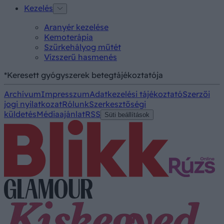
Kezelés
Aranyér kezelése
Kemoterápia
Szürkehályog műtét
Vízszerű hasmenés
*Keresett gyógyszerek betegtájékoztatója
Archívum
Impresszum
Adatkezelési tájékoztató
Szerzői
jogi nyilatkozat
Rólunk
Szerkesztőségi
küldetés
Médiaajánlat
RSS
Süti beállítások