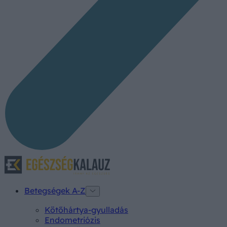
Betegségek A-Z
Kötőhártya-gyulladás
Endometriózis