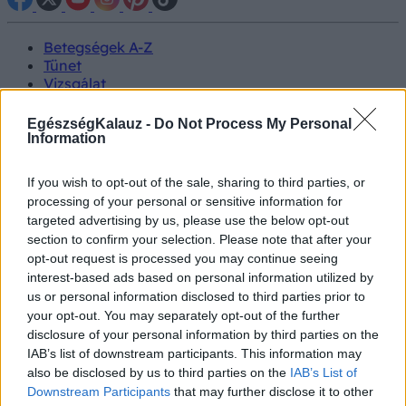
Betegségek A-Z
Tünet
Vizsgálat
Kezelés
Életmódváltás
EgészségKalauz -
Do Not Process My Personal
Kutatás
Information
Prevenció
Hírek
If you wish to opt-out of the sale, sharing to third parties, or
Videók
processing of your personal or sensitive information for
Kisállatok egészsége
targeted advertising by us, please use the below opt-out
section to confirm your selection. Please note that after your
#allergia
#influenza
#cukorbetegség
opt-out request is processed you may continue seeing
#orvosmeteorológia
#vérnyomás
#stroke
#rákbetegség
interest-based ads based on personal information utilized by
#pajzsmirigy
#reflux
#ekcéma
#herpesz
us or personal information disclosed to third parties prior to
Regisztráció
your opt-out. You may separately opt-out of the further
disclosure of your personal information by third parties on the
IAB’s list of downstream participants. This information may
also be disclosed by us to third parties on the
IAB’s List of
Downstream Participants
that may further disclose it to other
Pandémia