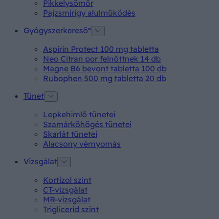
Pikkelysömör
Pajzsmirigy alulműködés
Gyógyszerkereső*
Aspirin Protect 100 mg tabletta
Neo Citran por felnőttnek 14 db
Magne B6 bevont tabletta 100 db
Rubophen 500 mg tabletta 20 db
Tünet
Lepkehimlő tünetei
Szamárköhögés tünetei
Skarlát tünetei
Alacsony vérnyomás
Vizsgálat
Kortizol szint
CT-vizsgálat
MR-vizsgálat
Triglicerid szint