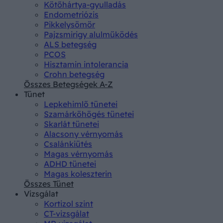
Kötőhártya-gyulladás
Endometriózis
Pikkelysömör
Pajzsmirigy alulműködés
ALS betegség
PCOS
Hisztamin intolerancia
Crohn betegség
Összes Betegségek A-Z
Tünet
Lepkehimlő tünetei
Szamárköhögés tünetei
Skarlát tünetei
Alacsony vérnyomás
Csalánkiütés
Magas vérnyomás
ADHD tünetei
Magas koleszterin
Összes Tünet
Vizsgálat
Kortizol szint
CT-vizsgálat