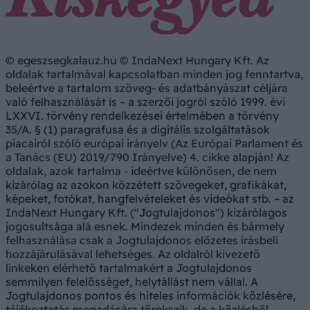
© egeszsegkalauz.hu © IndaNext Hungary Kft. Az
oldalak tartalmával kapcsolatban minden jog fenntartva,
beleértve a tartalom szöveg- és adatbányászat céljára
való felhasználását is – a szerzői jogról szóló 1999. évi
LXXVI. törvény rendelkezései értelmében a törvény
35/A. § (1) paragrafusa és a digitális szolgáltatások
piacairól szóló európai irányelv (Az Európai Parlament és
a Tanács (EU) 2019/790 Irányelve) 4. cikke alapján! Az
oldalak, azok tartalma - ideértve különösen, de nem
kizárólag az azokon közzétett szövegeket, grafikákat,
képeket, fotókat, hangfelvételeket és videókat stb. – az
IndaNext Hungary Kft. ("Jogtulajdonos") kizárólagos
jogosultsága alá esnek. Mindezek minden és bármely
felhasználása csak a Jogtulajdonos előzetes írásbeli
hozzájárulásával lehetséges. Az oldalról kivezető
linkeken elérhető tartalmakért a Jogtulajdonos
semmilyen felelősséget, helytállást nem vállal. A
Jogtulajdonos pontos és hiteles információk közlésére,
tájékoztatás megadására törekszik, de a közlésből,