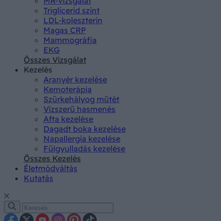
MR-vizsgálat
Triglicerid szint
LDL-koleszterin
Magas CRP
Mammográfia
EKG
Összes Vizsgálat
Kezelés
Aranyér kezelése
Kemoterápia
Szürkehályog műtét
Vízszerű hasmenés
Afta kezelése
Dagadt boka kezelése
Napallergia kezelése
Fülgyulladás kezelése
Összes Kezelés
Életmódváltás
Kutatás