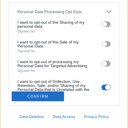
third parties.
Pandémia
Please note that this website/app uses one or more Google
Personal Data Processing Opt Outs
services and may gather and store information including but
not limited to your visit or usage behaviour. You may click to
I want to opt-out of the Sharing of my
personal data.
grant or deny consent to Google and its third-party tags to
Opted In
use your data for below specified purposes in below Google
consent section.
I want to opt-out of the Sale of my
Personal Data.
Opted In
I want to opt-out of processing my
Personal Data for Targeted Advertising.
Opted In
I want to opt-out of Collection, Use,
Retention, Sale, and/or Sharing of my
Personal Data that Is Unrelated with the
Purposes for which it was collected.
CONFIRM
Opted Out
Google consents
Data Deletion
Data Access
Privacy Policy
I want to allow Google to enable storage
related to advertising like cookies on web or