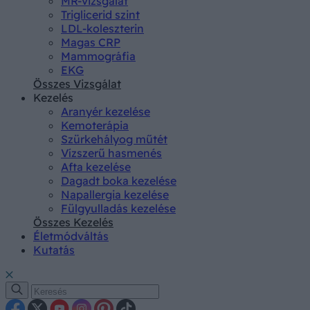
MR-vizsgálat
Triglicerid szint
LDL-koleszterin
Magas CRP
Mammográfia
EKG
Összes Vizsgálat
Kezelés
Aranyér kezelése
Kemoterápia
Szürkehályog műtét
Vízszerű hasmenés
Afta kezelése
Dagadt boka kezelése
Napallergia kezelése
Fülgyulladás kezelése
Összes Kezelés
Életmódváltás
Kutatás