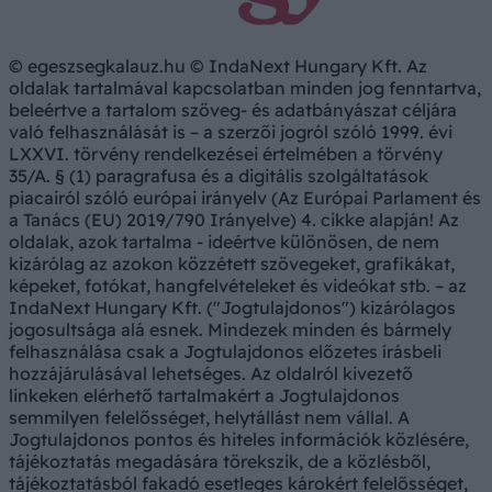
© egeszsegkalauz.hu © IndaNext Hungary Kft. Az
oldalak tartalmával kapcsolatban minden jog fenntartva,
beleértve a tartalom szöveg- és adatbányászat céljára
való felhasználását is – a szerzői jogról szóló 1999. évi
LXXVI. törvény rendelkezései értelmében a törvény
35/A. § (1) paragrafusa és a digitális szolgáltatások
piacairól szóló európai irányelv (Az Európai Parlament és
a Tanács (EU) 2019/790 Irányelve) 4. cikke alapján! Az
oldalak, azok tartalma - ideértve különösen, de nem
kizárólag az azokon közzétett szövegeket, grafikákat,
képeket, fotókat, hangfelvételeket és videókat stb. – az
IndaNext Hungary Kft. ("Jogtulajdonos") kizárólagos
jogosultsága alá esnek. Mindezek minden és bármely
felhasználása csak a Jogtulajdonos előzetes írásbeli
hozzájárulásával lehetséges. Az oldalról kivezető
linkeken elérhető tartalmakért a Jogtulajdonos
semmilyen felelősséget, helytállást nem vállal. A
Jogtulajdonos pontos és hiteles információk közlésére,
tájékoztatás megadására törekszik, de a közlésből,
tájékoztatásból fakadó esetleges károkért felelősséget,