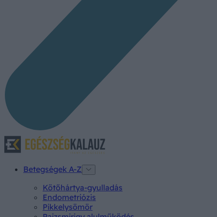
Betegségek A-Z
Kötőhártya-gyulladás
Endometriózis
Pikkelysömör
Pajzsmirigy alulműködés