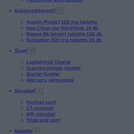
Gyógyszerkereső*
Aspirin Protect 100 mg tabletta
Neo Citran por felnőttnek 14 db
Magne B6 bevont tabletta 100 db
Rubophen 500 mg tabletta 20 db
Tünet
Lepkehimlő tünetei
Szamárköhögés tünetei
Skarlát tünetei
Alacsony vérnyomás
Vizsgálat
Kortizol szint
CT-vizsgálat
MR-vizsgálat
Triglicerid szint
Kezelés