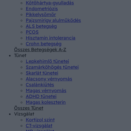
Kötőhártya-gyulladás
Endometriózis
Pikkelysömör
Pajzsmirigy alulműködés
ALS betegség
PCOS
Hisztamin intolerancia
Crohn betegség
Összes Betegségek A-Z
Tünet
Lepkehimlő tünetei
Szamárköhögés tünetei
Skarlát tünetei
Alacsony vérnyomás
Csalánkiütés
Magas vérnyomás
ADHD tünetei
Magas koleszterin
Összes Tünet
Vizsgálat
Kortizol szint
CT-vizsgálat