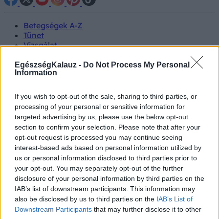
Betegségek A-Z
Tünet
Vizsgálat
Kezelés
Életmódváltás
EgészségKalauz -
Do Not Process My Personal
Information
Kutatás
Prevenció
Hírek
If you wish to opt-out of the sale, sharing to third parties, or
Videók
processing of your personal or sensitive information for
Kisállatok egészsége
targeted advertising by us, please use the below opt-out
section to confirm your selection. Please note that after your
#allergia
#influenza
#cukorbetegség
opt-out request is processed you may continue seeing
#orvosmeteorológia
#vérnyomás
#stroke
#rákbetegség
interest-based ads based on personal information utilized by
#pajzsmirigy
#reflux
#ekcéma
#herpesz
us or personal information disclosed to third parties prior to
Regisztráció
your opt-out. You may separately opt-out of the further
disclosure of your personal information by third parties on the
IAB’s list of downstream participants. This information may
also be disclosed by us to third parties on the
IAB’s List of
Downstream Participants
that may further disclose it to other
Pandémia