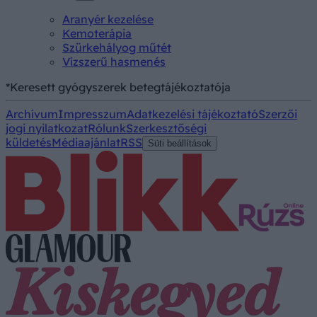
Aranyér kezelése
Kemoterápia
Szürkehályog műtét
Vízszerű hasmenés
*Keresett gyógyszerek betegtájékoztatója
Archívum
Impresszum
Adatkezelési tájékoztató
Szerzői
jogi nyilatkozat
Rólunk
Szerkesztőségi
küldetés
Médiaajánlat
RSS
Süti beállítások