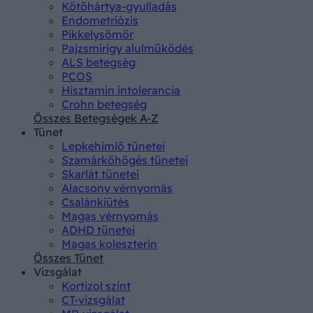
Kötőhártya-gyulladás
Endometriózis
Pikkelysömör
Pajzsmirigy alulműködés
ALS betegség
PCOS
Hisztamin intolerancia
Crohn betegség
Összes Betegségek A-Z
Tünet
Lepkehimlő tünetei
Szamárköhögés tünetei
Skarlát tünetei
Alacsony vérnyomás
Csalánkiütés
Magas vérnyomás
ADHD tünetei
Magas koleszterin
Összes Tünet
Vizsgálat
Kortizol szint
CT-vizsgálat