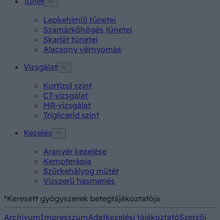
Tünet
Lepkehimlő tünetei
Szamárköhögés tünetei
Skarlát tünetei
Alacsony vérnyomás
Vizsgálat
Kortizol szint
CT-vizsgálat
MR-vizsgálat
Triglicerid szint
Kezelés
Aranyér kezelése
Kemoterápia
Szürkehályog műtét
Vízszerű hasmenés
*Keresett gyógyszerek betegtájékoztatója
Archívum
Impresszum
Adatkezelési tájékoztató
Szerzői