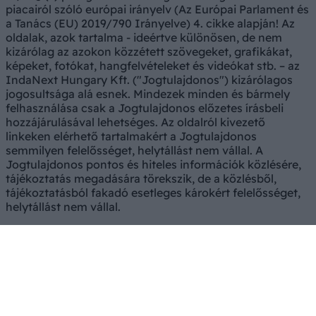
piacairól szóló európai irányelv (Az Európai Parlament és
a Tanács (EU) 2019/790 Irányelve) 4. cikke alapján! Az
oldalak, azok tartalma - ideértve különösen, de nem
kizárólag az azokon közzétett szövegeket, grafikákat,
képeket, fotókat, hangfelvételeket és videókat stb. – az
IndaNext Hungary Kft. ("Jogtulajdonos") kizárólagos
jogosultsága alá esnek. Mindezek minden és bármely
felhasználása csak a Jogtulajdonos előzetes írásbeli
hozzájárulásával lehetséges. Az oldalról kivezető
linkeken elérhető tartalmakért a Jogtulajdonos
semmilyen felelősséget, helytállást nem vállal. A
Jogtulajdonos pontos és hiteles információk közlésére,
tájékoztatás megadására törekszik, de a közlésből,
tájékoztatásból fakadó esetleges károkért felelősséget,
helytállást nem vállal.