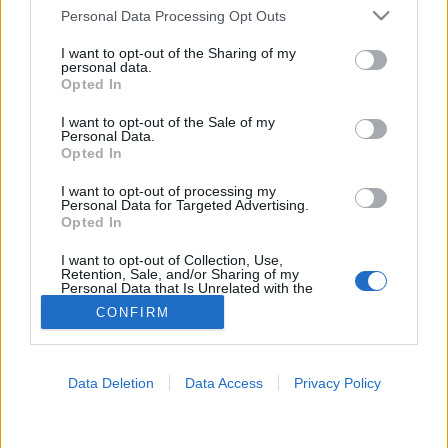
Please note that this website/app uses one or more Google
Personal Data Processing Opt Outs
services and may gather and store information including but
Plasztikai műtét
not limited to your visit or usage behaviour. You may click to
I want to opt-out of the Sharing of my
personal data.
grant or deny consent to Google and its third-party tags to
Opted In
use your data for below specified purposes in below Google
consent section.
I want to opt-out of the Sale of my
Personal Data.
Opted In
I want to opt-out of processing my
Personal Data for Targeted Advertising.
Opted In
I want to opt-out of Collection, Use,
Retention, Sale, and/or Sharing of my
Personal Data that Is Unrelated with the
Purposes for which it was collected.
CONFIRM
Opted Out
Google consents
Data Deletion
Data Access
Privacy Policy
I want to allow Google to enable storage
related to advertising like cookies on web or
device identifiers in apps.