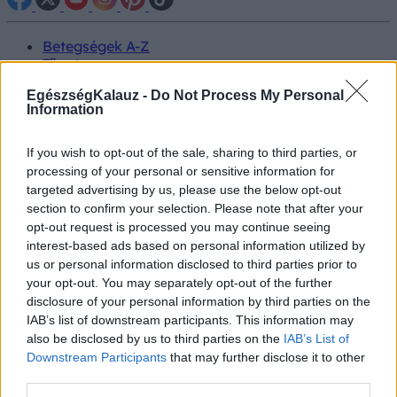
Betegségek A-Z
Tünet
Vizsgálat
EgészségKalauz -
Do Not Process My Personal
Kezelés
Information
Életmódváltás
Kutatás
Prevenció
If you wish to opt-out of the sale, sharing to third parties, or
Hírek
processing of your personal or sensitive information for
Videók
targeted advertising by us, please use the below opt-out
Kisállatok egészsége
section to confirm your selection. Please note that after your
opt-out request is processed you may continue seeing
#allergia
#influenza
#cukorbetegség
interest-based ads based on personal information utilized by
#orvosmeteorológia
#vérnyomás
#stroke
#rákbetegség
us or personal information disclosed to third parties prior to
#pajzsmirigy
#reflux
#ekcéma
#herpesz
your opt-out. You may separately opt-out of the further
Regisztráció
disclosure of your personal information by third parties on the
IAB’s list of downstream participants. This information may
also be disclosed by us to third parties on the
IAB’s List of
Downstream Participants
that may further disclose it to other
third parties.
Plasztikai műtét