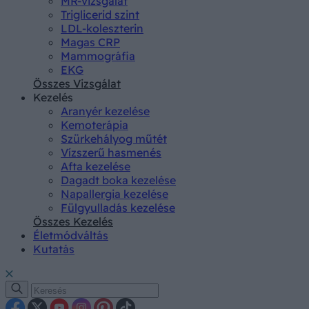
MR-vizsgálat
Triglicerid szint
LDL-koleszterin
Magas CRP
Mammográfia
EKG
Összes Vizsgálat
Kezelés
Aranyér kezelése
Kemoterápia
Szürkehályog műtét
Vízszerű hasmenés
Afta kezelése
Dagadt boka kezelése
Napallergia kezelése
Fülgyulladás kezelése
Összes Kezelés
Életmódváltás
Kutatás