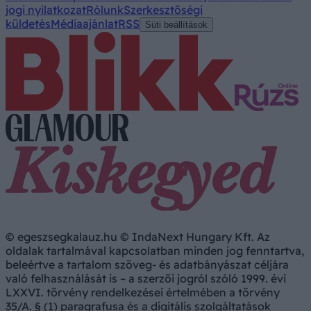
jogi nyilatkozat
Rólunk
Szerkesztőségi
küldetés
Médiaajánlat
RSS
Süti beállítások
© egeszsegkalauz.hu © IndaNext Hungary Kft. Az
oldalak tartalmával kapcsolatban minden jog fenntartva,
beleértve a tartalom szöveg- és adatbányászat céljára
való felhasználását is – a szerzői jogról szóló 1999. évi
LXXVI. törvény rendelkezései értelmében a törvény
35/A. § (1) paragrafusa és a digitális szolgáltatások