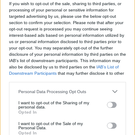
If you wish to opt-out of the sale, sharing to third parties, or
Elmúlt már 18 éves?
Ezen az oldalon felnőtt tartalom
processing of your personal or sensitive information for
található!
targeted advertising by us, please use the below opt-out
Igen
Nem
section to confirm your selection. Please note that after your
Jelentősen megnőtt az intimplasztikai
opt-out request is processed you may continue seeing
Betegségek
beavatkozások száma - ezek a legjobb
interest-based ads based on personal information utilized by
eljárások
us or personal information disclosed to third parties prior to
your opt-out. You may separately opt-out of the further
Jelentősen megnőtt az
disclosure of your personal information by third parties on the
intimplasztikai beavatkozások
IAB’s list of downstream participants. This information may
also be disclosed by us to third parties on the
IAB’s List of
száma - ezek a legjobb eljárások
Downstream Participants
that may further disclose it to other
third parties.
Please note that this website/app uses one or more Google
Personal Data Processing Opt Outs
services and may gather and store information including but
not limited to your visit or usage behaviour. You may click to
I want to opt-out of the Sharing of my
personal data.
grant or deny consent to Google and its third-party tags to
Opted In
use your data for below specified purposes in below Google
consent section.
I want to opt-out of the Sale of my
Personal Data.
Opted In