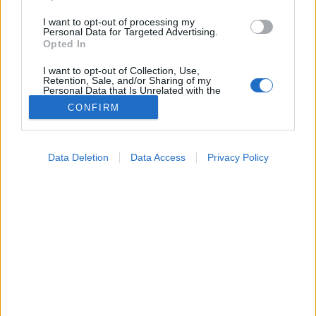
I want to opt-out of processing my
Personal Data for Targeted Advertising.
Opted In
I want to opt-out of Collection, Use,
Retention, Sale, and/or Sharing of my
Personal Data that Is Unrelated with the
Purposes for which it was collected.
CONFIRM
Opted Out
Google consents
Data Deletion
Data Access
Privacy Policy
I want to allow Google to enable storage
related to advertising like cookies on web or
device identifiers in apps.
I want to allow my user data to be sent to
Google for online advertising purposes.
I want to allow Google to send me
Betegségek
personalized advertising.
2024. szeptember 04. 22:04
Megosztás
Küldés
Küldés Messengeren
I want to allow Google to enable storage