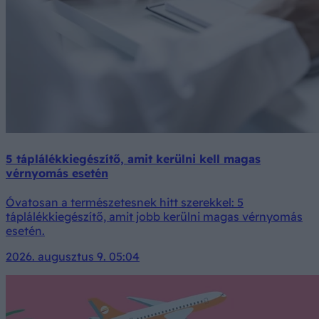
5 táplálékkiegészítő, amit kerülni kell magas
vérnyomás esetén
Óvatosan a természetesnek hitt szerekkel: 5
táplálékkiegészítő, amit jobb kerülni magas vérnyomás
esetén.
2026. augusztus 9. 05:04