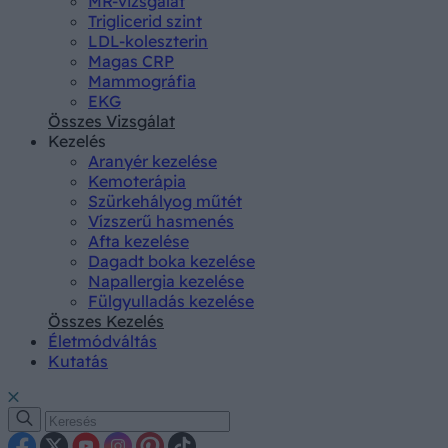
MR-vizsgálat
Triglicerid szint
LDL-koleszterin
Magas CRP
Mammográfia
EKG
Összes Vizsgálat
Kezelés
Aranyér kezelése
Kemoterápia
Szürkehályog műtét
Vízszerű hasmenés
Afta kezelése
Dagadt boka kezelése
Napallergia kezelése
Fülgyulladás kezelése
Összes Kezelés
Életmódváltás
Kutatás