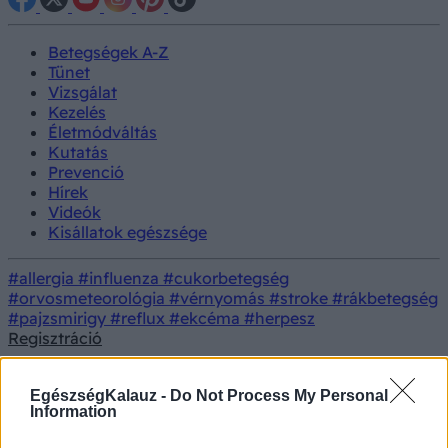
Betegségek A-Z
Tünet
Vizsgálat
Kezelés
Életmódváltás
Kutatás
Prevenció
Hírek
Videók
Kisállatok egészsége
#allergia
#influenza
#cukorbetegség
#orvosmeteorológia
#vérnyomás
#stroke
#rákbetegség
#pajzsmirigy
#reflux
#ekcéma
#herpesz
Regisztráció
18+
EgészségKalauz -
Do Not Process My Personal
Information
Felnőtt tartalom