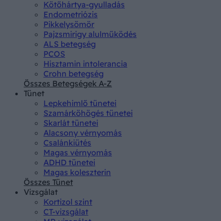
Kötőhártya-gyulladás
Endometriózis
Pikkelysömör
Pajzsmirigy alulműködés
ALS betegség
PCOS
Hisztamin intolerancia
Crohn betegség
Összes Betegségek A-Z
Tünet
Lepkehimlő tünetei
Szamárköhögés tünetei
Skarlát tünetei
Alacsony vérnyomás
Csalánkiütés
Magas vérnyomás
ADHD tünetei
Magas koleszterin
Összes Tünet
Vizsgálat
Kortizol szint
CT-vizsgálat