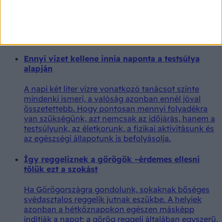
érdemes a háttérben meghúzódó okokat is
megvizsgálni. A tartós fáradtságot nemcsak a
stressz vagy az alváshiány okozhatja, hanem
bizonyos vitaminok és ásványi anyagok hiánya is.
Ennyi vizet kellene innia naponta a testsúlya
alapján
A napi két liter vízre vonatkozó tanácsot szinte
mindenki ismeri, a valóság azonban ennél jóval
összetettebb. Hogy pontosan mennyi folyadékra
van szükségünk, azt nemcsak az időjárás, hanem a
testsúlyunk, az életkorunk, a fizikai aktivitásunk és
az egészségi állapotunk is befolyásolja.
Így reggeliznek a görögök –érdemes ellesni
tőlük ezt a szokást
Ha Görögországra gondolunk, sokaknak bőséges
svédasztalos reggelik jutnak eszükbe. A helyiek
azonban a hétköznapokon egészen másképp
indítják a napot: a görög reggeli általában egyszerű,