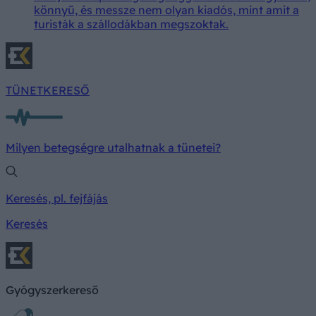
könnyű, és messze nem olyan kiadós, mint amit a
turisták a szállodákban megszoktak.
TÜNETKERESŐ
Milyen betegségre utalhatnak a tünetei?
Keresés, pl. fejfájás
Keresés
Gyógyszerkereső