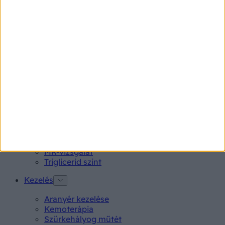
Neo Citran por felnőttnek 14 db
Magne B6 bevont tabletta 100 db
Rubophen 500 mg tabletta 20 db
Tünet
Lepkehimlő tünetei
Szamárköhögés tünetei
Skarlát tünetei
Alacsony vérnyomás
Vizsgálat
Kortizol szint
CT-vizsgálat
MR-vizsgálat
Triglicerid szint
Kezelés
Aranyér kezelése
Kemoterápia
Szürkehályog műtét