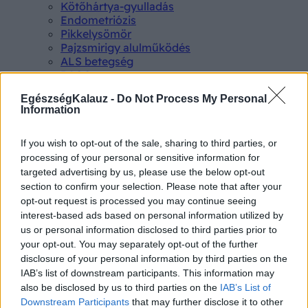
Kötőhártya-gyulladás
Endometriózis
Pikkelysömör
Pajzsmirigy alulműködés
ALS betegség
PCOS
Hisztamin intolerancia
EgészségKalauz -
Do Not Process My Personal
Crohn betegség
Information
Összes Betegségek A-Z
Tünet
Lepkehimlő tünetei
If you wish to opt-out of the sale, sharing to third parties, or
Szamárköhögés tünetei
processing of your personal or sensitive information for
Skarlát tünetei
targeted advertising by us, please use the below opt-out
Alacsony vérnyomás
section to confirm your selection. Please note that after your
Csalánkiütés
opt-out request is processed you may continue seeing
Magas vérnyomás
interest-based ads based on personal information utilized by
ADHD tünetei
us or personal information disclosed to third parties prior to
Magas koleszterin
your opt-out. You may separately opt-out of the further
Összes Tünet
disclosure of your personal information by third parties on the
Vizsgálat
IAB’s list of downstream participants. This information may
Kortizol szint
also be disclosed by us to third parties on the
IAB’s List of
CT-vizsgálat
Downstream Participants
that may further disclose it to other