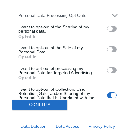
MR-vizsgálat
third parties.
Triglicerid szint
LDL-koleszterin
Please note that this website/app uses one or more Google
Personal Data Processing Opt Outs
Magas CRP
services and may gather and store information including but
Mammográfia
not limited to your visit or usage behaviour. You may click to
I want to opt-out of the Sharing of my
EKG
personal data.
grant or deny consent to Google and its third-party tags to
Összes Vizsgálat
Opted In
use your data for below specified purposes in below Google
Kezelés
consent section.
I want to opt-out of the Sale of my
Aranyér kezelése
Personal Data.
Kemoterápia
Opted In
Szürkehályog műtét
Vízszerű hasmenés
I want to opt-out of processing my
Afta kezelése
Personal Data for Targeted Advertising.
Opted In
Dagadt boka kezelése
Napallergia kezelése
I want to opt-out of Collection, Use,
Fülgyulladás kezelése
Retention, Sale, and/or Sharing of my
Összes Kezelés
Personal Data that Is Unrelated with the
Purposes for which it was collected.
Életmódváltás
CONFIRM
Opted Out
Kutatás
Google consents
Data Deletion
Data Access
Privacy Policy
I want to allow Google to enable storage