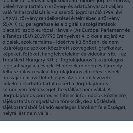
oldalak tartalmával kapcsolatban minden jog fenntartva,
beleértve a tartalom szöveg- és adatbányászat céljára
való felhasználását is – a szerzői jogról szóló 1999. évi
LXXVI. törvény rendelkezései értelmében a törvény
35/A. § (1) paragrafusa és a digitális szolgáltatások
piacairól szóló európai irányelv (Az Európai Parlament és
a Tanács (EU) 2019/790 Irányelve) 4. cikke alapján! Az
oldalak, azok tartalma - ideértve különösen, de nem
kizárólag az azokon közzétett szövegeket, grafikákat,
képeket, fotókat, hangfelvételeket és videókat stb. – az
IndaNext Hungary Kft. ("Jogtulajdonos") kizárólagos
jogosultsága alá esnek. Mindezek minden és bármely
felhasználása csak a Jogtulajdonos előzetes írásbeli
hozzájárulásával lehetséges. Az oldalról kivezető
linkeken elérhető tartalmakért a Jogtulajdonos
semmilyen felelősséget, helytállást nem vállal. A
Jogtulajdonos pontos és hiteles információk közlésére,
tájékoztatás megadására törekszik, de a közlésből,
tájékoztatásból fakadó esetleges károkért felelősséget,
helytállást nem vállal.