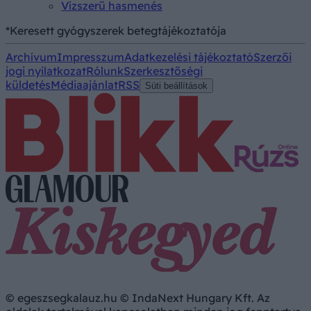
Vízszerű hasmenés
*Keresett gyógyszerek betegtájékoztatója
Archívum
Impresszum
Adatkezelési tájékoztató
Szerzői
jogi nyilatkozat
Rólunk
Szerkesztőségi
küldetés
Médiaajánlat
RSS
Süti beállítások
© egeszsegkalauz.hu © IndaNext Hungary Kft. Az