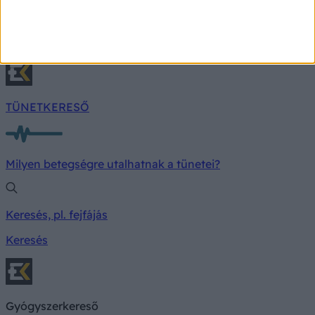
hallójárat-gyulladásra gondolnak, aminek köznapi
elnevezése lehet az úszófül, latinul pedig otitis
externa a megnevezés.
TÜNETKERESŐ
Milyen betegségre utalhatnak a tünetei?
Keresés, pl. fejfájás
Keresés
Gyógyszerkereső