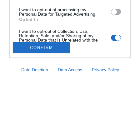
I want to opt-out of processing my
Personal Data for Targeted Advertising.
Opted In
I want to opt-out of Collection, Use,
Retention, Sale, and/or Sharing of my
Personal Data that Is Unrelated with the
Purposes for which it was collected.
CONFIRM
Opted Out
Egeszsegkalauz
Google consents
2023. november 16. 21:04
Data Deletion
Data Access
Privacy Policy
Megosztás
Küldés
Küldés Messengeren
I want to allow Google to enable storage
related to advertising like cookies on web or
device identifiers in apps.
Tapasztalta már, hogy a látása egyre rosszabb,
I want to allow my user data to be sent to
amikor könyvet vagy egy szöveget próbál elolvasni a
Google for online advertising purposes.
telefonján?
I want to allow Google to send me
personalized advertising.
I want to allow Google to enable storage