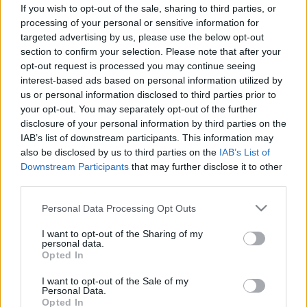
hogy 40 felett szemüveg nélkül is
If you wish to opt-out of the sale, sharing to third parties, or
javul a szem?
processing of your personal or sensitive information for
targeted advertising by us, please use the below opt-out
section to confirm your selection. Please note that after your
opt-out request is processed you may continue seeing
interest-based ads based on personal information utilized by
us or personal information disclosed to third parties prior to
your opt-out. You may separately opt-out of the further
disclosure of your personal information by third parties on the
IAB’s list of downstream participants. This information may
also be disclosed by us to third parties on the
IAB’s List of
Downstream Participants
that may further disclose it to other
third parties.
Please note that this website/app uses one or more Google
Personal Data Processing Opt Outs
services and may gather and store information including but
not limited to your visit or usage behaviour. You may click to
I want to opt-out of the Sharing of my
personal data.
grant or deny consent to Google and its third-party tags to
Opted In
use your data for below specified purposes in below Google
consent section.
I want to opt-out of the Sale of my
Personal Data.
Opted In