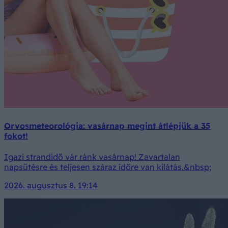
Orvosmeteorológia: vasárnap megint átlépjük a 35
fokot!
Igazi strandidő vár ránk vasárnap! Zavartalan
napsütésre és teljesen száraz időre van kilátás.&nbsp;
2026. augusztus 8. 19:14