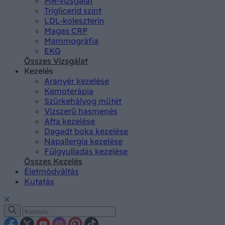
MR-vizsgálat
Triglicerid szint
LDL-koleszterin
Magas CRP
Mammográfia
EKG
Összes Vizsgálat
Kezelés
Aranyér kezelése
Kemoterápia
Szürkehályog műtét
Vízszerű hasmenés
Afta kezelése
Dagadt boka kezelése
Napallergia kezelése
Fülgyulladás kezelése
Összes Kezelés
Életmódváltás
Kutatás