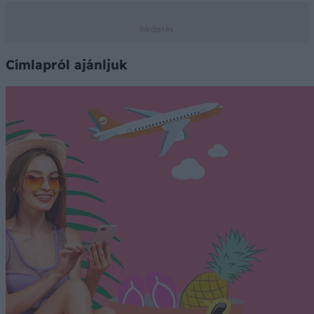
Címlapról ajánljuk