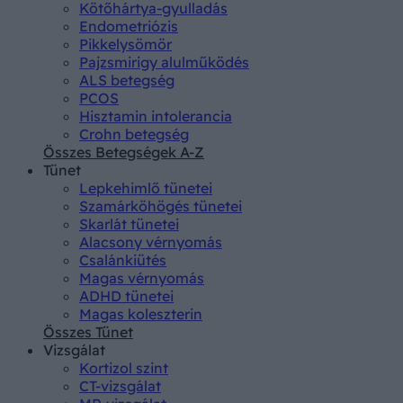
Kötőhártya-gyulladás
Endometriózis
Pikkelysömör
Pajzsmirigy alulműködés
ALS betegség
PCOS
Hisztamin intolerancia
Crohn betegség
Összes Betegségek A-Z
Tünet
Lepkehimlő tünetei
Szamárköhögés tünetei
Skarlát tünetei
Alacsony vérnyomás
Csalánkiütés
Magas vérnyomás
ADHD tünetei
Magas koleszterin
Összes Tünet
Vizsgálat
Kortizol szint
CT-vizsgálat