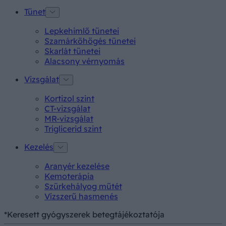
Tünet
Lepkehimlő tünetei
Szamárköhögés tünetei
Skarlát tünetei
Alacsony vérnyomás
Vizsgálat
Kortizol szint
CT-vizsgálat
MR-vizsgálat
Triglicerid szint
Kezelés
Aranyér kezelése
Kemoterápia
Szürkehályog műtét
Vízszerű hasmenés
*Keresett gyógyszerek betegtájékoztatója