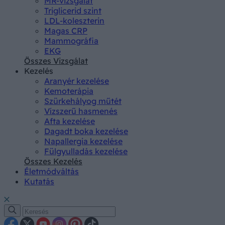
MR-vizsgálat
Triglicerid szint
LDL-koleszterin
Magas CRP
Mammográfia
EKG
Összes Vizsgálat
Kezelés
Aranyér kezelése
Kemoterápia
Szürkehályog műtét
Vízszerű hasmenés
Afta kezelése
Dagadt boka kezelése
Napallergia kezelése
Fülgyulladás kezelése
Összes Kezelés
Életmódváltás
Kutatás