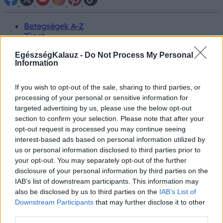
Betegségek A-Z
Tünet
Vizsgálat
Kezelés
EgészségKalauz -
Do Not Process My Personal
Information
Életmódváltás
Kutatás
Prevenció
If you wish to opt-out of the sale, sharing to third parties, or
Hírek
processing of your personal or sensitive information for
Videók
targeted advertising by us, please use the below opt-out
Kisállatok egészsége
section to confirm your selection. Please note that after your
opt-out request is processed you may continue seeing
#allergia
#influenza
#cukorbetegség
interest-based ads based on personal information utilized by
#orvosmeteorológia
#vérnyomás
#stroke
#rákbetegség
us or personal information disclosed to third parties prior to
#pajzsmirigy
#reflux
#ekcéma
#herpesz
your opt-out. You may separately opt-out of the further
Regisztráció
disclosure of your personal information by third parties on the
IAB’s list of downstream participants. This information may
also be disclosed by us to third parties on the
IAB’s List of
Downstream Participants
that may further disclose it to other
third parties.
Probiotikum