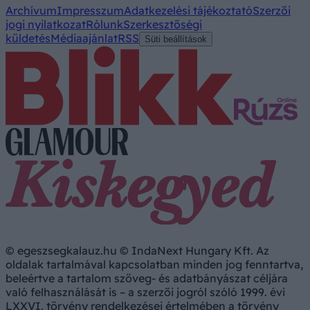
Archívum
Impresszum
Adatkezelési tájékoztató
Szerzői
jogi nyilatkozat
Rólunk
Szerkesztőségi
küldetés
Médiaajánlat
RSS
Süti beállítások
© egeszsegkalauz.hu © IndaNext Hungary Kft. Az
oldalak tartalmával kapcsolatban minden jog fenntartva,
beleértve a tartalom szöveg- és adatbányászat céljára
való felhasználását is – a szerzői jogról szóló 1999. évi
LXXVI. törvény rendelkezései értelmében a törvény