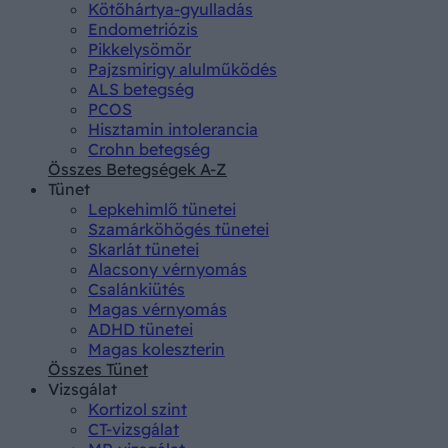
Kötőhártya-gyulladás
Endometriózis
Pikkelysömör
Pajzsmirigy alulműködés
ALS betegség
PCOS
Hisztamin intolerancia
Crohn betegség
Összes Betegségek A-Z
Tünet
Lepkehimlő tünetei
Szamárköhögés tünetei
Skarlát tünetei
Alacsony vérnyomás
Csalánkiütés
Magas vérnyomás
ADHD tünetei
Magas koleszterin
Összes Tünet
Vizsgálat
Kortizol szint
CT-vizsgálat