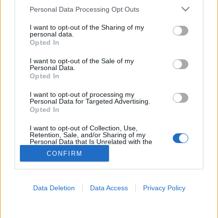
Please note that this website/app uses one or more Google
Personal Data Processing Opt Outs
Probiotikum
services and may gather and store information including but
not limited to your visit or usage behaviour. You may click to
I want to opt-out of the Sharing of my
personal data.
grant or deny consent to Google and its third-party tags to
Opted In
use your data for below specified purposes in below Google
consent section.
I want to opt-out of the Sale of my
Personal Data.
Opted In
I want to opt-out of processing my
Personal Data for Targeted Advertising.
Opted In
I want to opt-out of Collection, Use,
Retention, Sale, and/or Sharing of my
Personal Data that Is Unrelated with the
Purposes for which it was collected.
CONFIRM
Opted Out
Google consents
Data Deletion
Data Access
Privacy Policy
I want to allow Google to enable storage
related to advertising like cookies on web or
device identifiers in apps.