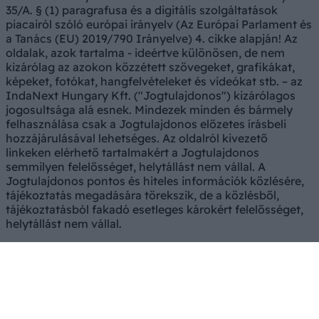
35/A. § (1) paragrafusa és a digitális szolgáltatások
piacairól szóló európai irányelv (Az Európai Parlament és
a Tanács (EU) 2019/790 Irányelve) 4. cikke alapján! Az
oldalak, azok tartalma - ideértve különösen, de nem
kizárólag az azokon közzétett szövegeket, grafikákat,
képeket, fotókat, hangfelvételeket és videókat stb. – az
IndaNext Hungary Kft. ("Jogtulajdonos") kizárólagos
jogosultsága alá esnek. Mindezek minden és bármely
felhasználása csak a Jogtulajdonos előzetes írásbeli
hozzájárulásával lehetséges. Az oldalról kivezető
linkeken elérhető tartalmakért a Jogtulajdonos
semmilyen felelősséget, helytállást nem vállal. A
Jogtulajdonos pontos és hiteles információk közlésére,
tájékoztatás megadására törekszik, de a közlésből,
tájékoztatásból fakadó esetleges károkért felelősséget,
helytállást nem vállal.