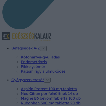
Betegségek A-Z
Kötőhártya-gyulladás
Endometriózis
Pikkelysömör
Pajzsmirigy alulműködés
Gyógyszerkereső*
Aspirin Protect 100 mg tabletta
Neo Citran por felnőttnek 14 db
Magne B6 bevont tabletta 100 db
Rubophen 500 mg tabletta 20 db