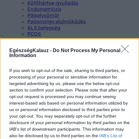
Kötőhártya-gyulladás
Endometriózis
Pikkelysömör
Pajzsmirigy alulműködés
ALS betegség
PCOS
Hisztamin intolerancia
Crohn betegség
EgészségKalauz -
Do Not Process My Personal
Összes Betegségek A-Z
Information
Tünet
Lepkehimlő tünetei
Szamárköhögés tünetei
If you wish to opt-out of the sale, sharing to third parties, or
Skarlát tünetei
processing of your personal or sensitive information for
Alacsony vérnyomás
targeted advertising by us, please use the below opt-out
Csalánkiütés
section to confirm your selection. Please note that after your
Magas vérnyomás
opt-out request is processed you may continue seeing
ADHD tünetei
interest-based ads based on personal information utilized by
Magas koleszterin
us or personal information disclosed to third parties prior to
Összes Tünet
your opt-out. You may separately opt-out of the further
Vizsgálat
disclosure of your personal information by third parties on the
Kortizol szint
IAB’s list of downstream participants. This information may
CT-vizsgálat
also be disclosed by us to third parties on the
IAB’s List of