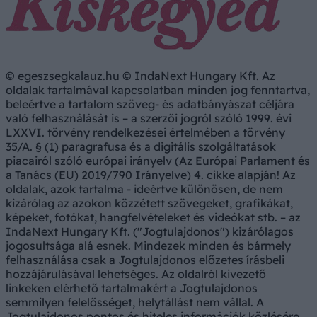
© egeszsegkalauz.hu © IndaNext Hungary Kft. Az
oldalak tartalmával kapcsolatban minden jog fenntartva,
beleértve a tartalom szöveg- és adatbányászat céljára
való felhasználását is – a szerzői jogról szóló 1999. évi
LXXVI. törvény rendelkezései értelmében a törvény
35/A. § (1) paragrafusa és a digitális szolgáltatások
piacairól szóló európai irányelv (Az Európai Parlament és
a Tanács (EU) 2019/790 Irányelve) 4. cikke alapján! Az
oldalak, azok tartalma - ideértve különösen, de nem
kizárólag az azokon közzétett szövegeket, grafikákat,
képeket, fotókat, hangfelvételeket és videókat stb. – az
IndaNext Hungary Kft. ("Jogtulajdonos") kizárólagos
jogosultsága alá esnek. Mindezek minden és bármely
felhasználása csak a Jogtulajdonos előzetes írásbeli
hozzájárulásával lehetséges. Az oldalról kivezető
linkeken elérhető tartalmakért a Jogtulajdonos
semmilyen felelősséget, helytállást nem vállal. A
Jogtulajdonos pontos és hiteles információk közlésére,