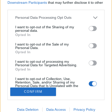
MR-vizsgálat
Downstream Participants
that may further disclose it to other
Triglicerid szint
third parties.
LDL-koleszterin
Magas CRP
Please note that this website/app uses one or more Google
Personal Data Processing Opt Outs
Mammográfia
services and may gather and store information including but
EKG
not limited to your visit or usage behaviour. You may click to
I want to opt-out of the Sharing of my
Összes Vizsgálat
personal data.
grant or deny consent to Google and its third-party tags to
Kezelés
Opted In
use your data for below specified purposes in below Google
Aranyér kezelése
consent section.
I want to opt-out of the Sale of my
Kemoterápia
Personal Data.
Szürkehályog műtét
Opted In
Vízszerű hasmenés
Afta kezelése
I want to opt-out of processing my
Dagadt boka kezelése
Personal Data for Targeted Advertising.
Opted In
Napallergia kezelése
Fülgyulladás kezelése
I want to opt-out of Collection, Use,
Összes Kezelés
Retention, Sale, and/or Sharing of my
Életmódváltás
Personal Data that Is Unrelated with the
Purposes for which it was collected.
Kutatás
CONFIRM
Opted Out
Google consents
Data Deletion
Data Access
Privacy Policy