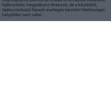
tájékoztatás megadására törekszik, de a közlésből,
tájékoztatásból fakadó esetleges károkért felelősséget,
helytállást nem vállal.