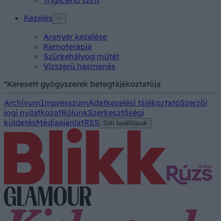
Kezelés
Aranyér kezelése
Kemoterápia
Szürkehályog műtét
Vízszerű hasmenés
*Keresett gyógyszerek betegtájékoztatója
Archívum
Impresszum
Adatkezelési tájékoztató
Szerzői
jogi nyilatkozat
Rólunk
Szerkesztőségi
küldetés
Médiaajánlat
RSS
Süti beállítások