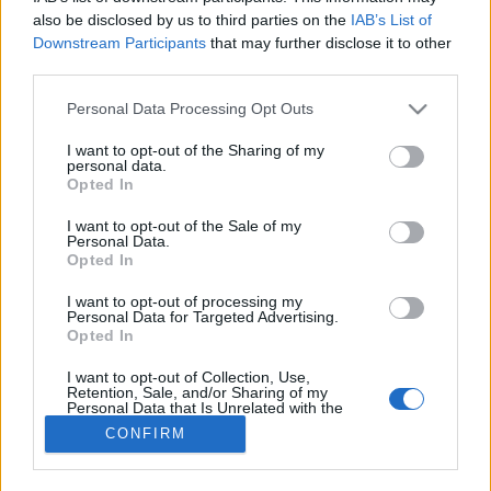
also be disclosed by us to third parties on the
IAB’s List of
#allergia
#influenza
#cukorbetegség
Downstream Participants
that may further disclose it to other
#orvosmeteorológia
#vérnyomás
#stroke
#rákbetegség
third parties.
#pajzsmirigy
#reflux
#ekcéma
#herpesz
Regisztráció
Please note that this website/app uses one or more Google
Personal Data Processing Opt Outs
services and may gather and store information including but
not limited to your visit or usage behaviour. You may click to
I want to opt-out of the Sharing of my
personal data.
grant or deny consent to Google and its third-party tags to
Opted In
use your data for below specified purposes in below Google
Pszichológia
consent section.
I want to opt-out of the Sale of my
Personal Data.
Pszichológia
Opted In
I want to opt-out of processing my
Personal Data for Targeted Advertising.
Opted In
I want to opt-out of Collection, Use,
Retention, Sale, and/or Sharing of my
Personal Data that Is Unrelated with the
Purposes for which it was collected.
CONFIRM
Opted Out
Google consents