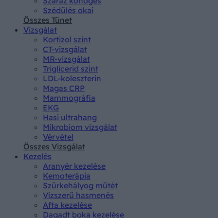
Száraz köhögés
Szédülés okai
Összes Tünet
Vizsgálat
Kortizol szint
CT-vizsgálat
MR-vizsgálat
Triglicerid szint
LDL-koleszterin
Magas CRP
Mammográfia
EKG
Hasi ultrahang
Mikrobiom vizsgálat
Vérvétel
Összes Vizsgálat
Kezelés
Aranyér kezelése
Kemoterápia
Szürkehályog műtét
Vízszerű hasmenés
Afta kezelése
Dagadt boka kezelése