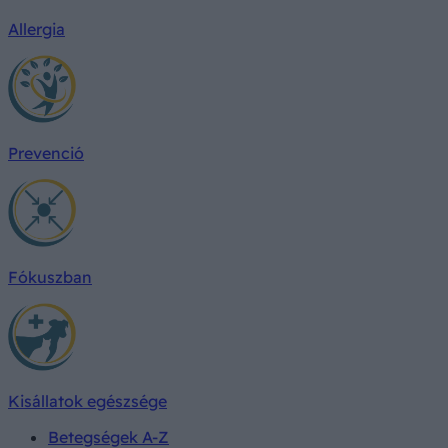
Allergia
Prevenció
Fókuszban
Kisállatok egészsége
Betegségek A-Z