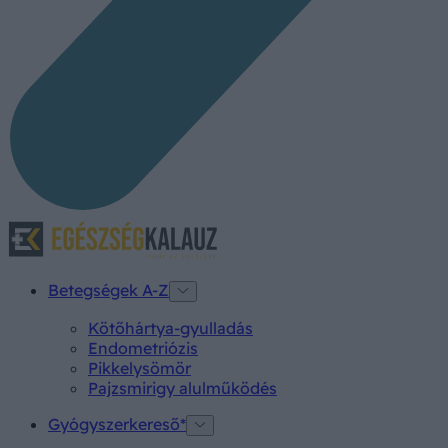
Betegségek A-Z
Kötőhártya-gyulladás
Endometriózis
Pikkelysömör
Pajzsmirigy alulműködés
Gyógyszerkereső*