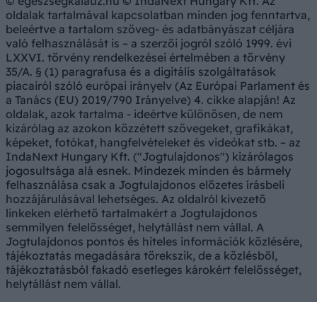
© egeszsegkalauz.hu © IndaNext Hungary Kft. Az
oldalak tartalmával kapcsolatban minden jog fenntartva,
beleértve a tartalom szöveg- és adatbányászat céljára
való felhasználását is – a szerzői jogról szóló 1999. évi
LXXVI. törvény rendelkezései értelmében a törvény
35/A. § (1) paragrafusa és a digitális szolgáltatások
piacairól szóló európai irányelv (Az Európai Parlament és
a Tanács (EU) 2019/790 Irányelve) 4. cikke alapján! Az
oldalak, azok tartalma - ideértve különösen, de nem
kizárólag az azokon közzétett szövegeket, grafikákat,
képeket, fotókat, hangfelvételeket és videókat stb. – az
IndaNext Hungary Kft. ("Jogtulajdonos") kizárólagos
jogosultsága alá esnek. Mindezek minden és bármely
felhasználása csak a Jogtulajdonos előzetes írásbeli
hozzájárulásával lehetséges. Az oldalról kivezető
linkeken elérhető tartalmakért a Jogtulajdonos
semmilyen felelősséget, helytállást nem vállal. A
Jogtulajdonos pontos és hiteles információk közlésére,
tájékoztatás megadására törekszik, de a közlésből,
tájékoztatásból fakadó esetleges károkért felelősséget,
helytállást nem vállal.