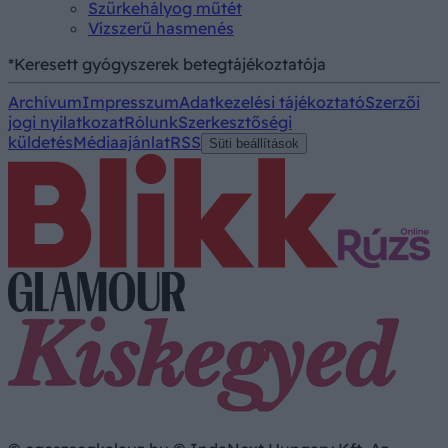
Szürkehályog műtét
Vízszerű hasmenés
*Keresett gyógyszerek betegtájékoztatója
Archívum
Impresszum
Adatkezelési tájékoztató
Szerzői
jogi nyilatkozat
Rólunk
Szerkesztőségi
küldetés
Médiaajánlat
RSS
Süti beállítások