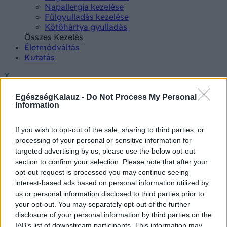
Napallergia kezelése
Fülgyulladás kezelése
Kötőhártya gyulladás
Összes Kezelés
Életmódváltás
Kutatás
EgészségKalauz -
Do Not Process My Personal
Information
Betegségek A-Z
If you wish to opt-out of the sale, sharing to third parties, or
Tünet
processing of your personal or sensitive information for
Vizsgálat
targeted advertising by us, please use the below opt-out
Kezelés
section to confirm your selection. Please note that after your
Életmódváltás
opt-out request is processed you may continue seeing
Kutatás
interest-based ads based on personal information utilized by
Prevenció
us or personal information disclosed to third parties prior to
Hírek
your opt-out. You may separately opt-out of the further
Videók
disclosure of your personal information by third parties on the
Kisállatok egészsége
IAB’s list of downstream participants. This information may