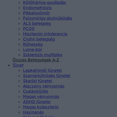
Kötőhártya-gyulladás
Endometriózis
Pikkelysömör
Pajzsmirigy alulműködés
ALS betegség
PCOS
Hisztamin intolerancia
Crohn betegség
Rühesség
Lyme-kór
Szklerózis multiplex
Összes Betegségek A-Z
Tünet
Lepkehimlő tünetei
Szamárköhögés tünetei
Skarlát tünetei
Alacsony vérnyomás
Csalánkiütés
Magas vérnyomás
ADHD tünetei
Magas koleszterin
Hasmenés