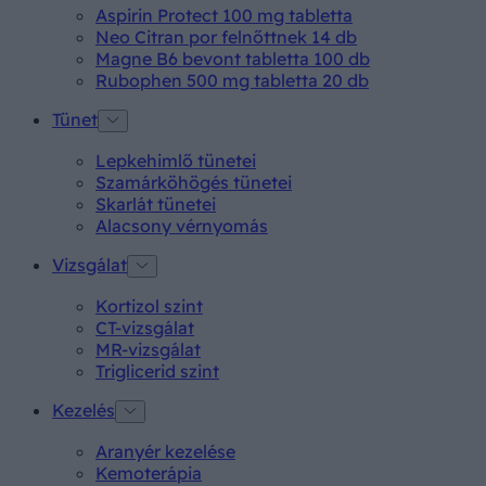
Aspirin Protect 100 mg tabletta
Neo Citran por felnőttnek 14 db
Magne B6 bevont tabletta 100 db
Rubophen 500 mg tabletta 20 db
Tünet
Lepkehimlő tünetei
Szamárköhögés tünetei
Skarlát tünetei
Alacsony vérnyomás
Vizsgálat
Kortizol szint
CT-vizsgálat
MR-vizsgálat
Triglicerid szint
Kezelés
Aranyér kezelése
Kemoterápia