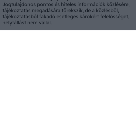
Jogtulajdonos pontos és hiteles információk közlésére,
tájékoztatás megadására törekszik, de a közlésből,
tájékoztatásból fakadó esetleges károkért felelősséget,
helytállást nem vállal.