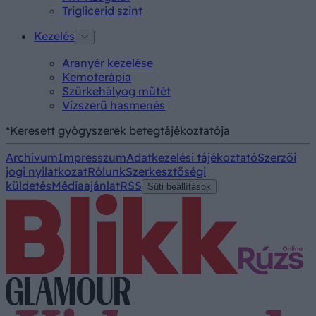
Triglicerid szint
Kezelés
Aranyér kezelése
Kemoterápia
Szürkehályog műtét
Vízszerű hasmenés
*Keresett gyógyszerek betegtájékoztatója
Archívum
Impresszum
Adatkezelési tájékoztató
Szerzői
jogi nyilatkozat
Rólunk
Szerkesztőségi
küldetés
Médiaajánlat
RSS
Süti beállítások