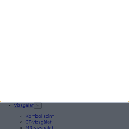
Kötőhártya-gyulladás
Endometriózis
Pikkelysömör
Pajzsmirigy alulműködés
Gyógyszerkereső*
Aspirin Protect 100 mg tabletta
Neo Citran por felnőttnek 14 db
Magne B6 bevont tabletta 100 db
Rubophen 500 mg tabletta 20 db
Tünet
Lepkehimlő tünetei
Szamárköhögés tünetei
Skarlát tünetei
Alacsony vérnyomás
Vizsgálat
Kortizol szint
CT-vizsgálat
MR-vizsgálat