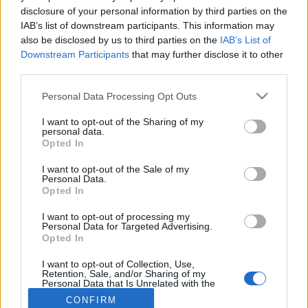
MR-vizsgálat
disclosure of your personal information by third parties on the
Triglicerid szint
IAB’s list of downstream participants. This information may
LDL-koleszterin
also be disclosed by us to third parties on the
IAB’s List of
Magas CRP
Mammográfia
Downstream Participants
that may further disclose it to other
EKG
third parties.
Összes Vizsgálat
Please note that this website/app uses one or more Google
Kezelés
Personal Data Processing Opt Outs
services and may gather and store information including but
Aranyér kezelése
not limited to your visit or usage behaviour. You may click to
I want to opt-out of the Sharing of my
Kemoterápia
personal data.
grant or deny consent to Google and its third-party tags to
Szürkehályog műtét
Opted In
Vízszerű hasmenés
use your data for below specified purposes in below Google
Afta kezelése
consent section.
I want to opt-out of the Sale of my
Dagadt boka kezelése
Personal Data.
Opted In
Napallergia kezelése
Fülgyulladás kezelése
I want to opt-out of processing my
Összes Kezelés
Personal Data for Targeted Advertising.
Életmódváltás
Opted In
Kutatás
I want to opt-out of Collection, Use,
Retention, Sale, and/or Sharing of my
Personal Data that Is Unrelated with the
Purposes for which it was collected.
CONFIRM
Opted Out