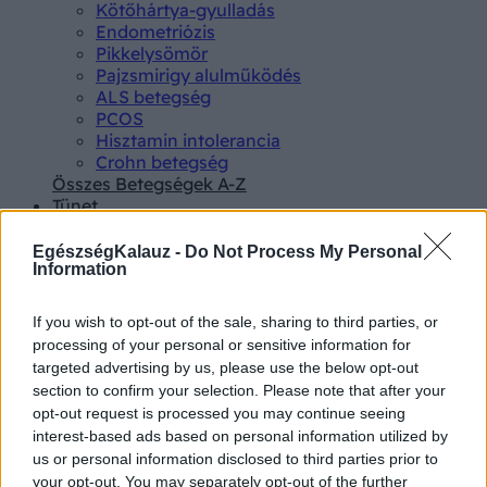
Kötőhártya-gyulladás
Endometriózis
Pikkelysömör
Pajzsmirigy alulműködés
ALS betegség
PCOS
Hisztamin intolerancia
Crohn betegség
Összes Betegségek A-Z
Tünet
Lepkehimlő tünetei
Szamárköhögés tünetei
EgészségKalauz -
Do Not Process My Personal
Skarlát tünetei
Information
Alacsony vérnyomás
Csalánkiütés
If you wish to opt-out of the sale, sharing to third parties, or
Magas vérnyomás
processing of your personal or sensitive information for
ADHD tünetei
targeted advertising by us, please use the below opt-out
Magas koleszterin
section to confirm your selection. Please note that after your
Összes Tünet
opt-out request is processed you may continue seeing
Vizsgálat
interest-based ads based on personal information utilized by
Kortizol szint
us or personal information disclosed to third parties prior to
CT-vizsgálat
your opt-out. You may separately opt-out of the further