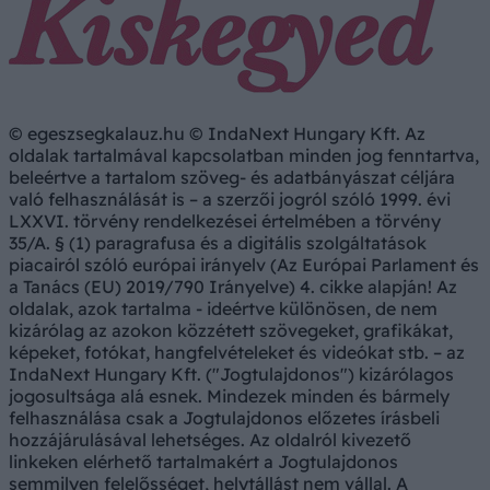
© egeszsegkalauz.hu © IndaNext Hungary Kft. Az
oldalak tartalmával kapcsolatban minden jog fenntartva,
beleértve a tartalom szöveg- és adatbányászat céljára
való felhasználását is – a szerzői jogról szóló 1999. évi
LXXVI. törvény rendelkezései értelmében a törvény
35/A. § (1) paragrafusa és a digitális szolgáltatások
piacairól szóló európai irányelv (Az Európai Parlament és
a Tanács (EU) 2019/790 Irányelve) 4. cikke alapján! Az
oldalak, azok tartalma - ideértve különösen, de nem
kizárólag az azokon közzétett szövegeket, grafikákat,
képeket, fotókat, hangfelvételeket és videókat stb. – az
IndaNext Hungary Kft. ("Jogtulajdonos") kizárólagos
jogosultsága alá esnek. Mindezek minden és bármely
felhasználása csak a Jogtulajdonos előzetes írásbeli
hozzájárulásával lehetséges. Az oldalról kivezető
linkeken elérhető tartalmakért a Jogtulajdonos
semmilyen felelősséget, helytállást nem vállal. A