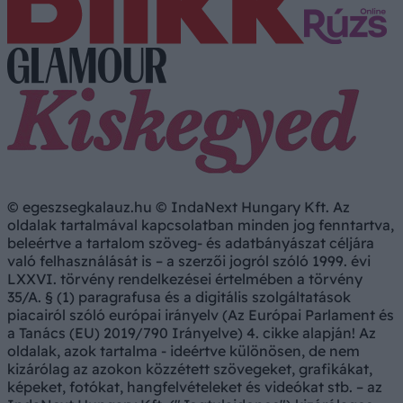
© egeszsegkalauz.hu © IndaNext Hungary Kft. Az
oldalak tartalmával kapcsolatban minden jog fenntartva,
beleértve a tartalom szöveg- és adatbányászat céljára
való felhasználását is – a szerzői jogról szóló 1999. évi
LXXVI. törvény rendelkezései értelmében a törvény
35/A. § (1) paragrafusa és a digitális szolgáltatások
piacairól szóló európai irányelv (Az Európai Parlament és
a Tanács (EU) 2019/790 Irányelve) 4. cikke alapján! Az
oldalak, azok tartalma - ideértve különösen, de nem
kizárólag az azokon közzétett szövegeket, grafikákat,
képeket, fotókat, hangfelvételeket és videókat stb. – az