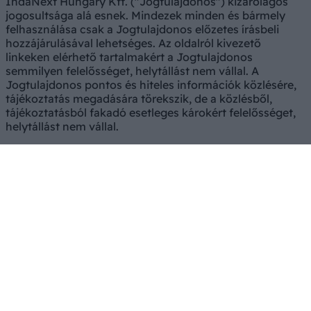
IndaNext Hungary Kft. ("Jogtulajdonos") kizárólagos
jogosultsága alá esnek. Mindezek minden és bármely
felhasználása csak a Jogtulajdonos előzetes írásbeli
hozzájárulásával lehetséges. Az oldalról kivezető
linkeken elérhető tartalmakért a Jogtulajdonos
semmilyen felelősséget, helytállást nem vállal. A
Jogtulajdonos pontos és hiteles információk közlésére,
tájékoztatás megadására törekszik, de a közlésből,
tájékoztatásból fakadó esetleges károkért felelősséget,
helytállást nem vállal.