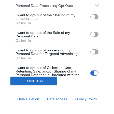
MR-vizsgálat
Please note that this website/app uses one or more Google
Triglicerid szint
Personal Data Processing Opt Outs
services and may gather and store information including but
LDL-koleszterin
Magas CRP
not limited to your visit or usage behaviour. You may click to
I want to opt-out of the Sharing of my
personal data.
Mammográfia
grant or deny consent to Google and its third-party tags to
Opted In
EKG
use your data for below specified purposes in below Google
Összes Vizsgálat
consent section.
I want to opt-out of the Sale of my
Kezelés
Personal Data.
Aranyér kezelése
Opted In
Kemoterápia
I want to opt-out of processing my
Szürkehályog műtét
Personal Data for Targeted Advertising.
Vízszerű hasmenés
Opted In
Afta kezelése
Dagadt boka kezelése
I want to opt-out of Collection, Use,
Napallergia kezelése
Retention, Sale, and/or Sharing of my
Personal Data that Is Unrelated with the
Fülgyulladás kezelése
Purposes for which it was collected.
Összes Kezelés
CONFIRM
Opted Out
Életmódváltás
Kutatás
Google consents
Data Deletion
Data Access
Privacy Policy
I want to allow Google to enable storage
related to advertising like cookies on web or
device identifiers in apps.