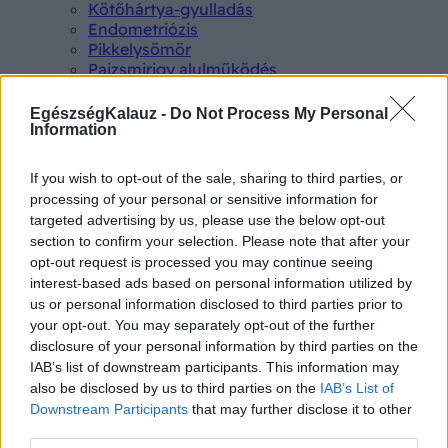
Kötőhártya-gyulladás
Endometriózis
Pikkelysömör
Pajzsmirigy alulműködés
ALS betegség
PCOS
EgészségKalauz -
Do Not Process My Personal
Hisztamin intolerancia
Information
Crohn betegség
Összes Betegségek A-Z
If you wish to opt-out of the sale, sharing to third parties, or
Tünet
processing of your personal or sensitive information for
Lepkehimlő tünetei
targeted advertising by us, please use the below opt-out
Szamárköhögés tünetei
section to confirm your selection. Please note that after your
Skarlát tünetei
opt-out request is processed you may continue seeing
Alacsony vérnyomás
interest-based ads based on personal information utilized by
Csalánkiütés
us or personal information disclosed to third parties prior to
Magas vérnyomás
your opt-out. You may separately opt-out of the further
ADHD tünetei
disclosure of your personal information by third parties on the
Magas koleszterin
Összes Tünet
IAB’s list of downstream participants. This information may
Vizsgálat
also be disclosed by us to third parties on the
IAB’s List of
Kortizol szint
Downstream Participants
that may further disclose it to other
CT-vizsgálat
third parties.