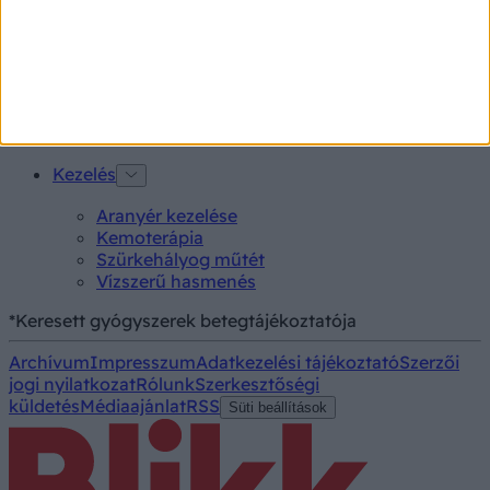
Vizsgálat
Kortizol szint
CT-vizsgálat
MR-vizsgálat
Triglicerid szint
Kezelés
Aranyér kezelése
Kemoterápia
Szürkehályog műtét
Vízszerű hasmenés
*Keresett gyógyszerek betegtájékoztatója
Archívum
Impresszum
Adatkezelési tájékoztató
Szerzői
jogi nyilatkozat
Rólunk
Szerkesztőségi
küldetés
Médiaajánlat
RSS
Süti beállítások