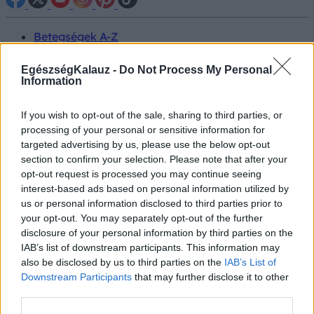
Betegségek A-Z
Tünet
Vizsgálat
EgészségKalauz -
Do Not Process My Personal
Kezelés
Information
Életmódváltás
Kutatás
If you wish to opt-out of the sale, sharing to third parties, or
Prevenció
processing of your personal or sensitive information for
Hírek
targeted advertising by us, please use the below opt-out
Videók
section to confirm your selection. Please note that after your
Kisállatok egészsége
opt-out request is processed you may continue seeing
interest-based ads based on personal information utilized by
#allergia
#influenza
#cukorbetegség
us or personal information disclosed to third parties prior to
#orvosmeteorológia
#vérnyomás
#stroke
#rákbetegség
your opt-out. You may separately opt-out of the further
#pajzsmirigy
#reflux
#ekcéma
#herpesz
disclosure of your personal information by third parties on the
Regisztráció
IAB’s list of downstream participants. This information may
also be disclosed by us to third parties on the
IAB’s List of
Downstream Participants
that may further disclose it to other
third parties.
Rákbetegség