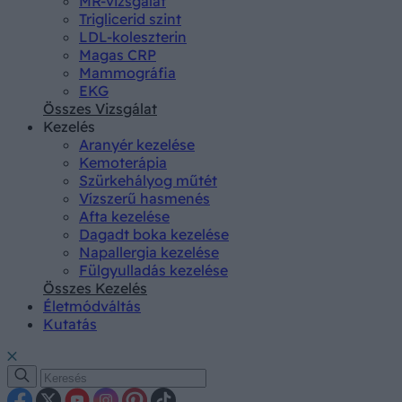
MR-vizsgálat
Triglicerid szint
LDL-koleszterin
Magas CRP
Mammográfia
EKG
Összes Vizsgálat
Kezelés
Aranyér kezelése
Kemoterápia
Szürkehályog műtét
Vízszerű hasmenés
Afta kezelése
Dagadt boka kezelése
Napallergia kezelése
Fülgyulladás kezelése
Összes Kezelés
Életmódváltás
Kutatás