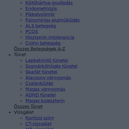
Kötőhártya-gyulladás
Endometriózis
Pikkelysömör
Pajzsmirigy alulműködés
ALS betegség
PCOS
Hisztamin intolerancia
Crohn betegség
Összes Betegségek A-Z
Tünet
Lepkehimlő tünetei
Szamárköhögés tünetei
Skarlát tünetei
Alacsony vérnyomás
Csalánkiütés
Magas vérnyomás
ADHD tünetei
Magas koleszterin
Összes Tünet
Vizsgálat
Kortizol szint
CT-vizsgálat