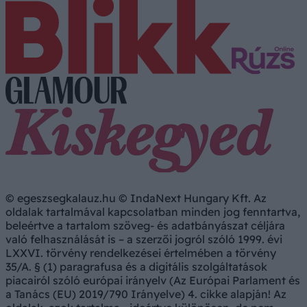
© egeszsegkalauz.hu © IndaNext Hungary Kft. Az
oldalak tartalmával kapcsolatban minden jog fenntartva,
beleértve a tartalom szöveg- és adatbányászat céljára
való felhasználását is – a szerzői jogról szóló 1999. évi
LXXVI. törvény rendelkezései értelmében a törvény
35/A. § (1) paragrafusa és a digitális szolgáltatások
piacairól szóló európai irányelv (Az Európai Parlament és
a Tanács (EU) 2019/790 Irányelve) 4. cikke alapján! Az