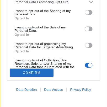
Please note that this website/app uses one or more Google
Personal Data Processing Opt Outs
services and may gather and store information including but
Rákbetegség
not limited to your visit or usage behaviour. You may click to
I want to opt-out of the Sharing of my
personal data.
grant or deny consent to Google and its third-party tags to
Opted In
use your data for below specified purposes in below Google
consent section.
I want to opt-out of the Sale of my
Personal Data.
Opted In
I want to opt-out of processing my
Personal Data for Targeted Advertising.
Opted In
I want to opt-out of Collection, Use,
Retention, Sale, and/or Sharing of my
Personal Data that Is Unrelated with the
Purposes for which it was collected.
CONFIRM
Opted Out
Google consents
Data Deletion
Data Access
Privacy Policy
I want to allow Google to enable storage
related to advertising like cookies on web or
device identifiers in apps.