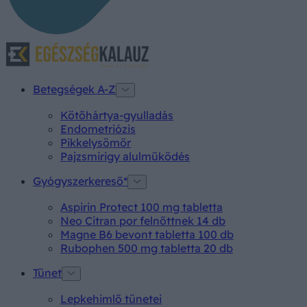
Betegségek A-Z
Kötőhártya-gyulladás
Endometriózis
Pikkelysömör
Pajzsmirigy alulműködés
Gyógyszerkereső*
Aspirin Protect 100 mg tabletta
Neo Citran por felnőttnek 14 db
Magne B6 bevont tabletta 100 db
Rubophen 500 mg tabletta 20 db
Tünet
Lepkehimlő tünetei