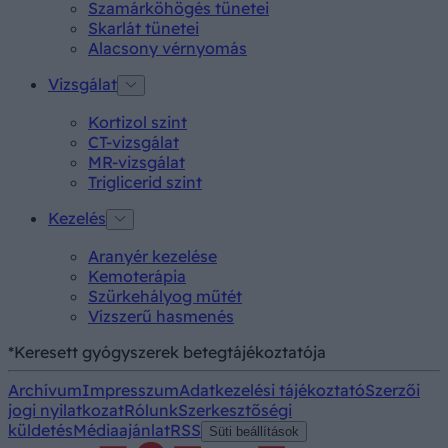
Szamárköhögés tünetei
Skarlát tünetei
Alacsony vérnyomás
Vizsgálat
Kortizol szint
CT-vizsgálat
MR-vizsgálat
Triglicerid szint
Kezelés
Aranyér kezelése
Kemoterápia
Szürkehályog műtét
Vízszerű hasmenés
*Keresett gyógyszerek betegtájékoztatója
Archívum
Impresszum
Adatkezelési tájékoztató
Szerzői
jogi nyilatkozat
Rólunk
Szerkesztőségi
küldetés
Médiaajánlat
RSS
Süti beállítások