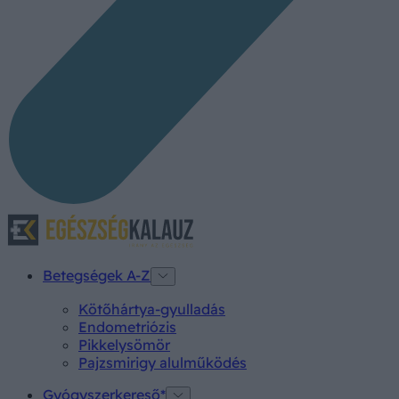
Betegségek A-Z
Kötőhártya-gyulladás
Endometriózis
Pikkelysömör
Pajzsmirigy alulműködés
Gyógyszerkereső*