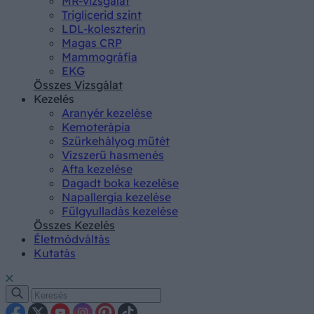
MR-vizsgálat
Triglicerid szint
LDL-koleszterin
Magas CRP
Mammográfia
EKG
Összes Vizsgálat
Kezelés
Aranyér kezelése
Kemoterápia
Szürkehályog műtét
Vízszerű hasmenés
Afta kezelése
Dagadt boka kezelése
Napallergia kezelése
Fülgyulladás kezelése
Összes Kezelés
Életmódváltás
Kutatás