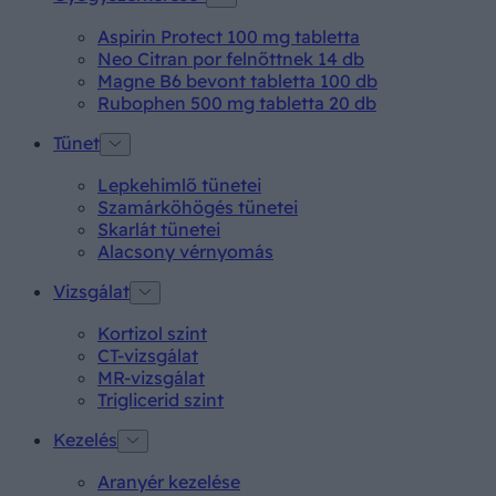
Aspirin Protect 100 mg tabletta
Neo Citran por felnőttnek 14 db
Magne B6 bevont tabletta 100 db
Rubophen 500 mg tabletta 20 db
Tünet
Lepkehimlő tünetei
Szamárköhögés tünetei
Skarlát tünetei
Alacsony vérnyomás
Vizsgálat
Kortizol szint
CT-vizsgálat
MR-vizsgálat
Triglicerid szint
Kezelés
Aranyér kezelése