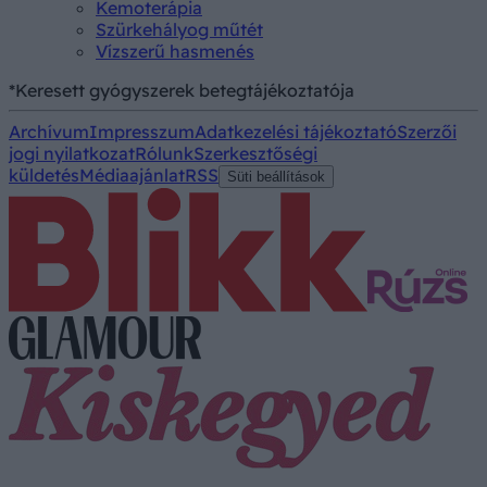
Kemoterápia
Szürkehályog műtét
Vízszerű hasmenés
*Keresett gyógyszerek betegtájékoztatója
Archívum
Impresszum
Adatkezelési tájékoztató
Szerzői
jogi nyilatkozat
Rólunk
Szerkesztőségi
küldetés
Médiaajánlat
RSS
Süti beállítások