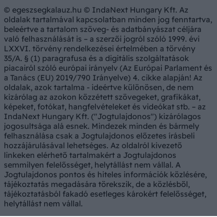
© egeszsegkalauz.hu © IndaNext Hungary Kft. Az
oldalak tartalmával kapcsolatban minden jog fenntartva,
beleértve a tartalom szöveg- és adatbányászat céljára
való felhasználását is – a szerzői jogról szóló 1999. évi
LXXVI. törvény rendelkezései értelmében a törvény
35/A. § (1) paragrafusa és a digitális szolgáltatások
piacairól szóló európai irányelv (Az Európai Parlament és
a Tanács (EU) 2019/790 Irányelve) 4. cikke alapján! Az
oldalak, azok tartalma - ideértve különösen, de nem
kizárólag az azokon közzétett szövegeket, grafikákat,
képeket, fotókat, hangfelvételeket és videókat stb. – az
IndaNext Hungary Kft. ("Jogtulajdonos") kizárólagos
jogosultsága alá esnek. Mindezek minden és bármely
felhasználása csak a Jogtulajdonos előzetes írásbeli
hozzájárulásával lehetséges. Az oldalról kivezető
linkeken elérhető tartalmakért a Jogtulajdonos
semmilyen felelősséget, helytállást nem vállal. A
Jogtulajdonos pontos és hiteles információk közlésére,
tájékoztatás megadására törekszik, de a közlésből,
tájékoztatásból fakadó esetleges károkért felelősséget,
helytállást nem vállal.