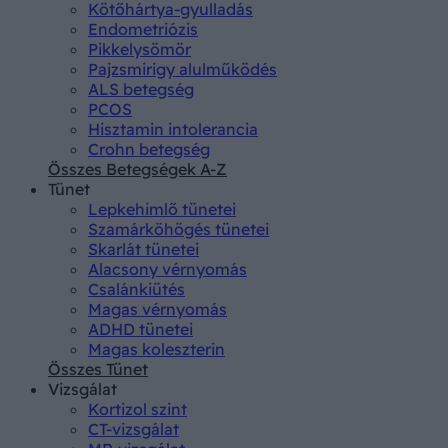
Kötőhártya-gyulladás
Endometriózis
Pikkelysömör
Pajzsmirigy alulműködés
ALS betegség
PCOS
Hisztamin intolerancia
Crohn betegség
Összes Betegségek A-Z
Tünet
Lepkehimlő tünetei
Szamárköhögés tünetei
Skarlát tünetei
Alacsony vérnyomás
Csalánkiütés
Magas vérnyomás
ADHD tünetei
Magas koleszterin
Összes Tünet
Vizsgálat
Kortizol szint
CT-vizsgálat