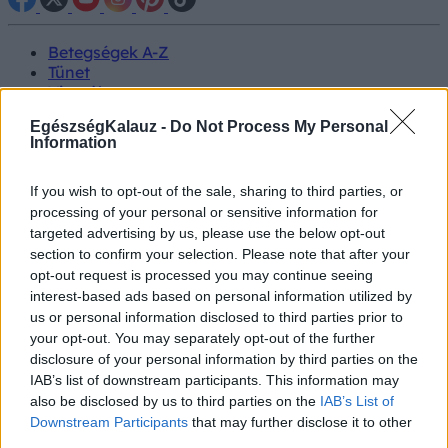
Betegségek A-Z
Tünet
Vizsgálat
Kezelés
EgészségKalauz -
Do Not Process My Personal
Életmódváltás
Information
Kutatás
Prevenció
Hírek
If you wish to opt-out of the sale, sharing to third parties, or
Videók
processing of your personal or sensitive information for
Kisállatok egészsége
targeted advertising by us, please use the below opt-out
section to confirm your selection. Please note that after your
opt-out request is processed you may continue seeing
#allergia
#influenza
#cukorbetegség
#orvosmeteorológia
#vérnyomás
#stroke
#rákbetegség
interest-based ads based on personal information utilized by
#pajzsmirigy
#reflux
#ekcéma
#herpesz
us or personal information disclosed to third parties prior to
Regisztráció
your opt-out. You may separately opt-out of the further
disclosure of your personal information by third parties on the
IAB’s list of downstream participants. This information may
also be disclosed by us to third parties on the
IAB’s List of
Downstream Participants
that may further disclose it to other
Rákbetegség
third parties.