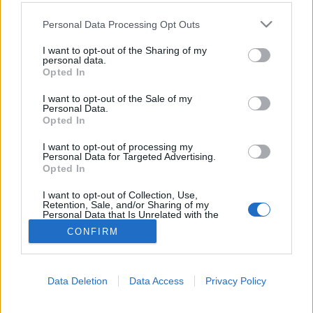
Please note that this website/app uses one or more Google
Rákbetegség
Personal Data Processing Opt Outs
services and may gather and store information including but
not limited to your visit or usage behaviour. You may click to
I want to opt-out of the Sharing of my
personal data.
grant or deny consent to Google and its third-party tags to
Opted In
use your data for below specified purposes in below Google
consent section.
I want to opt-out of the Sale of my
Personal Data.
Opted In
I want to opt-out of processing my
Personal Data for Targeted Advertising.
Opted In
I want to opt-out of Collection, Use,
Retention, Sale, and/or Sharing of my
Personal Data that Is Unrelated with the
Purposes for which it was collected.
CONFIRM
Opted Out
Google consents
Data Deletion
Data Access
Privacy Policy
I want to allow Google to enable storage
related to advertising like cookies on web or