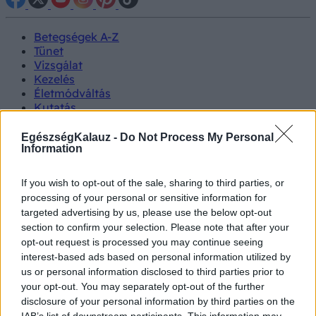
Betegségek A-Z
Tünet
Vizsgálat
Kezelés
Életmódváltás
Kutatás
Prevenció
Hírek
EgészségKalauz -
Do Not Process My Personal
Information
Videók
Kisállatok egészsége
If you wish to opt-out of the sale, sharing to third parties, or
#allergia
#influenza
#cukorbetegség
processing of your personal or sensitive information for
#orvosmeteorológia
#vérnyomás
#stroke
#rákbetegség
targeted advertising by us, please use the below opt-out
#pajzsmirigy
#reflux
#ekcéma
#herpesz
section to confirm your selection. Please note that after your
Regisztráció
opt-out request is processed you may continue seeing
interest-based ads based on personal information utilized by
us or personal information disclosed to third parties prior to
your opt-out. You may separately opt-out of the further
disclosure of your personal information by third parties on the
Rákbetegség
IAB’s list of downstream participants. This information may