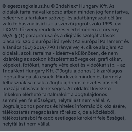
© egeszsegkalauz.hu © IndaNext Hungary Kft. Az
oldalak tartalmával kapcsolatban minden jog fenntartva,
beleértve a tartalom szöveg- és adatbányászat céljára
való felhasználását is – a szerzői jogról szóló 1999. évi
LXXVI. törvény rendelkezései értelmében a törvény
35/A. § (1) paragrafusa és a digitális szolgáltatások
piacairól szóló európai irányelv (Az Európai Parlament és
a Tanács (EU) 2019/790 Irányelve) 4. cikke alapján! Az
oldalak, azok tartalma - ideértve különösen, de nem
kizárólag az azokon közzétett szövegeket, grafikákat,
képeket, fotókat, hangfelvételeket és videókat stb. – az
IndaNext Hungary Kft. ("Jogtulajdonos") kizárólagos
jogosultsága alá esnek. Mindezek minden és bármely
felhasználása csak a Jogtulajdonos előzetes írásbeli
hozzájárulásával lehetséges. Az oldalról kivezető
linkeken elérhető tartalmakért a Jogtulajdonos
semmilyen felelősséget, helytállást nem vállal. A
Jogtulajdonos pontos és hiteles információk közlésére,
tájékoztatás megadására törekszik, de a közlésből,
tájékoztatásból fakadó esetleges károkért felelősséget,
helytállást nem vállal.