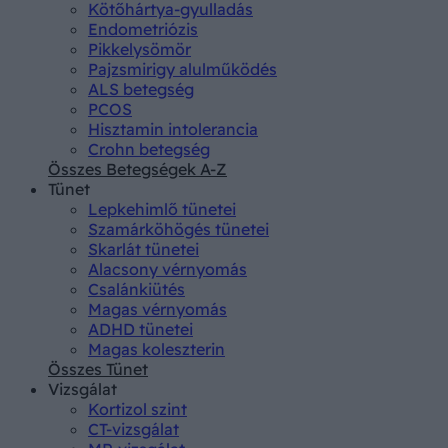
Kötőhártya-gyulladás
Endometriózis
Pikkelysömör
Pajzsmirigy alulműködés
ALS betegség
PCOS
Hisztamin intolerancia
Crohn betegség
Összes Betegségek A-Z
Tünet
Lepkehimlő tünetei
Szamárköhögés tünetei
Skarlát tünetei
Alacsony vérnyomás
Csalánkiütés
Magas vérnyomás
ADHD tünetei
Magas koleszterin
Összes Tünet
Vizsgálat
Kortizol szint
CT-vizsgálat