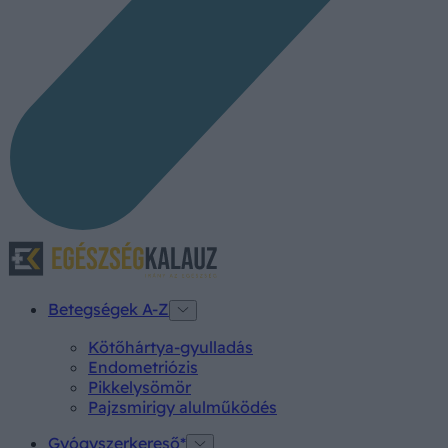
Betegségek A-Z
Kötőhártya-gyulladás
Endometriózis
Pikkelysömör
Pajzsmirigy alulműködés
Gyógyszerkereső*