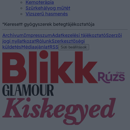
Kemoterápia
Szürkehályog műtét
Vízszerű hasmenés
*Keresett gyógyszerek betegtájékoztatója
Archívum
Impresszum
Adatkezelési tájékoztató
Szerzői
jogi nyilatkozat
Rólunk
Szerkesztőségi
küldetés
Médiaajánlat
RSS
Süti beállítások