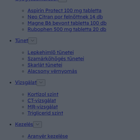
Aspirin Protect 100 mg tabletta
Neo Citran por felnőttnek 14 db
Magne B6 bevont tabletta 100 db
Rubophen 500 mg tabletta 20 db
Tünet
Lepkehimlő tünetei
Szamárköhögés tünetei
Skarlát tünetei
Alacsony vérnyomás
Vizsgálat
Kortizol szint
CT-vizsgálat
MR-vizsgálat
Triglicerid szint
Kezelés
Aranyér kezelése