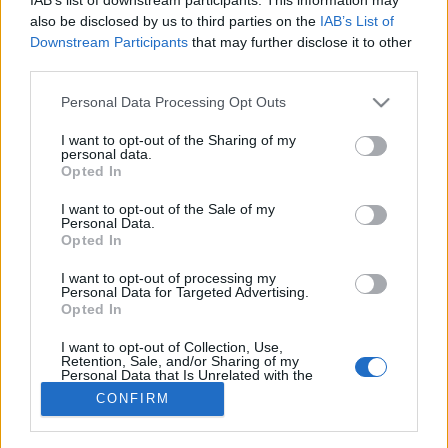
also be disclosed by us to third parties on the
IAB’s List of
Rákbetegség
Downstream Participants
that may further disclose it to other
third parties.
Please note that this website/app uses one or more Google
Personal Data Processing Opt Outs
services and may gather and store information including but
not limited to your visit or usage behaviour. You may click to
I want to opt-out of the Sharing of my
personal data.
grant or deny consent to Google and its third-party tags to
Opted In
use your data for below specified purposes in below Google
consent section.
I want to opt-out of the Sale of my
Personal Data.
Opted In
I want to opt-out of processing my
Personal Data for Targeted Advertising.
Opted In
I want to opt-out of Collection, Use,
Retention, Sale, and/or Sharing of my
Personal Data that Is Unrelated with the
Purposes for which it was collected.
CONFIRM
Opted Out