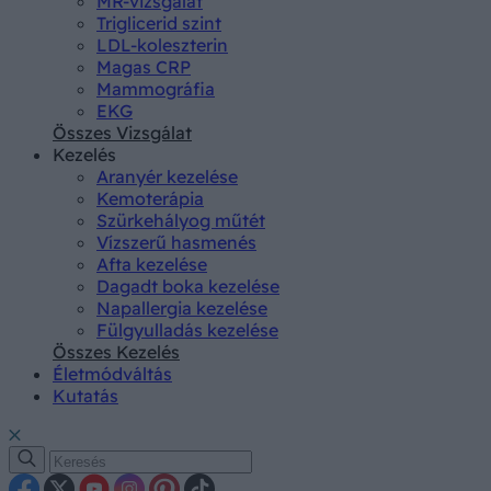
MR-vizsgálat
Triglicerid szint
LDL-koleszterin
Magas CRP
Mammográfia
EKG
Összes Vizsgálat
Kezelés
Aranyér kezelése
Kemoterápia
Szürkehályog műtét
Vízszerű hasmenés
Afta kezelése
Dagadt boka kezelése
Napallergia kezelése
Fülgyulladás kezelése
Összes Kezelés
Életmódváltás
Kutatás