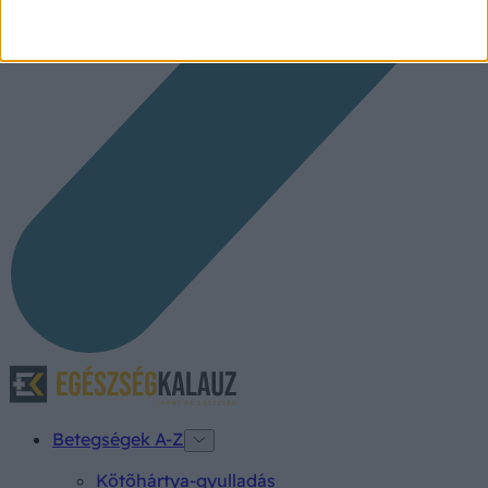
Betegségek A-Z
Kötőhártya-gyulladás