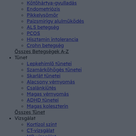
Kötőhártya-gyulladás
Endometriózis
Pikkelysömör
Pajzsmirigy alulműködés
ALS betegség
PCOS
Hisztamin intolerancia
Crohn betegség
Összes Betegségek A-Z
Tünet
Lepkehimlő tünetei
Szamárköhögés tünetei
Skarlát tünetei
Alacsony vérnyomás
Csalánkiütés
Magas vérnyomás
ADHD tünetei
Magas koleszterin
Összes Tünet
Vizsgálat
Kortizol szint
CT-vizsgálat