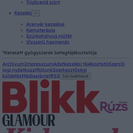
Triglicerid szint
Kezelés
Aranyér kezelése
Kemoterápia
Szürkehályog műtét
Vízszerű hasmenés
*Keresett gyógyszerek betegtájékoztatója
Archívum
Impresszum
Adatkezelési tájékoztató
Szerzői
jogi nyilatkozat
Rólunk
Szerkesztőségi
küldetés
Médiaajánlat
RSS
Süti beállítások