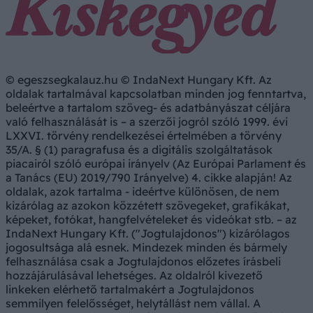
© egeszsegkalauz.hu © IndaNext Hungary Kft. Az
oldalak tartalmával kapcsolatban minden jog fenntartva,
beleértve a tartalom szöveg- és adatbányászat céljára
való felhasználását is – a szerzői jogról szóló 1999. évi
LXXVI. törvény rendelkezései értelmében a törvény
35/A. § (1) paragrafusa és a digitális szolgáltatások
piacairól szóló európai irányelv (Az Európai Parlament és
a Tanács (EU) 2019/790 Irányelve) 4. cikke alapján! Az
oldalak, azok tartalma - ideértve különösen, de nem
kizárólag az azokon közzétett szövegeket, grafikákat,
képeket, fotókat, hangfelvételeket és videókat stb. – az
IndaNext Hungary Kft. ("Jogtulajdonos") kizárólagos
jogosultsága alá esnek. Mindezek minden és bármely
felhasználása csak a Jogtulajdonos előzetes írásbeli
hozzájárulásával lehetséges. Az oldalról kivezető
linkeken elérhető tartalmakért a Jogtulajdonos
semmilyen felelősséget, helytállást nem vállal. A