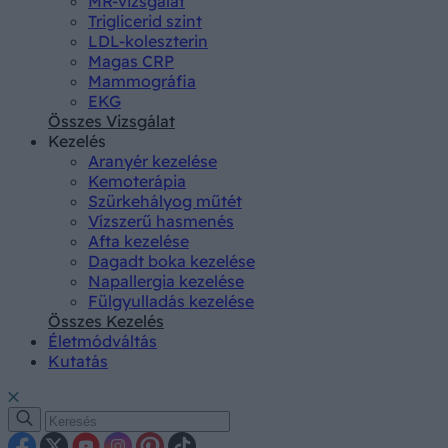
MR-vizsgálat
Triglicerid szint
LDL-koleszterin
Magas CRP
Mammográfia
EKG
Összes Vizsgálat
Kezelés
Aranyér kezelése
Kemoterápia
Szürkehályog műtét
Vízszerű hasmenés
Afta kezelése
Dagadt boka kezelése
Napallergia kezelése
Fülgyulladás kezelése
Összes Kezelés
Életmódváltás
Kutatás