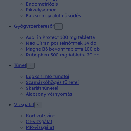
Endometriózis
Pikkelysömör
Pajzsmirigy alulműködés
Gyógyszerkereső*
Aspirin Protect 100 mg tabletta
Neo Citran por felnőttnek 14 db
Magne B6 bevont tabletta 100 db
Rubophen 500 mg tabletta 20 db
Tünet
Lepkehimlő tünetei
Szamárköhögés tünetei
Skarlát tünetei
Alacsony vérnyomás
Vizsgálat
Kortizol szint
CT-vizsgálat
MR-vizsgálat