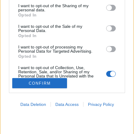
not limited to your visit or usage behaviour. You may click to
I want to opt-out of the Sharing of my
Strandolás
personal data.
grant or deny consent to Google and its third-party tags to
Opted In
use your data for below specified purposes in below Google
consent section.
I want to opt-out of the Sale of my
Personal Data.
Opted In
I want to opt-out of processing my
Personal Data for Targeted Advertising.
Opted In
I want to opt-out of Collection, Use,
Retention, Sale, and/or Sharing of my
Personal Data that Is Unrelated with the
Purposes for which it was collected.
CONFIRM
Opted Out
Google consents
Data Deletion
Data Access
Privacy Policy
I want to allow Google to enable storage
related to advertising like cookies on web or
device identifiers in apps.
I want to allow my user data to be sent to