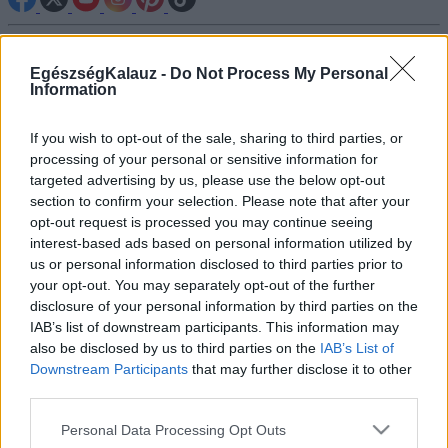
Betegségek A-Z
Tünet
EgészségKalauz -
Do Not Process My Personal
Information
Vizsgálat
Kezelés
Életmódváltás
If you wish to opt-out of the sale, sharing to third parties, or
Kutatás
processing of your personal or sensitive information for
Prevenció
targeted advertising by us, please use the below opt-out
Hírek
section to confirm your selection. Please note that after your
Videók
opt-out request is processed you may continue seeing
Kisállatok egészsége
interest-based ads based on personal information utilized by
us or personal information disclosed to third parties prior to
#allergia
#influenza
#cukorbetegség
your opt-out. You may separately opt-out of the further
#orvosmeteorológia
#vérnyomás
#stroke
#rákbetegség
disclosure of your personal information by third parties on the
#pajzsmirigy
#reflux
#ekcéma
#herpesz
IAB’s list of downstream participants. This information may
Regisztráció
also be disclosed by us to third parties on the
IAB’s List of
Downstream Participants
that may further disclose it to other
third parties.
Please note that this website/app uses one or more Google
Personal Data Processing Opt Outs
Strandolás
services and may gather and store information including but