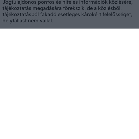
Jogtulajdonos pontos és hiteles információk közlésére,
tájékoztatás megadására törekszik, de a közlésből,
tájékoztatásból fakadó esetleges károkért felelősséget,
helytállást nem vállal.