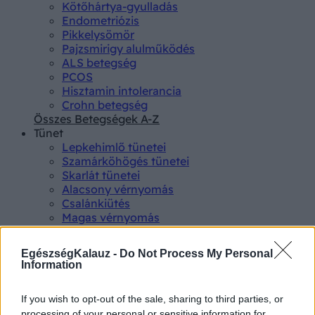
Kötőhártya-gyulladás
Endometriózis
Pikkelysömör
Pajzsmirigy alulműködés
ALS betegség
PCOS
Hisztamin intolerancia
Crohn betegség
Összes Betegségek A-Z
Tünet
Lepkehimlő tünetei
Szamárköhögés tünetei
Skarlát tünetei
Alacsony vérnyomás
Csalánkiütés
Magas vérnyomás
ADHD tünetei
Magas koleszterin
EgészségKalauz -
Do Not Process My Personal
Összes Tünet
Information
Vizsgálat
Kortizol szint
If you wish to opt-out of the sale, sharing to third parties, or
CT-vizsgálat
processing of your personal or sensitive information for