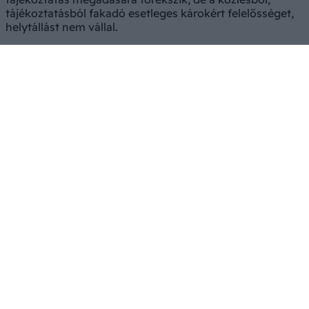
tájékoztatásból fakadó esetleges károkért felelősséget,
helytállást nem vállal.