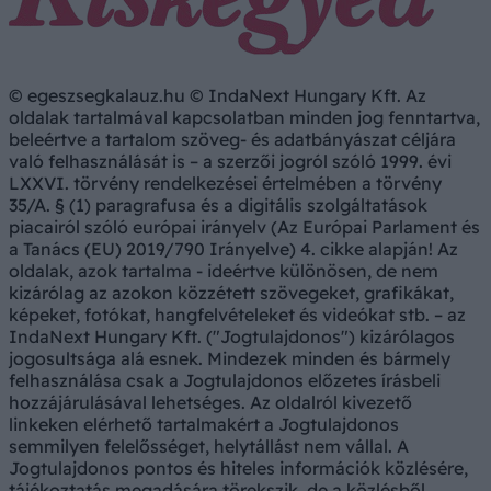
© egeszsegkalauz.hu © IndaNext Hungary Kft. Az
oldalak tartalmával kapcsolatban minden jog fenntartva,
beleértve a tartalom szöveg- és adatbányászat céljára
való felhasználását is – a szerzői jogról szóló 1999. évi
LXXVI. törvény rendelkezései értelmében a törvény
35/A. § (1) paragrafusa és a digitális szolgáltatások
piacairól szóló európai irányelv (Az Európai Parlament és
a Tanács (EU) 2019/790 Irányelve) 4. cikke alapján! Az
oldalak, azok tartalma - ideértve különösen, de nem
kizárólag az azokon közzétett szövegeket, grafikákat,
képeket, fotókat, hangfelvételeket és videókat stb. – az
IndaNext Hungary Kft. ("Jogtulajdonos") kizárólagos
jogosultsága alá esnek. Mindezek minden és bármely
felhasználása csak a Jogtulajdonos előzetes írásbeli
hozzájárulásával lehetséges. Az oldalról kivezető
linkeken elérhető tartalmakért a Jogtulajdonos
semmilyen felelősséget, helytállást nem vállal. A
Jogtulajdonos pontos és hiteles információk közlésére,
tájékoztatás megadására törekszik, de a közlésből,