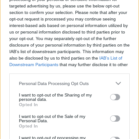
MR-vizsgálat
Triglicerid szint
targeted advertising by us, please use the below opt-out
LDL-koleszterin
section to confirm your selection. Please note that after your
Magas CRP
opt-out request is processed you may continue seeing
Mammográfia
interest-based ads based on personal information utilized by
EKG
us or personal information disclosed to third parties prior to
Összes Vizsgálat
your opt-out. You may separately opt-out of the further
Kezelés
disclosure of your personal information by third parties on the
Aranyér kezelése
IAB’s list of downstream participants. This information may
Kemoterápia
also be disclosed by us to third parties on the
IAB’s List of
Szürkehályog műtét
Downstream Participants
that may further disclose it to other
Vízszerű hasmenés
third parties.
Afta kezelése
Dagadt boka kezelése
Please note that this website/app uses one or more Google
Personal Data Processing Opt Outs
Napallergia kezelése
services and may gather and store information including but
Fülgyulladás kezelése
not limited to your visit or usage behaviour. You may click to
I want to opt-out of the Sharing of my
Összes Kezelés
personal data.
grant or deny consent to Google and its third-party tags to
Opted In
Életmódváltás
use your data for below specified purposes in below Google
Kutatás
consent section.
I want to opt-out of the Sale of my
Personal Data.
Opted In
I want to opt-out of processing my