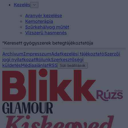
Kezelés
Aranyér kezelése
Kemoterápia
Szürkehályog műtét
Vízszerű hasmenés
*Keresett gyógyszerek betegtájékoztatója
Archívum
Impresszum
Adatkezelési tájékoztató
Szerzői
jogi nyilatkozat
Rólunk
Szerkesztőségi
küldetés
Médiaajánlat
RSS
Süti beállítások