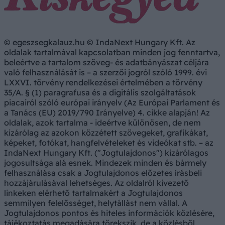
© egeszsegkalauz.hu © IndaNext Hungary Kft. Az
oldalak tartalmával kapcsolatban minden jog fenntartva,
beleértve a tartalom szöveg- és adatbányászat céljára
való felhasználását is – a szerzői jogról szóló 1999. évi
LXXVI. törvény rendelkezései értelmében a törvény
35/A. § (1) paragrafusa és a digitális szolgáltatások
piacairól szóló európai irányelv (Az Európai Parlament és
a Tanács (EU) 2019/790 Irányelve) 4. cikke alapján! Az
oldalak, azok tartalma - ideértve különösen, de nem
kizárólag az azokon közzétett szövegeket, grafikákat,
képeket, fotókat, hangfelvételeket és videókat stb. – az
IndaNext Hungary Kft. ("Jogtulajdonos") kizárólagos
jogosultsága alá esnek. Mindezek minden és bármely
felhasználása csak a Jogtulajdonos előzetes írásbeli
hozzájárulásával lehetséges. Az oldalról kivezető
linkeken elérhető tartalmakért a Jogtulajdonos
semmilyen felelősséget, helytállást nem vállal. A
Jogtulajdonos pontos és hiteles információk közlésére,
tájékoztatás megadására törekszik, de a közlésből,