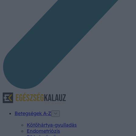
Betegségek A-Z
Kötőhártya-gyulladás
Endometriózis