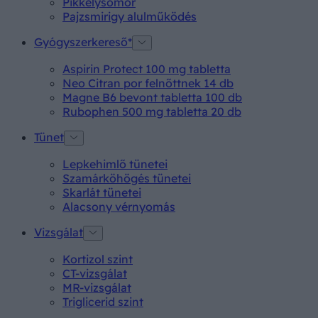
Pikkelysömör
Pajzsmirigy alulműködés
Gyógyszerkereső*
Aspirin Protect 100 mg tabletta
Neo Citran por felnőttnek 14 db
Magne B6 bevont tabletta 100 db
Rubophen 500 mg tabletta 20 db
Tünet
Lepkehimlő tünetei
Szamárköhögés tünetei
Skarlát tünetei
Alacsony vérnyomás
Vizsgálat
Kortizol szint
CT-vizsgálat
MR-vizsgálat
Triglicerid szint