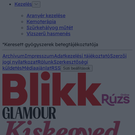
Kezelés
Aranyér kezelése
Kemoterápia
Szürkehályog műtét
Vízszerű hasmenés
*Keresett gyógyszerek betegtájékoztatója
Archívum
Impresszum
Adatkezelési tájékoztató
Szerzői
jogi nyilatkozat
Rólunk
Szerkesztőségi
küldetés
Médiaajánlat
RSS
Süti beállítások