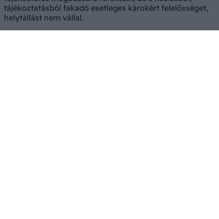
tájékoztatásból fakadó esetleges károkért felelősséget,
helytállást nem vállal.