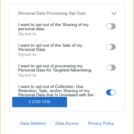
third parties.
Szájüreg
Please note that this website/app uses one or more Google
Personal Data Processing Opt Outs
services and may gather and store information including but
not limited to your visit or usage behaviour. You may click to
I want to opt-out of the Sharing of my
personal data.
grant or deny consent to Google and its third-party tags to
Opted In
use your data for below specified purposes in below Google
consent section.
I want to opt-out of the Sale of my
Personal Data.
Opted In
I want to opt-out of processing my
Personal Data for Targeted Advertising.
Opted In
I want to opt-out of Collection, Use,
Retention, Sale, and/or Sharing of my
Personal Data that Is Unrelated with the
Purposes for which it was collected.
CONFIRM
Opted Out
Google consents
Data Deletion
Data Access
Privacy Policy
I want to allow Google to enable storage
related to advertising like cookies on web or