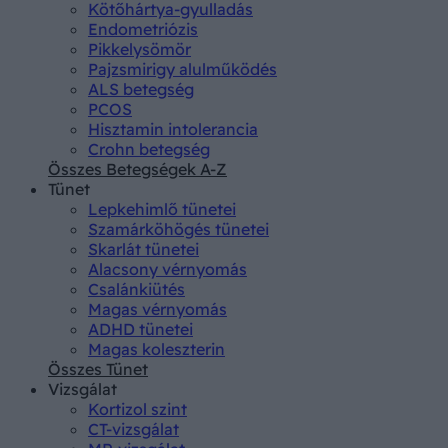
Kötőhártya-gyulladás
Endometriózis
Pikkelysömör
Pajzsmirigy alulműködés
ALS betegség
PCOS
Hisztamin intolerancia
Crohn betegség
Összes Betegségek A-Z
Tünet
Lepkehimlő tünetei
Szamárköhögés tünetei
Skarlát tünetei
Alacsony vérnyomás
Csalánkiütés
Magas vérnyomás
ADHD tünetei
Magas koleszterin
Összes Tünet
Vizsgálat
Kortizol szint
CT-vizsgálat