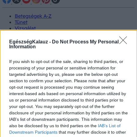
Betegségek A-Z
Tünet
Vizsgálat
Kezelés
Életmódváltás
EgészségKalauz -
Do Not Process My Personal
Kutatás
Information
Prevenció
Hírek
If you wish to opt-out of the sale, sharing to third parties, or
Videók
processing of your personal or sensitive information for
Kisállatok egészsége
targeted advertising by us, please use the below opt-out
section to confirm your selection. Please note that after your
#allergia
#influenza
#cukorbetegség
opt-out request is processed you may continue seeing
#orvosmeteorológia
#vérnyomás
#stroke
#rákbetegség
interest-based ads based on personal information utilized by
#pajzsmirigy
#reflux
#ekcéma
#herpesz
us or personal information disclosed to third parties prior to
Regisztráció
your opt-out. You may separately opt-out of the further
disclosure of your personal information by third parties on the
IAB’s list of downstream participants. This information may
also be disclosed by us to third parties on the
IAB’s List of
Downstream Participants
that may further disclose it to other
Szájüreg