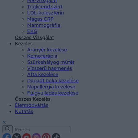
MR-vizsgálat
Triglicerid szint
LDL-koleszterin
Magas CRP
Mammográfia
EKG
Összes Vizsgálat
Kezelés
Aranyér kezelése
Kemoterápia
Szürkehályog műtét
Vízszerű hasmenés
Afta kezelése
Dagadt boka kezelése
Napallergia kezelése
Fülgyulladás kezelése
Összes Kezelés
Életmódváltás
Kutatás