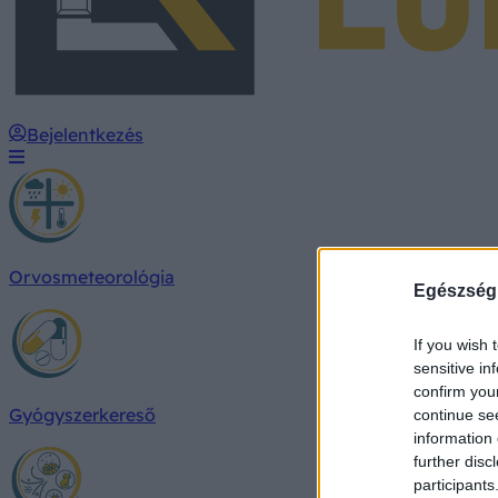
Bejelentkezés
Orvosmeteorológia
Egészség
If you wish 
sensitive in
confirm you
Gyógyszerkereső
continue se
information 
further disc
participants