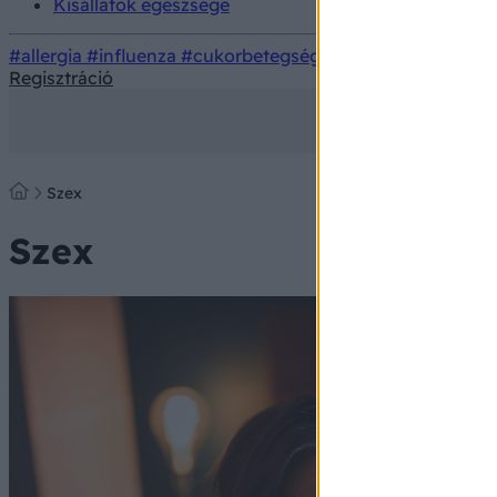
Kisállatok egészsége
#allergia
#influenza
#cukorbetegség
#orvosmeteorológi
Regisztráció
Szex
Szex