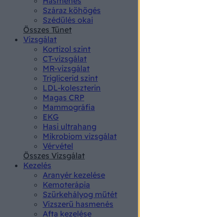
Hasmenés
authenti
Száraz köhögés
Szédülés okai
Összes Tünet
Vizsgálat
Kortizol szint
CT-vizsgálat
MR-vizsgálat
Triglicerid szint
LDL-koleszterin
Magas CRP
Mammográfia
EKG
Hasi ultrahang
Mikrobiom vizsgálat
Vérvétel
Összes Vizsgálat
Kezelés
Aranyér kezelése
Kemoterápia
Szürkehályog műtét
Vízszerű hasmenés
Afta kezelése