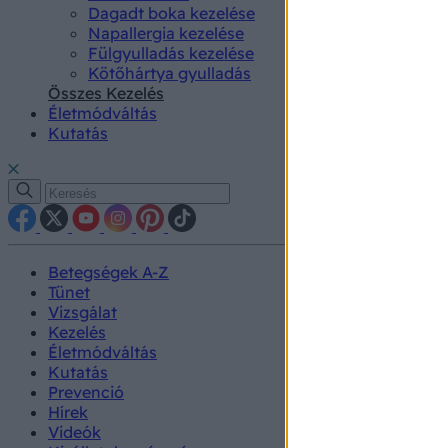
Dagadt boka kezelése
Napallergia kezelése
Fülgyulladás kezelése
Kötőhártya gyulladás
Összes Kezelés
Életmódváltás
Kutatás
Betegségek A-Z
Tünet
Vizsgálat
Kezelés
Életmódváltás
Kutatás
Prevenció
Hírek
Videók