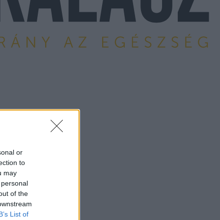
sonal or
ection to
ou may
 personal
out of the
 downstream
B’s List of