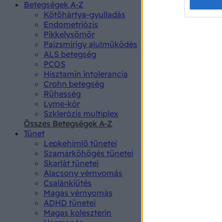
Opted 
Betegségek A-Z
Kötőhártya-gyulladás
Endometriózis
Google 
Pikkelysömör
Pajzsmirigy alulműködés
I want t
ALS betegség
web or d
PCOS
Hisztamin intolerancia
I want t
Crohn betegség
purpose
Rühesség
Lyme-kór
I want 
Szklerózis multiplex
Összes Betegségek A-Z
I want t
Tünet
web or d
Lepkehimlő tünetei
Szamárköhögés tünetei
I want t
Skarlát tünetei
or app.
Alacsony vérnyomás
Csalánkiütés
I want t
Magas vérnyomás
ADHD tünetei
Magas koleszterin
I want t