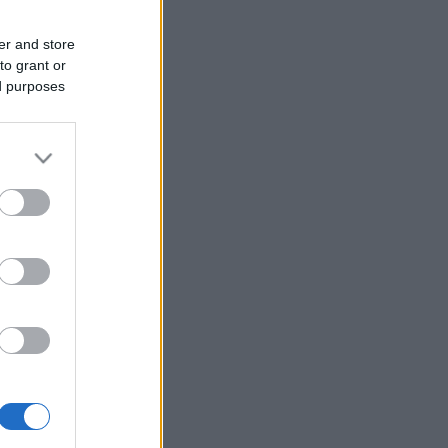
er and store
to grant or
ed purposes