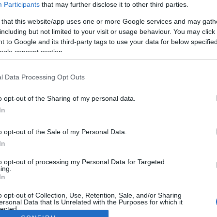
Participants
that may further disclose it to other third parties.
 that this website/app uses one or more Google services and may gath
including but not limited to your visit or usage behaviour. You may click 
 to Google and its third-party tags to use your data for below specifi
ogle consent section.
l Data Processing Opt Outs
o opt-out of the Sharing of my personal data.
In
o opt-out of the Sale of my Personal Data.
In
to opt-out of processing my Personal Data for Targeted
ing.
In
o opt-out of Collection, Use, Retention, Sale, and/or Sharing
ersonal Data that Is Unrelated with the Purposes for which it
lected.