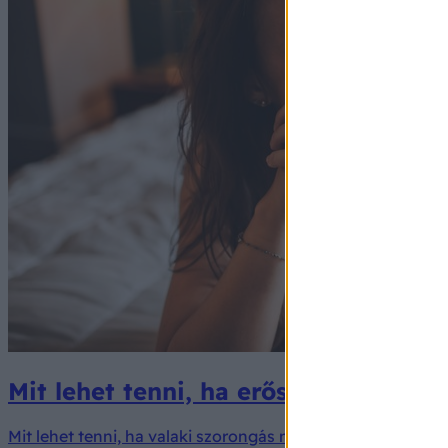
Mit lehet tenni, ha erős szorongás 
Mit lehet tenni, ha valaki szorongás miatt képtelen az or