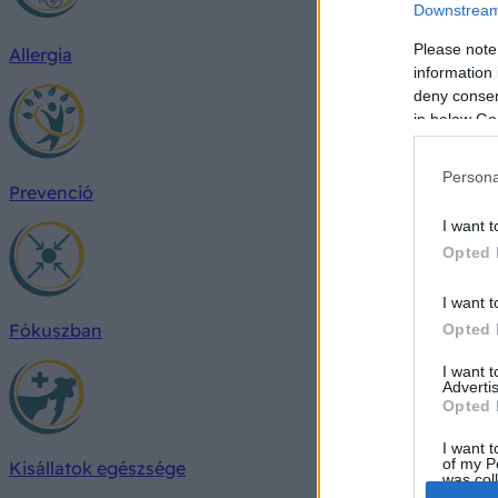
Downstream 
Please note
Allergia
information 
deny consent
in below Go
Persona
Prevenció
I want t
Opted 
I want t
Fókuszban
Opted 
I want 
Advertis
Opted 
I want t
of my P
Kisállatok egészsége
was col