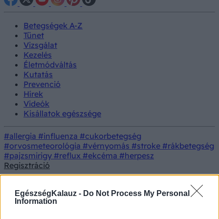
Betegségek A-Z
Tünet
Vizsgálat
Kezelés
Életmódváltás
Kutatás
Prevenció
Hírek
Videók
Kisállatok egészsége
#allergia
#influenza
#cukorbetegség
#orvosmeteorológia
#vérnyomás
#stroke
#rákbetegség
#pajzsmirigy
#reflux
#ekcéma
#herpesz
Regisztráció
18+
EgészségKalauz -
Do Not Process My Personal
Information
Felnőtt tartalom