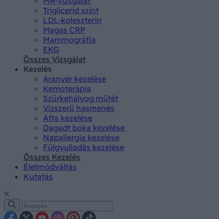
MR-vizsgálat
Triglicerid szint
LDL-koleszterin
Magas CRP
Mammográfia
EKG
Összes Vizsgálat
Kezelés
Aranyér kezelése
Kemoterápia
Szürkehályog műtét
Vízszerű hasmenés
Afta kezelése
Dagadt boka kezelése
Napallergia kezelése
Fülgyulladás kezelése
Összes Kezelés
Életmódváltás
Kutatás