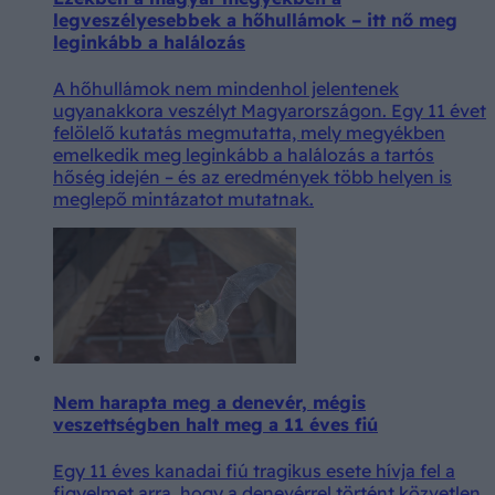
legveszélyesebbek a hőhullámok – itt nő meg
leginkább a halálozás
A hőhullámok nem mindenhol jelentenek
ugyanakkora veszélyt Magyarországon. Egy 11 évet
felölelő kutatás megmutatta, mely megyékben
emelkedik meg leginkább a halálozás a tartós
hőség idején – és az eredmények több helyen is
meglepő mintázatot mutatnak.
Nem harapta meg a denevér, mégis
veszettségben halt meg a 11 éves fiú
Egy 11 éves kanadai fiú tragikus esete hívja fel a
figyelmet arra, hogy a denevérrel történt közvetlen