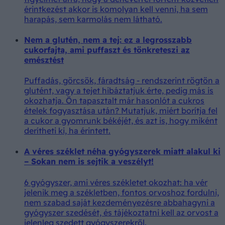
érintkezést akkor is komolyan kell venni, ha sem
harapás, sem karmolás nem látható.
Nem a glutén, nem a tej: ez a legrosszabb
cukorfajta, ami puffaszt és tönkreteszi az
emésztést
Puffadás, görcsök, fáradtság - rendszerint rögtön a
glutént, vagy a tejet hibáztatjuk érte, pedig más is
okozhatja. Ön tapasztalt már hasonlót a cukros
ételek fogyasztása után? Mutatjuk, miért borítja fel
a cukor a gyomrunk békéjét, és azt is, hogy miként
derítheti ki, ha érintett.
A véres széklet néha gyógyszerek miatt alakul ki
– Sokan nem is sejtik a veszélyt!
6 gyógyszer, ami véres székletet okozhat: ha vér
jelenik meg a székletben, fontos orvoshoz fordulni,
nem szabad saját kezdeményezésre abbahagyni a
gyógyszer szedését, és tájékoztatni kell az orvost a
jelenleg szedett gyógyszerekről.