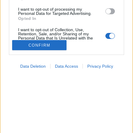
I want to opt-out of processing my
Personal Data for Targeted Advertising.
Opted In
I want to opt-out of Collection, Use,
Retention, Sale, and/or Sharing of my
Personal Data that Is Unrelated with the
Purposes for which it was collected.
CONFIRM
Opted Out
Google consents
Data Deletion
Data Access
Privacy Policy
I want to allow Google to enable storage
related to advertising like cookies on web or
device identifiers in apps.
I want to allow my user data to be sent to
Google for online advertising purposes.
Tünet
I want to allow Google to send me
2026. április 23. 19:54
personalized advertising.
Megosztás
Küldés
Küldés Messengeren
I want to allow Google to enable storage