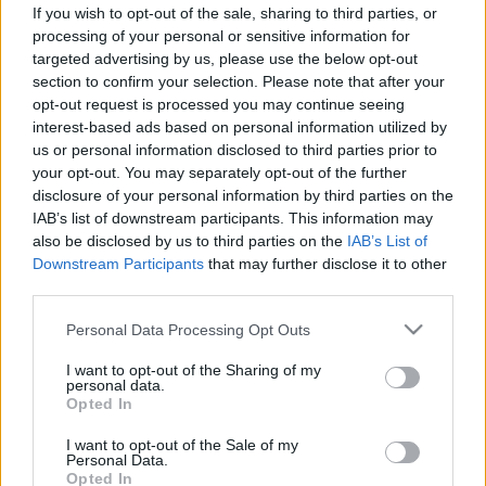
If you wish to opt-out of the sale, sharing to third parties, or
Elmúlt már 18 éves?
Ezen az oldalon felnőtt tartalom
processing of your personal or sensitive information for
található!
targeted advertising by us, please use the below opt-out
Igen
Nem
section to confirm your selection. Please note that after your
Összebújás fejfájás ellen? Vajon segít vagy ront
opt-out request is processed you may continue seeing
Tünet
a problémán az intim együttlét?
interest-based ads based on personal information utilized by
us or personal information disclosed to third parties prior to
Összebújás fejfájás ellen? Vajon
your opt-out. You may separately opt-out of the further
disclosure of your personal information by third parties on the
segít vagy ront a problémán az
IAB’s list of downstream participants. This information may
intim együttlét?
also be disclosed by us to third parties on the
IAB’s List of
Downstream Participants
that may further disclose it to other
third parties.
Please note that this website/app uses one or more Google
Personal Data Processing Opt Outs
services and may gather and store information including but
not limited to your visit or usage behaviour. You may click to
I want to opt-out of the Sharing of my
personal data.
grant or deny consent to Google and its third-party tags to
Opted In
use your data for below specified purposes in below Google
consent section.
I want to opt-out of the Sale of my
Personal Data.
Opted In