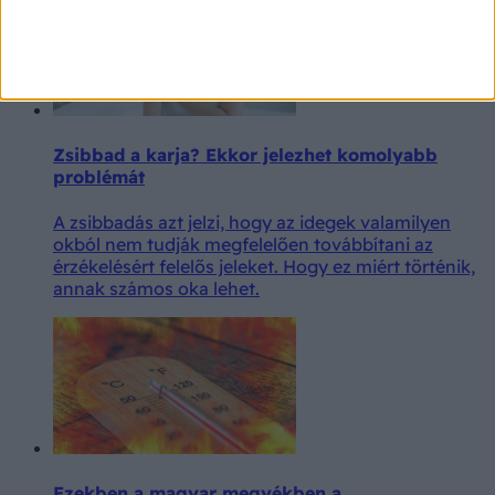
Zsibbad a karja? Ekkor jelezhet komolyabb
problémát
A zsibbadás azt jelzi, hogy az idegek valamilyen
okból nem tudják megfelelően továbbítani az
érzékelésért felelős jeleket. Hogy ez miért történik,
annak számos oka lehet.
Ezekben a magyar megyékben a