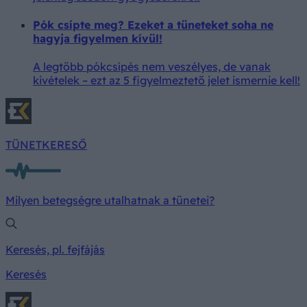
Pók csípte meg? Ezeket a tüneteket soha ne
hagyja figyelmen kívül!
A legtöbb pókcsípés nem veszélyes, de vanak
kivételek – ezt az 5 figyelmeztető jelet ismernie kell!
TÜNETKERESŐ
Milyen betegségre utalhatnak a tünetei?
Keresés, pl. fejfájás
Keresés