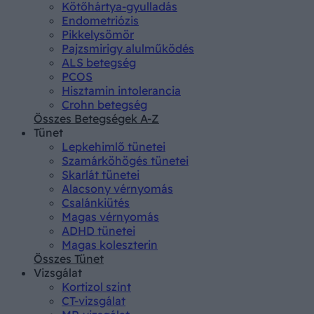
Kötőhártya-gyulladás
Endometriózis
Pikkelysömör
Pajzsmirigy alulműködés
ALS betegség
PCOS
Hisztamin intolerancia
Crohn betegség
Összes Betegségek A-Z
Tünet
Lepkehimlő tünetei
Szamárköhögés tünetei
Skarlát tünetei
Alacsony vérnyomás
Csalánkiütés
Magas vérnyomás
ADHD tünetei
Magas koleszterin
Összes Tünet
Vizsgálat
Kortizol szint
CT-vizsgálat