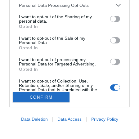
Please note that this website/app uses one or more Google
Personal Data Processing Opt Outs
Szív- érrendszeri
services and may gather and store information including but
not limited to your visit or usage behaviour. You may click to
I want to opt-out of the Sharing of my
personal data.
betegségek
grant or deny consent to Google and its third-party tags to
Opted In
use your data for below specified purposes in below Google
consent section.
I want to opt-out of the Sale of my
Personal Data.
Opted In
I want to opt-out of processing my
Personal Data for Targeted Advertising.
Opted In
I want to opt-out of Collection, Use,
Retention, Sale, and/or Sharing of my
Personal Data that Is Unrelated with the
Purposes for which it was collected.
CONFIRM
Opted Out
Google consents
Data Deletion
Data Access
Privacy Policy
I want to allow Google to enable storage
related to advertising like cookies on web or
device identifiers in apps.