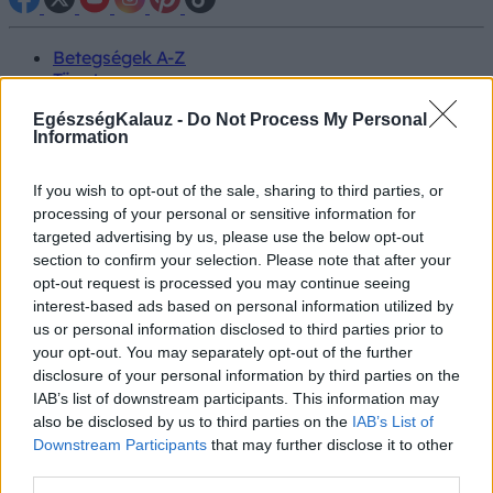
Betegségek A-Z
Tünet
Vizsgálat
EgészségKalauz -
Do Not Process My Personal
Kezelés
Information
Életmódváltás
Kutatás
Prevenció
If you wish to opt-out of the sale, sharing to third parties, or
Hírek
processing of your personal or sensitive information for
Videók
targeted advertising by us, please use the below opt-out
Kisállatok egészsége
section to confirm your selection. Please note that after your
opt-out request is processed you may continue seeing
#allergia
#influenza
#cukorbetegség
interest-based ads based on personal information utilized by
#orvosmeteorológia
#vérnyomás
#stroke
#rákbetegség
us or personal information disclosed to third parties prior to
#pajzsmirigy
#reflux
#ekcéma
#herpesz
your opt-out. You may separately opt-out of the further
Regisztráció
disclosure of your personal information by third parties on the
IAB’s list of downstream participants. This information may
also be disclosed by us to third parties on the
IAB’s List of
Downstream Participants
that may further disclose it to other
third parties.
Szív- érrendszeri betegségek