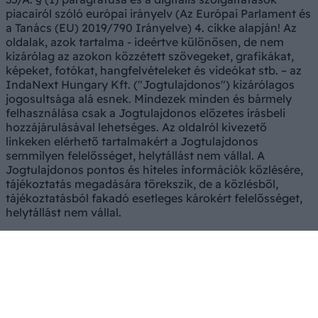
piacairól szóló európai irányelv (Az Európai Parlament és
a Tanács (EU) 2019/790 Irányelve) 4. cikke alapján! Az
oldalak, azok tartalma - ideértve különösen, de nem
kizárólag az azokon közzétett szövegeket, grafikákat,
képeket, fotókat, hangfelvételeket és videókat stb. – az
IndaNext Hungary Kft. ("Jogtulajdonos") kizárólagos
jogosultsága alá esnek. Mindezek minden és bármely
felhasználása csak a Jogtulajdonos előzetes írásbeli
hozzájárulásával lehetséges. Az oldalról kivezető
linkeken elérhető tartalmakért a Jogtulajdonos
semmilyen felelősséget, helytállást nem vállal. A
Jogtulajdonos pontos és hiteles információk közlésére,
tájékoztatás megadására törekszik, de a közlésből,
tájékoztatásból fakadó esetleges károkért felelősséget,
helytállást nem vállal.