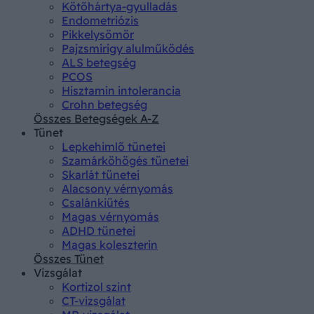
Kötőhártya-gyulladás
Endometriózis
Pikkelysömör
Pajzsmirigy alulműködés
ALS betegség
PCOS
Hisztamin intolerancia
Crohn betegség
Összes Betegségek A-Z
Tünet
Lepkehimlő tünetei
Szamárköhögés tünetei
Skarlát tünetei
Alacsony vérnyomás
Csalánkiütés
Magas vérnyomás
ADHD tünetei
Magas koleszterin
Összes Tünet
Vizsgálat
Kortizol szint
CT-vizsgálat