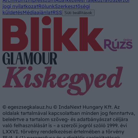
jogi nyilatkozat
Rólunk
Szerkesztőségi
küldetés
Médiaajánlat
RSS
Süti beállítások
© egeszsegkalauz.hu © IndaNext Hungary Kft. Az
oldalak tartalmával kapcsolatban minden jog fenntartva,
beleértve a tartalom szöveg- és adatbányászat céljára
való felhasználását is – a szerzői jogról szóló 1999. évi
LXXVI. törvény rendelkezései értelmében a törvény
35/A. § (1) paragrafusa és a digitális szolgáltatások