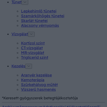
Tünet
Lepkehimlő tünetei
Szamárköhögés tünetei
Skarlát tünetei
Alacsony vérnyomás
Vizsgálat
Kortizol szint
CT-vizsgálat
MR-vizsgálat
Triglicerid szint
Kezelés
Aranyér kezelése
Kemoterápia
Szürkehályog műtét
Vízszerű hasmenés
*Keresett gyógyszerek betegtájékoztatója
Archívum
Impresszum
Adatkezelési tájékoztató
Szerzői