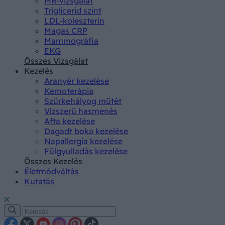
MR-vizsgálat
Triglicerid szint
LDL-koleszterin
Magas CRP
Mammográfia
EKG
Összes Vizsgálat
Kezelés
Aranyér kezelése
Kemoterápia
Szürkehályog műtét
Vízszerű hasmenés
Afta kezelése
Dagadt boka kezelése
Napallergia kezelése
Fülgyulladás kezelése
Összes Kezelés
Életmódváltás
Kutatás