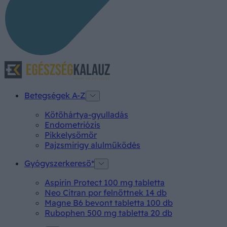
Betegségek A-Z
Kötőhártya-gyulladás
Endometriózis
Pikkelysömör
Pajzsmirigy alulműködés
Gyógyszerkereső*
Aspirin Protect 100 mg tabletta
Neo Citran por felnőttnek 14 db
Magne B6 bevont tabletta 100 db
Rubophen 500 mg tabletta 20 db