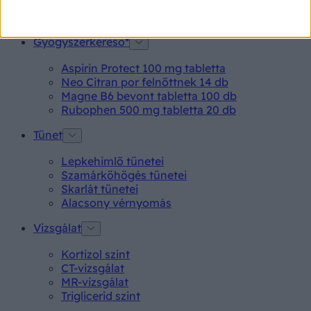
Pikkelysömör
Pajzsmirigy alulműködés
Gyógyszerkereső*
Aspirin Protect 100 mg tabletta
Neo Citran por felnőttnek 14 db
Magne B6 bevont tabletta 100 db
Rubophen 500 mg tabletta 20 db
Tünet
Lepkehimlő tünetei
Szamárköhögés tünetei
Skarlát tünetei
Alacsony vérnyomás
Vizsgálat
Kortizol szint
CT-vizsgálat
MR-vizsgálat
Triglicerid szint