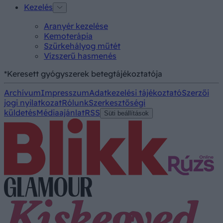
Kezelés
Aranyér kezelése
Kemoterápia
Szürkehályog műtét
Vízszerű hasmenés
*Keresett gyógyszerek betegtájékoztatója
Archívum
Impresszum
Adatkezelési tájékoztató
Szerzői
jogi nyilatkozat
Rólunk
Szerkesztőségi
küldetés
Médiaajánlat
RSS
Süti beállítások