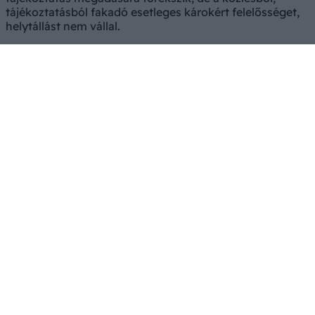
tájékoztatásból fakadó esetleges károkért felelősséget,
helytállást nem vállal.