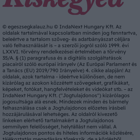
© egeszsegkalauz.hu © IndaNext Hungary Kft. Az
oldalak tartalmával kapcsolatban minden jog fenntartva,
beleértve a tartalom szöveg- és adatbányászat céljára
való felhasználását is – a szerzői jogról szóló 1999. évi
LXXVI. törvény rendelkezései értelmében a törvény
35/A. § (1) paragrafusa és a digitális szolgáltatások
piacairól szóló európai irányelv (Az Európai Parlament és
a Tanács (EU) 2019/790 Irányelve) 4. cikke alapján! Az
oldalak, azok tartalma - ideértve különösen, de nem
kizárólag az azokon közzétett szövegeket, grafikákat,
képeket, fotókat, hangfelvételeket és videókat stb. – az
IndaNext Hungary Kft. ("Jogtulajdonos") kizárólagos
jogosultsága alá esnek. Mindezek minden és bármely
felhasználása csak a Jogtulajdonos előzetes írásbeli
hozzájárulásával lehetséges. Az oldalról kivezető
linkeken elérhető tartalmakért a Jogtulajdonos
semmilyen felelősséget, helytállást nem vállal. A
Jogtulajdonos pontos és hiteles információk közlésére,
tájékoztatás megadására törekszik, de a közlésből,