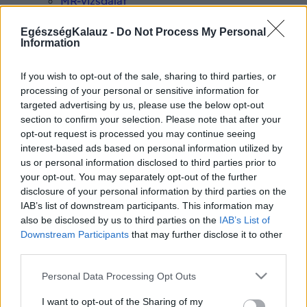
MR-vizsgálat
Triglicerid szint
LDL-koleszterin
EgészségKalauz -
Do Not Process My Personal
Magas CRP
Information
Mammográfia
EKG
If you wish to opt-out of the sale, sharing to third parties, or
Összes Vizsgálat
processing of your personal or sensitive information for
Kezelés
targeted advertising by us, please use the below opt-out
Aranyér kezelése
section to confirm your selection. Please note that after your
Kemoterápia
opt-out request is processed you may continue seeing
Szürkehályog műtét
interest-based ads based on personal information utilized by
Vízszerű hasmenés
us or personal information disclosed to third parties prior to
Afta kezelése
your opt-out. You may separately opt-out of the further
Dagadt boka kezelése
Napallergia kezelése
disclosure of your personal information by third parties on the
Fülgyulladás kezelése
IAB’s list of downstream participants. This information may
Összes Kezelés
also be disclosed by us to third parties on the
IAB’s List of
Életmódváltás
Downstream Participants
that may further disclose it to other
Kutatás
third parties.
Please note that this website/app uses one or more Google
Personal Data Processing Opt Outs
services and may gather and store information including but
not limited to your visit or usage behaviour. You may click to
I want to opt-out of the Sharing of my