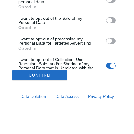
personal data.
grant or deny consent to Google and its third-party tags to
Opted In
use your data for below specified purposes in below Google
Betegségek A-Z
consent section.
I want to opt-out of the Sale of my
Tünet
Personal Data.
Vizsgálat
Opted In
Kezelés
Életmódváltás
I want to opt-out of processing my
Personal Data for Targeted Advertising.
Kutatás
Opted In
Prevenció
Hírek
I want to opt-out of Collection, Use,
Videók
Retention, Sale, and/or Sharing of my
Personal Data that Is Unrelated with the
Kisállatok egészsége
Purposes for which it was collected.
CONFIRM
Opted Out
#allergia
#influenza
#cukorbetegség
#orvosmeteorológia
#vérnyomás
#stroke
#rákbetegség
Google consents
#pajzsmirigy
#reflux
#ekcéma
#herpesz
Data Deletion
Data Access
Privacy Policy
Regisztráció
I want to allow Google to enable storage
related to advertising like cookies on web or
device identifiers in apps.
I want to allow my user data to be sent to
Google for online advertising purposes.
Szív- és érrendszeri megbetegedések