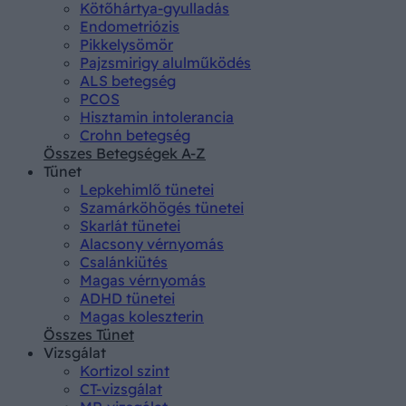
Kötőhártya-gyulladás
Endometriózis
Pikkelysömör
Pajzsmirigy alulműködés
ALS betegség
PCOS
Hisztamin intolerancia
Crohn betegség
Összes Betegségek A-Z
Tünet
Lepkehimlő tünetei
Szamárköhögés tünetei
Skarlát tünetei
Alacsony vérnyomás
Csalánkiütés
Magas vérnyomás
ADHD tünetei
Magas koleszterin
Összes Tünet
Vizsgálat
Kortizol szint
CT-vizsgálat